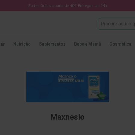
Portes Grátis a partir de 40€. Entregas em 24h
Procura
tar
Nutrição
Suplementos
Bebé e Mamã
Cosmética
o
Maxnesio
.