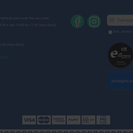
Newsletter
Inscreva-
chamada para rede fixa nacional
se
:00 e das 14:00 às 17:00 (dias úteis)
na
Newsletter
Sim, desejo
Newsletter:
GDPR
:00 (dias úteis)
Consent
ia.pt