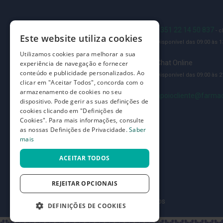
e
proteções
Blog
+351 22 14 50 837
- 
Meias
Este website utiliza cookies
Disponível das 09:00 às 13
de
Quem somos
Utilizamos cookies para melhorar a sua
descanso
Como comprar
Chat Online
experiência de navegação e fornecer
Gretas,
conteúdo e publicidade personalizados. Ao
Disponível das 09:00 às 21
Perguntas frequentes
clicar em "Aceitar Todos", concorda com o
Calosidades
armazenamento de cookies no seu
e
Termos e condições
apoiocliente@farmac
dispositivo. Pode gerir as suas definições de
Secura
cookies clicando em "Definições de
Prazos de devolução e trocas
Cookies". Para mais informações, consulte
Desodorizantes
Definições de Privacidade
as nossas Definições de Privacidade.
Saber
e
mais
Antitranspirantes
ACEITAR TODOS
Antifúngicos
Cuidados
REJEITAR OPCIONAIS
das
©
unhas
7SKIN LDA 2026
- Todos os direitos reservados
DEFINIÇÕES DE COOKIES
Utensílios