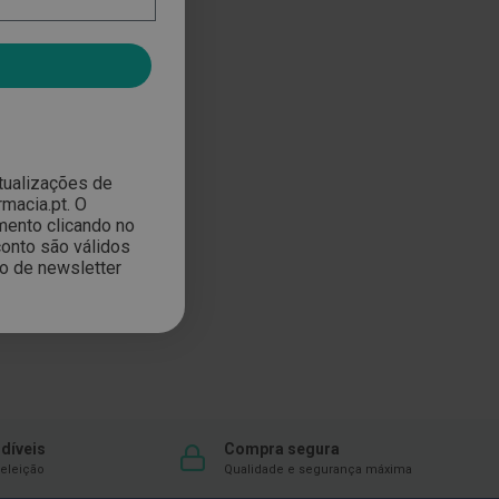
atualizações de
macia.pt. O
mento clicando no
onto são válidos
ão de newsletter
díveis
Compra segura
eleição
Qualidade e segurança máxima