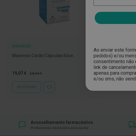
branqueamento
Covid-
19
Máscaras
e
Viseiras
MAXNESIO
Ao enviar este form
Desinfetantes
pedidos) e/ou mensa
Maxnesio Cardio Cápsulas 60un.
consentimento não 
Testes
link de cancelament
apenas para compras
Preço
Preço
19,07 €
24,94 €
Acessórios
e/ou sms, não send
Especial
Normal
Luvas
ADICIONAR
ADICIONAR
Podologia
À
LISTA
Pés
DE
e
DESEJOS
pernas
cansadas
Aconselhamento farmacêutico
Profissionais dedicados para ajudar
Palmilhas