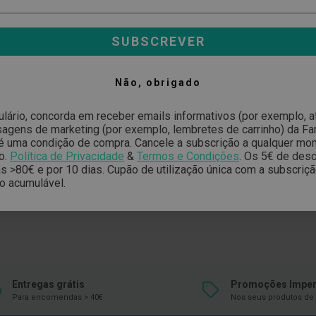
SUBSCREVER
Não, obrigado
ulário, concorda em receber emails informativos (por exemplo, 
gens de marketing (por exemplo, lembretes de carrinho) da Far
é uma condição de compra. Cancele a subscrição a qualquer mo
o.
Política de Privacidade
&
Termos e Condições
.
Os 5€ de desc
 >80€ e por 10 dias. Cupão de utilização única com a subscriç
o acumulável.
Entregas grátis
Promoções Imper
Para encomendas > 40€
Nos seus produtos de 