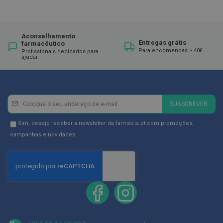
E
s
c
Aconselhamento
o
Entregas grátis
farmacêutico
v
Para encomendas > 40€
Profissionais dedicados para
i
ajudar
l
h
õ
e
s
Newsletter
Inscreva-
e
SUBSCREVER
R
se
a
na
Newsletter
Sim, desejo receber a newsletter da farmácia.pt com promoções,
s
p
Newsletter:
GDPR
campanhas e novidades.
a
Consent
d
o
r
e
s
d
e
l
í
n