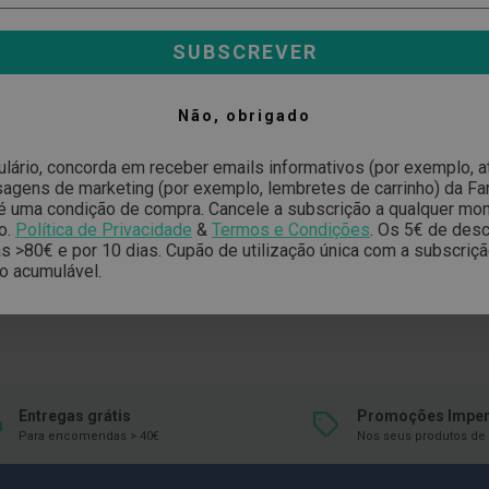
SUBSCREVER
Não, obrigado
ulário, concorda em receber emails informativos (por exemplo, 
gens de marketing (por exemplo, lembretes de carrinho) da Far
é uma condição de compra. Cancele a subscrição a qualquer mo
o.
Política de Privacidade
&
Termos e Condições
.
Os 5€ de desc
 >80€ e por 10 dias. Cupão de utilização única com a subscriç
o acumulável.
Entregas grátis
Promoções Imper
Para encomendas > 40€
Nos seus produtos de 