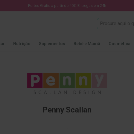
Portes Grátis a partir de 40€. Entregas em 24h
Procura
tar
Nutrição
Suplementos
Bebé e Mamã
Cosmética
Penny Scallan
.