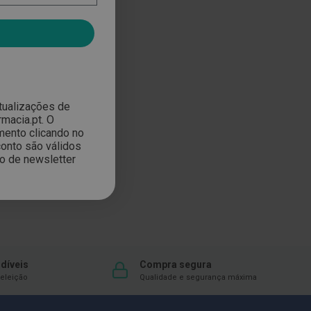
atualizações de
macia.pt. O
mento clicando no
onto são válidos
ão de newsletter
díveis
Compra segura
eleição
Qualidade e segurança máxima