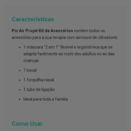
g
u
a
Características
C
o
Pic Air Projet Kit de Acessórios
contém todos os
l
u
acessórios para a sua terapia com aerossol de ultrassons.
t
ó
1 máscara "2 em 1" flexível e ergonómica que se
r
adapta facilmente ao rosto dos adultos ou ao das
i
o
crianças
s
e
1 bocal
e
l
1 forquilha nasal
i
x
1 tubo de ligação
i
r
Ideal para toda a família
e
s
F
i
Como Usar
o