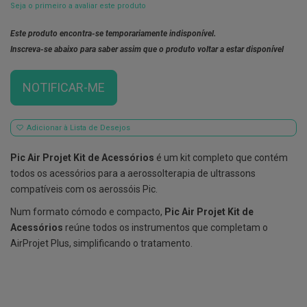
Seja o primeiro a avaliar este produto
E
s
Este produto encontra-se temporariamente indisponível.
c
Inscreva-se abaixo para saber assim que o produto voltar a estar disponível
o
v
i
l
NOTIFICAR-ME
h
õ
e
s
Adicionar à Lista de Desejos
e
R
Pic Air Projet Kit de Acessórios
é um kit completo que contém
a
s
todos os acessórios para a aerossolterapia de ultrassons
p
compatíveis com os aerossóis Pic.
a
d
Num formato cómodo e compacto,
Pic Air Projet Kit de
o
r
Acessórios
reúne todos os instrumentos que completam o
e
AirProjet Plus, simplificando o tratamento.
s
d
e
l
í
n