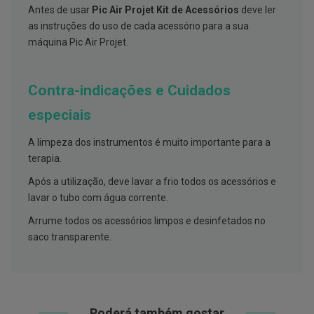
s
Antes de usar
Pic Air Projet Kit de Acessórios
deve ler
d
e
as instruções do uso de cada acessório para a sua
n
máquina Pic Air Projet.
t
á
r
i
Contra-indicações e Cuidados
o
s
especiais
A
f
A limpeza dos instrumentos é muito importante para a
e
terapia.
ç
õ
Após a utilização, deve lavar a frio todos os acessórios e
e
s
lavar o tubo com água corrente.
d
a
Arrume todos os acessórios limpos e desinfetados no
b
saco transparente.
o
c
a
e
M
a
u
Poderá também gostar