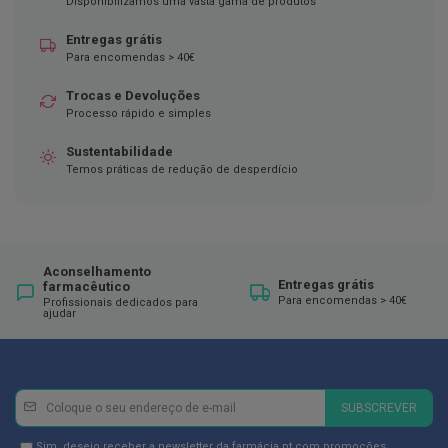
Disponibilizamos uma vasta gama de produtos
D
Entregas grátis
e
Para encomendas > 40€
s
i
n
Trocas e Devoluções
f
Processo rápido e simples
e
t
Sustentabilidade
a
Temos práticas de redução de desperdício
n
t
e
s
T
e
Aconselhamento
Entregas grátis
farmacêutico
s
Para encomendas > 40€
t
Profissionais dedicados para
ajudar
e
s
A
c
Newsletter
Inscreva-
e
SUBSCREVER
s
se
s
na
Newsletter
Sim, desejo receber a newsletter da farmácia.pt com promoções,