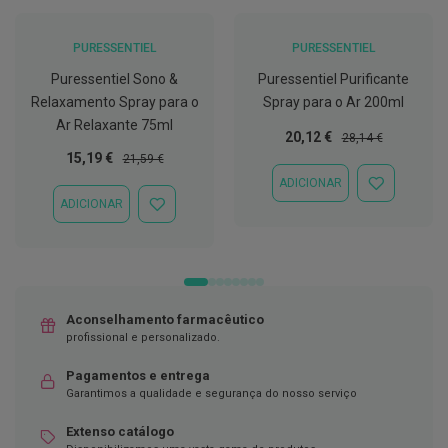
C
o
PURESSENTIEL
PURESSENTIEL
v
i
Puressentiel Sono &
Puressentiel Purificante
d
Relaxamento Spray para o
Spray para o Ar 200ml
-
Ar Relaxante 75ml
1
Preço
Preço
20,12 €
28,14 €
9
Especial
Normal
Preço
Preço
15,19 €
21,59 €
Especial
Normal
M
ADICIONAR
ADICIONAR
á
ADICIONAR
À
ADICIONAR
s
LISTA
À
c
DE
LISTA
a
DESEJOS
DE
r
DESEJOS
a
s
e
Aconselhamento farmacêutico
V
profissional e personalizado.
i
s
e
Pagamentos e entrega
i
Garantimos a qualidade e segurança do nosso serviço
r
a
Extenso catálogo
s