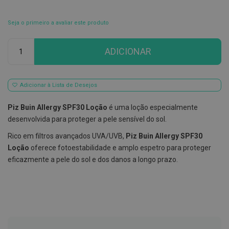
E
s
Seja o primeiro a avaliar este produto
c
o
Qtd
v
ADICIONAR
i
l
h
õ
Adicionar à Lista de Desejos
e
s
e
Piz Buin Allergy SPF30 Loção
é uma loção especialmente
R
desenvolvida para proteger a pele sensível do sol.
a
s
Rico em filtros avançados UVA/UVB,
Piz Buin Allergy SPF30
p
a
Loção
oferece fotoestabilidade e amplo espetro para proteger
d
eficazmente a pele do sol e dos danos a longo prazo.
o
r
e
s
d
e
l
í
n