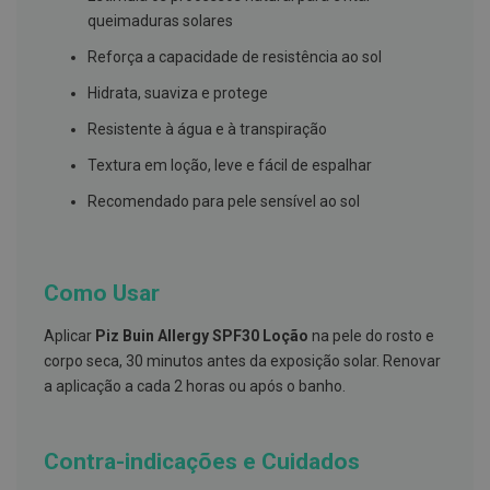
s
d
queimaduras solares
e
n
Reforça a capacidade de resistência ao sol
t
á
Hidrata, suaviza e protege
r
i
Resistente à água e à transpiração
o
s
Textura em loção, leve e fácil de espalhar
A
Recomendado para pele sensível ao sol
f
e
ç
õ
e
Como Usar
s
d
Aplicar
Piz Buin Allergy SPF30 Loção
na pele do rosto e
a
b
corpo seca, 30 minutos antes da exposição solar. Renovar
o
a aplicação a cada 2 horas ou após o banho.
c
a
e
M
Contra-indicações e Cuidados
a
u