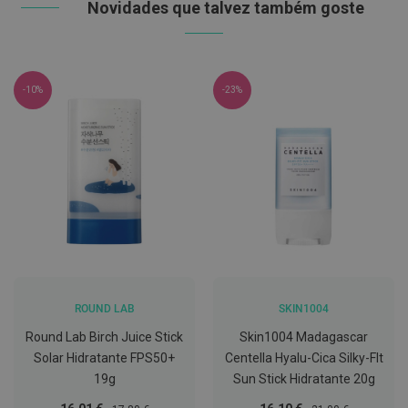
Novidades que talvez também goste
C
o
v
i
d
-10%
-23%
-
1
9
M
á
s
c
a
r
a
s
e
V
ROUND LAB
SKIN1004
i
s
Round Lab Birch Juice Stick
Skin1004 Madagascar
e
i
Solar Hidratante FPS50+
Centella Hyalu-Cica Silky-Flt
r
19g
Sun Stick Hidratante 20g
a
s
Preço
Preço
Preço
Preço