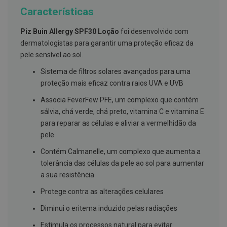
g
Características
u
a
Piz Buin Allergy SPF30 Loção
foi desenvolvido com
C
dermatologistas para garantir uma proteção eficaz da
o
pele sensível ao sol.
l
u
Sistema de filtros solares avançados para uma
t
ó
proteção mais eficaz contra raios UVA e UVB
r
i
Associa FeverFew PFE, um complexo que contém
o
sálvia, chá verde, chá preto, vitamina C e vitamina E
s
e
para reparar as células e aliviar a vermelhidão da
e
pele
l
i
Contém Calmanelle, um complexo que aumenta a
x
i
tolerância das células da pele ao sol para aumentar
r
a sua resistência
e
s
Protege contra as alterações celulares
F
Diminui o eritema induzido pelas radiações
i
o
Estimula os processos natural para evitar