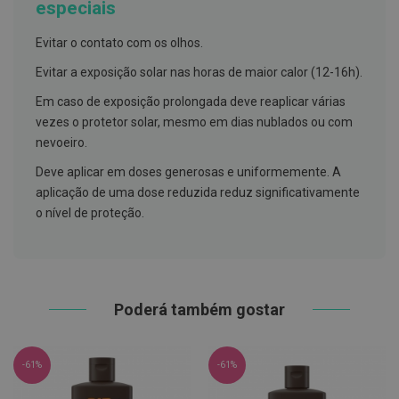
especiais
h
á
l
Evitar o contato com os olhos.
i
t
Evitar a exposição solar nas horas de maior calor (12-16h).
o
Em caso de exposição prolongada deve reaplicar várias
P
vezes o protetor solar, mesmo em dias nublados ou com
r
ó
nevoeiro.
t
e
Deve aplicar em doses generosas e uniformemente. A
s
aplicação de uma dose reduzida reduz significativamente
e
s
o nível de proteção.
d
e
n
t
á
r
Poderá também gostar
i
a
s
e
P
-61%
-61%
r
o