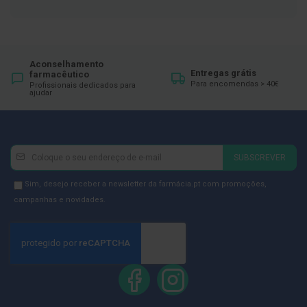
ó
r
i
o
s
Aconselhamento
L
Entregas grátis
farmacêutico
u
Para encomendas > 40€
Profissionais dedicados para
v
ajudar
a
s
P
Newsletter
Inscreva-
o
SUBSCREVER
d
se
o
na
Newsletter
Sim, desejo receber a newsletter da farmácia.pt com promoções,
l
Newsletter:
GDPR
campanhas e novidades.
o
g
Consent
i
a
P
é
s
e