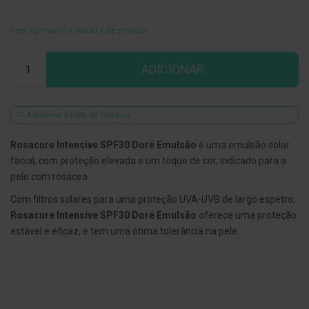
E
s
Seja o primeiro a avaliar este produto
c
o
Qtd
v
ADICIONAR
i
l
h
õ
Adicionar à Lista de Desejos
e
s
e
Rosacure Intensive SPF30 Doré Emulsão
é uma emulsão solar
R
facial, com proteção elevada e um toque de cor, indicado para a
a
s
pele com rosácea.
p
a
Com filtros solares para uma proteção UVA-UVB de largo espetro,
d
Rosacure Intensive SPF30 Doré Emulsão
oferece uma proteção
o
r
estável e eficaz, e tem uma ótima tolerância na pele.
e
s
d
e
l
í
n