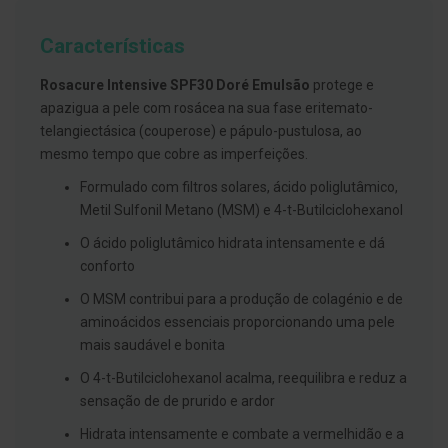
g
u
Características
a
C
Rosacure Intensive SPF30 Doré Emulsão
protege e
o
apazigua a pele com rosácea na sua fase eritemato-
l
u
telangiectásica (couperose) e pápulo-pustulosa, ao
t
mesmo tempo que cobre as imperfeições.
ó
r
Formulado com filtros solares, ácido poliglutâmico,
i
o
Metil Sulfonil Metano (MSM) e 4-t-Butilciclohexanol
s
e
O ácido poliglutâmico hidrata intensamente e dá
e
conforto
l
i
O MSM contribui para a produção de colagénio e de
x
i
aminoácidos essenciais proporcionando uma pele
r
mais saudável e bonita
e
s
O 4-t-Butilciclohexanol acalma, reequilibra e reduz a
sensação de de prurido e ardor
F
i
Hidrata intensamente e combate a vermelhidão e a
o