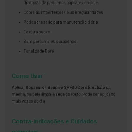
s
dilatação de pequenos capilares da pele
d
e
Cobre as imperfeições e as irregularidades
n
t
Pode ser usado para manutenção diária
á
r
Textura suave
i
o
Sem perfume ou parabenos
s
Tonalidade Doré
A
f
e
ç
õ
Como Usar
e
s
d
Aplicar
Rosacure Intensive SPF30 Doré Emulsão
de
a
manhã, na pele limpa e seca do rosto. Pode ser aplicado
b
o
mais vezes ao dia.
c
a
e
M
Contra-indicações e Cuidados
a
u
especiais