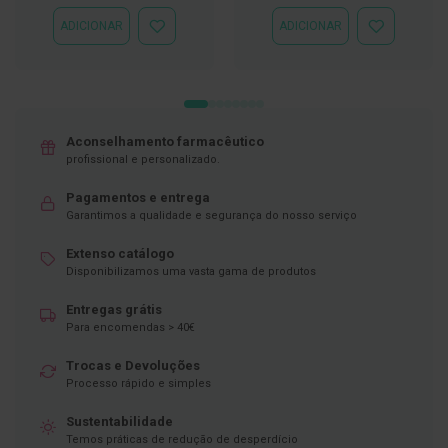
ADICIONAR
ADICIONAR
D
ADICIONAR
ADICIONAR
e
À
À
s
LISTA
LISTA
i
DE
DE
n
DESEJOS
DESEJOS
f
e
t
Aconselhamento farmacêutico
a
profissional e personalizado.
n
t
Pagamentos e entrega
e
Garantimos a qualidade e segurança do nosso serviço
s
Extenso catálogo
T
e
Disponibilizamos uma vasta gama de produtos
s
t
Entregas grátis
e
Para encomendas > 40€
s
Trocas e Devoluções
A
Processo rápido e simples
c
e
s
Sustentabilidade
s
Temos práticas de redução de desperdício