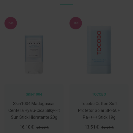
C
o
v
i
-23%
-10%
d
-
1
9
M
á
s
c
a
r
a
s
e
SKIN1004
TOCOBO
V
i
Skin1004 Madagascar
Tocobo Cotton Soft
s
Centella Hyalu-Cica Silky-Flt
Protetor Solar SPF50+
e
i
Sun Stick Hidratante 20g
Pa++++ Stick 19g
r
a
Preço
Preço
Preço
Preço
16,10 €
13,51 €
21,00 €
15,01 €
s
Especial
Normal
Especial
Normal