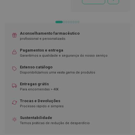
ADICIONAR
À
D
LISTA
e
DE
s
DESEJOS
i
n
f
Aconselhamento farmacêutico
e
profissional e personalizado.
t
a
Pagamentos e entrega
n
Garantimos a qualidade e segurança do nosso serviço
t
e
s
Extenso catálogo
Disponibilizamos uma vasta gama de produtos
T
e
Entregas grátis
s
Para encomendas > 40€
t
e
Trocas e Devoluções
s
Processo rápido e simples
A
c
Sustentabilidade
e
Temos práticas de redução de desperdício
s
s