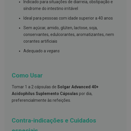
s
Indicado para situações de diarreia, obstipação e
d
síndrome do intestino irritável
e
n
Ideal para pessoas com idade superior a 40 anos
t
á
Sem açúcar, amido, glúten, lactose, soja,
r
i
conservantes, edulcorantes, aromatizantes, nem
o
corantes artificiais
s
Adequado a
vegans
A
f
e
ç
õ
Como Usar
e
s
d
Tomar 1 a 2 cápsulas de
Solgar Advanced 40+
a
Acidophilus Suplemento Cápsulas
por dia,
b
o
preferencialmente às refeições.
c
a
e
M
Contra-indicações e Cuidados
a
u
especiais