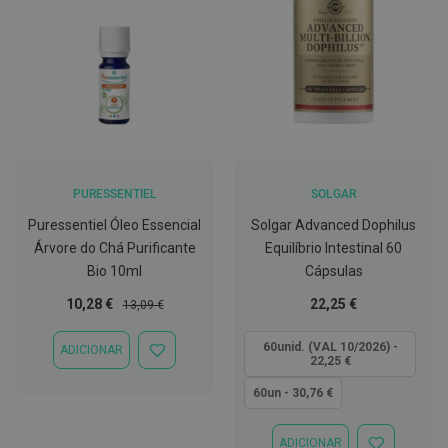
C
o
v
i
d
-
1
9
M
PURESSENTIEL
SOLGAR
á
s
Puressentiel Óleo Essencial
Solgar Advanced Dophilus
c
a
Árvore do Chá Purificante
Equilíbrio Intestinal 60
r
Bio 10ml
Cápsulas
a
s
Preço
Preço
Tão
10,28 €
22,25 €
13,09 €
e
Especial
Normal
baixo
V
quanto
i
60unid. (VAL 10/2026) -
ADICIONAR
ADICIONAR
s
22,25 €
À
e
LISTA
i
60un - 30,76 €
DE
r
DESEJOS
a
s
ADICIONAR