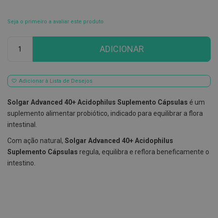
E
s
Seja o primeiro a avaliar este produto
c
o
Qtd
v
ADICIONAR
i
l
h
õ
Adicionar à Lista de Desejos
e
s
e
Solgar Advanced 40+ Acidophilus Suplemento Cápsulas
é um
R
suplemento alimentar probiótico, indicado para equilibrar a flora
a
s
intestinal.
p
a
Com ação natural,
Solgar Advanced 40+ Acidophilus
d
Suplemento Cápsulas
regula, equilibra e reflora beneficamente o
o
r
intestino.
e
s
d
e
l
í
n