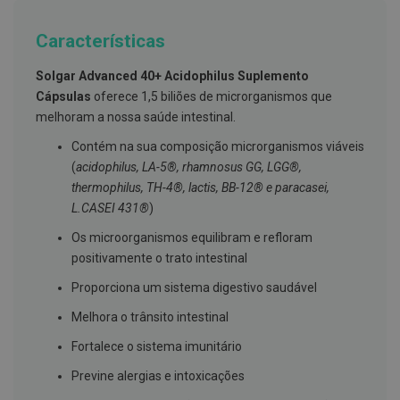
g
u
Características
a
C
Solgar Advanced 40+ Acidophilus Suplemento
o
Cápsulas
oferece 1,5 biliões de microrganismos que
l
u
melhoram a nossa saúde intestinal.
t
ó
Contém na sua composição microrganismos viáveis
r
(
acidophilus, LA-5®, rhamnosus GG, LGG®,
i
o
thermophilus, TH-4®, lactis, BB-12® e paracasei,
s
L.CASEI 431®
)
e
e
Os microorganismos equilibram e refloram
l
i
positivamente o trato intestinal
x
i
Proporciona um sistema digestivo saudável
r
e
Melhora o trânsito intestinal
s
Fortalece o sistema imunitário
F
i
Previne alergias e intoxicações
o