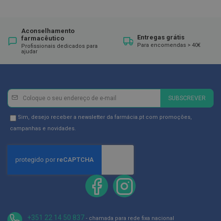
ó
r
i
o
Aconselhamento
s
Entregas grátis
farmacêutico
Para encomendas > 40€
Profissionais dedicados para
L
ajudar
u
v
a
s
Newsletter
Inscreva-
SUBSCREVER
P
se
o
na
Newsletter
Sim, desejo receber a newsletter da farmácia.pt com promoções,
d
o
Newsletter:
GDPR
campanhas e novidades.
l
Consent
o
g
i
a
P
é
s
e
+351 22 14 50 837
- chamada para rede fixa nacional