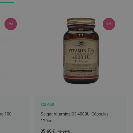
-28%
-12%
SOLGAR
 mg 100
Solgar Vitamina D3 4000UI Cápsulas
120un.
Preço
Preço
35,60 €
40,58 €