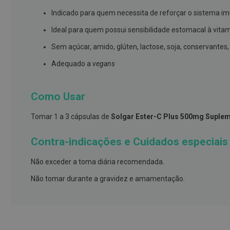
e
Indicado para quem necessita de reforçar o sistema im
proteções
Ideal para quem possui sensibilidade estomacal à vit
Meias
de
Sem açúcar, amido, glúten, lactose, soja, conservantes,
descanso
Adequado a
vegans
Gretas,
Calosidades
Como Usar
e
Secura
Tomar 1 a 3 cápsulas de
Solgar Ester-C Plus 500mg Suple
Desodorizantes
e
Contra-indicações e Cuidados especiais
Antitranspirantes
Não exceder a toma diária recomendada.
Antifúngicos
Não tomar durante a gravidez e amamentação.
Cuidados
das
unhas
Utensílios