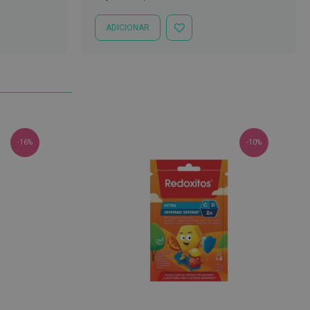
Especial
Normal
ADICIONAR
ADICIONAR
À
LISTA
DE
DESEJOS
-16%
-10%