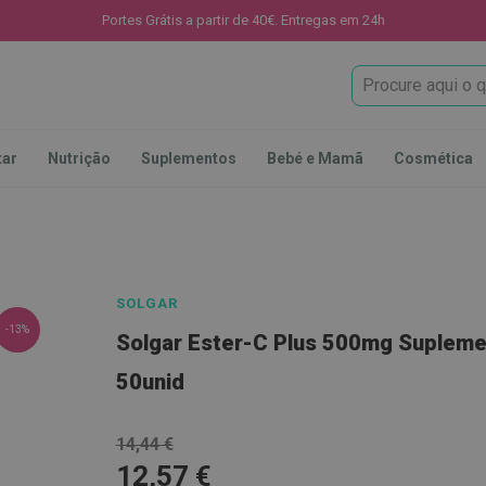
Portes Grátis a partir de 40€. Entregas em 24h
Procura
tar
Nutrição
Suplementos
Bebé e Mamã
Cosmética
SOLGAR
-13%
Solgar Ester-C Plus 500mg Supleme
50unid
14,44 €
12,57 €