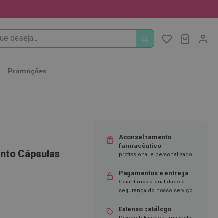
PROCURA
O Meu Ca
MODIFI
Promoções
Aconselhamento
farmacêutico
nto Cápsulas
profissional e personalizado.
Pagamentos e entrega
Garantimos a qualidade e
segurança do nosso serviço
Extenso catálogo
Disponibilizamos uma vasta