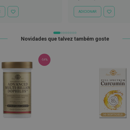
mal
Especial
Normal
R
ADICIONAR
ADICIONAR
ADICIONAR
À
À
LISTA
LISTA
DE
DE
DESEJOS
DESEJOS
Novidades que talvez também goste
-54%