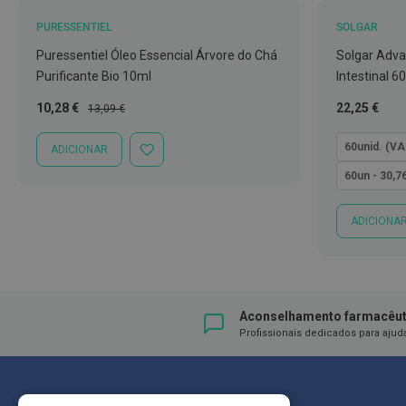
Íntimos
PURESSENTIEL
SOLGAR
Higiene
íntima
Puressentiel Óleo Essencial Árvore do Chá
Solgar Adva
e
Purificante Bio 10ml
Intestinal 6
Cuidados
Preço
Preço
Tão
10,28 €
22,25 €
13,09 €
Especial
Normal
baixo
Copos
quanto
menstruais,
60unid. (VA
ADICIONAR
ADICIONAR
pensos
À
60un - 30,7
LISTA
e
DE
tampões
DESEJOS
ADICIONA
Incontinência
Suplementos
Primeiros
Aconselhamento farmacêut
Socorros
Profissionais dedicados para ajud
Pensos
Compressas,
Ligaduras,