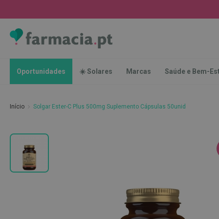
Oportunidades
☀️
Solares
Marcas
Saúde
Oportunidades
☀️ Solares
Marcas
Saúde e Bem-Es
e
Bem-
Estar
Início
Solgar Ester-C Plus 500mg Suplemento Cápsulas 50unid
Higiene
Oral
Escovas
Saltar
Pastas
para
dentífricas
o
final
Escovilhões
da
e
Galeria
Raspadores
de
de
imagens