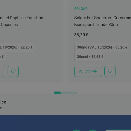
SOLGAR
nced Dophilus Equilíbrio
Solgar Full Spectrum Curcumin
0 Cápsulas
Biodisponibilidade 30un.
Tão
35,20 €
baixo
quanto
L 10/2026) - 22,25 €
30und (VAL 10/2026) - 35,20 €
6 €
30unid - 36,68 €
R
ADICIONAR
ADICIONAR
ADICIONAR
À
À
LISTA
LISTA
DE
DE
DESEJOS
DESEJOS
ico
ar