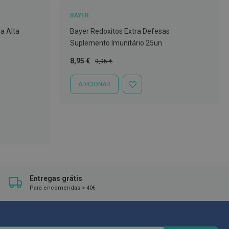
BAYER
a Alta
Bayer Redoxitos Extra Defesas
Suplemento Imunitário 25un.
Preço
Preço
8,95 €
9,95 €
Especial
Normal
ADICIONAR
ADICIONAR
À
LISTA
DE
DESEJOS
Entregas grátis
Para encomendas > 40€