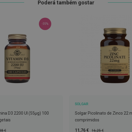
Poderá também gostar
-35%
SOLGAR
mina D3 2200 UI (55μg) 100
Solgar Picolinato de Zinco 22
getais
comprimidos
ço
Preço
Preço
11,76 €
38 €
16,25 €