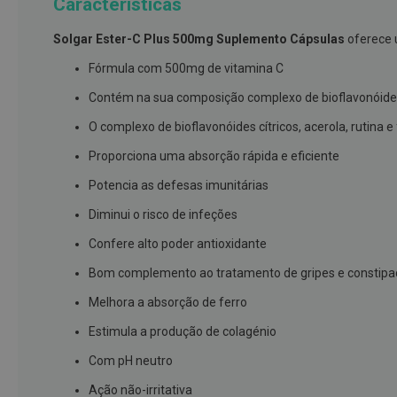
Características
branqueamento
Solgar Ester-C Plus 500mg Suplemento Cápsulas
oferece 
Covid-
19
Fórmula com 500mg de vitamina C
Máscaras
Contém na sua composição complexo de bioflavonóides cí
e
O complexo de bioflavonóides cítricos, acerola, rutina 
Viseiras
Proporciona uma absorção rápida e eficiente
Desinfetantes
Potencia as defesas imunitárias
Testes
Diminui o risco de infeções
Acessórios
Confere alto poder antioxidante
Luvas
Bom complemento ao tratamento de gripes e constip
Podologia
Pés
Melhora a absorção de ferro
e
Estimula a produção de colagénio
pernas
cansadas
Com pH neutro
Palmilhas
Ação não-irritativa