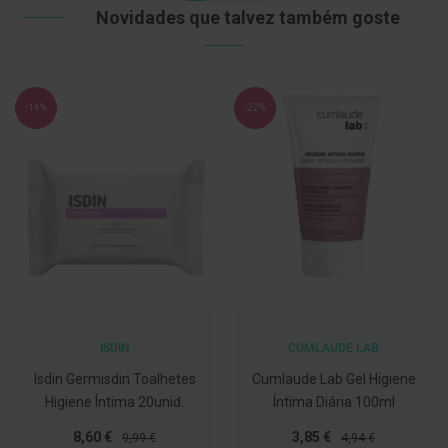
Novidades que talvez também goste
C
o
v
i
d
-14%
-22%
-
1
9
M
á
s
c
a
r
a
s
e
V
i
ISDIN
CUMLAUDE LAB
s
e
Isdin Germisdin Toalhetes
Cumlaude Lab Gel Higiene
i
Higiene Íntima 20unid.
Íntima Diária 100ml
r
a
Preço
Preço
Preço
Preço
8,60 €
3,85 €
9,99 €
4,94 €
s