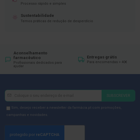
ó
Processo rápido e simples
r
i
Sustentabilidade
o
s
Temos práticas de redução de desperdício
L
u
v
a
s
Aconselhamento
Entregas grátis
farmacêutico
Para encomendas > 40€
Profissionais dedicados para
P
ajudar
o
d
o
l
o
Newsletter
Inscreva-
SUBSCREVER
g
se
i
na
Newsletter
Sim, desejo receber a newsletter da farmácia.pt com promoções,
a
Newsletter:
GDPR
campanhas e novidades.
P
Consent
é
s
e