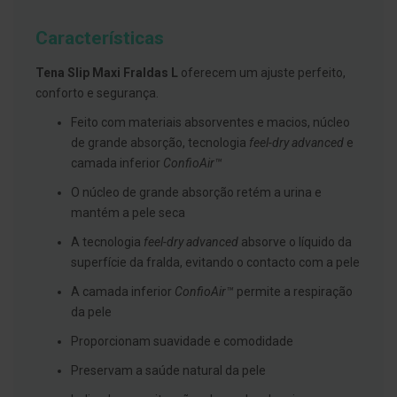
g
u
Características
a
C
Tena Slip Maxi Fraldas L
oferecem um ajuste perfeito,
o
conforto e segurança.
l
u
Feito com materiais absorventes e macios, núcleo
t
ó
de grande absorção, tecnologia
feel-dry advanced
e
r
camada inferior
ConfioAir™
i
o
O núcleo de grande absorção retém a urina e
s
e
mantém a pele seca
e
l
A tecnologia
feel-dry advanced
absorve o líquido da
i
superfície da fralda, evitando o contacto com a pele
x
i
A camada inferior
ConfioAir™
permite a respiração
r
e
da pele
s
Proporcionam suavidade e comodidade
F
Preservam a saúde natural da pele
i
o