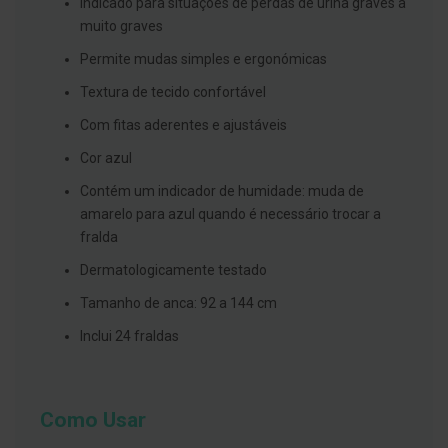
s
Indicado para situações de perdas de urina graves a
d
muito graves
e
n
Permite mudas simples e ergonómicas
t
á
Textura de tecido confortável
r
i
Com fitas aderentes e ajustáveis
o
s
Cor azul
A
Contém um indicador de humidade: muda de
f
amarelo para azul quando é necessário trocar a
e
ç
fralda
õ
e
Dermatologicamente testado
s
d
Tamanho de anca: 92 a 144 cm
a
b
Inclui 24 fraldas
o
c
a
e
M
Como Usar
a
u