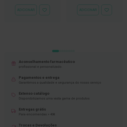
Especial
Normal
Especial
Normal
D
ADICIONAR
ADICIONAR
ADICIONAR
ADICIONAR
e
À
À
s
LISTA
LISTA
i
DE
DE
n
DESEJOS
DESEJOS
f
e
t
a
n
t
e
Aconselhamento farmacêutico
s
profissional e personalizado.
T
e
Pagamentos e entrega
s
Garantimos a qualidade e segurança do nosso serviço
t
e
Extenso catálogo
s
Disponibilizamos uma vasta gama de produtos
A
Entregas grátis
c
e
Para encomendas > 40€
s
s
Trocas e Devoluções