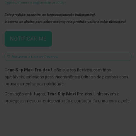
Seja o primeiro a avaliar este produto
E
s
Este produto encontra-se temporariamente indisponível.
c
Inscreva-se abaixo para saber assim que o produto voltar a estar disponível
o
v
i
l
NOTIFICAR-ME
h
õ
e
s
Adicionar à Lista de Desejos
e
R
Tena Slip Maxi Fraldas L
são cuecas flexíveis com fitas
a
s
ajustáveis, indicadas para incontinência urinária de pessoas com
p
pouca ou nenhuma mobilidade.
a
d
Com ação anti-fugas,
Tena Slip Maxi Fraldas L
absorvem e
o
r
protegem intensamente, evitando o contacto da urina com a pele.
e
s
d
e
l
í
n