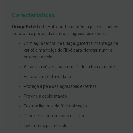
g
u
a
Características
C
Uriage Bebé Leite Hidratante
mantém a pele dos bebés
o
l
hidratada e protegida contra as agressões externas.
u
t
Com água termal de Uriage, glicerina, manteiga de
ó
karité e manteiga de I'llipé para hidratar, nutrir e
r
i
proteger a pele
o
s
Associa aloé vera para um efeito extra calmante
e
e
Hidrata em profundidade
l
i
Protege a pele das agressões externas
x
i
Previne a desidratação
r
e
Textura ligeira e de fácil aplicação
s
Pode ser usado no rosto e corpo
F
i
Levemente perfumado
o