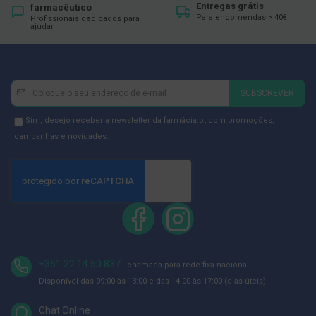
ó
Entregas grátis
farmacêutico
r
Para encomendas > 40€
Profissionais dedicados para
i
ajudar
o
s
L
u
Newsletter
Inscreva-
SUBSCREVER
v
se
a
s
na
Newsletter
Sim, desejo receber a newsletter da farmácia.pt com promoções,
Newsletter:
GDPR
campanhas e novidades.
P
Consent
o
d
o
l
o
g
i
a
+351 22 14 50 837
- chamada para rede fixa nacional
P
Disponível das 09:00 às 13:00 e das 14:00 às 17:00 (dias úteis)
é
s
e
Chat Online