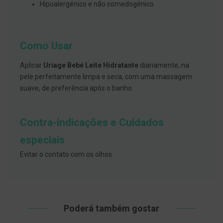
s
Hipoalergénico e não comedogénico
d
e
n
t
á
Como Usar
r
i
o
Aplicar
Uriage Bebé Leite Hidratante
diariamente, na
s
pele perfeitamente limpa e seca, com uma massagem
suave, de preferência após o banho.
A
f
e
ç
Contra-indicações e Cuidados
õ
e
especiais
s
d
Evitar o contato com os olhos.
a
b
o
c
a
e
M
Poderá também gostar
a
u