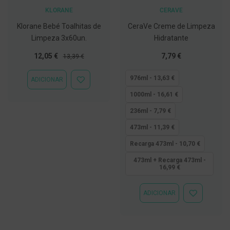
C
KLORANE
CERAVE
o
Klorane Bebé Toalhitas de
CeraVe Creme de Limpeza
v
Limpeza 3x60un.
Hidratante
i
d
Preço
Preço
Tão
12,05 €
7,79 €
-
13,39 €
Especial
Normal
baixo
1
9
quanto
976ml - 13,63 €
ADICIONAR
ADICIONAR
À
M
1000ml - 16,61 €
LISTA
á
DE
s
236ml - 7,79 €
DESEJOS
c
a
473ml - 11,39 €
r
a
Recarga 473ml - 10,70 €
s
e
473ml + Recarga 473ml -
16,99 €
V
i
s
e
ADICIONAR
ADICIONAR
i
À
r
LISTA
a
DE
s
DESEJOS