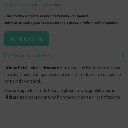
Seja o primeiro a avaliar este produto
E
s
Este produto encontra-se temporariamente indisponível.
c
o
Inscreva-se abaixo para saber assim que o produto voltar a estar disponível
v
i
l
NOTIFICAR-ME
h
õ
e
s
Adicionar à Lista de Desejos
e
R
a
Uriage Bebé Leite Hidratante
é um leite que hidrata e suaviza a
s
pele dos bebés. Adequado desde o nascimento, é um cuidado de
p
a
corpo indispensável.
d
o
Rico em água termal de Uriage e glicerina,
Uriage Bebé Leite
r
Hidratante
proporciona uma hidratação intensa e reconfortante.
e
s
d
e
l
í
n