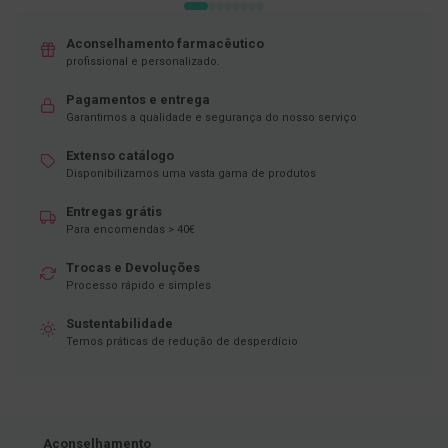
D
e
Aconselhamento farmacêutico
s
profissional e personalizado.
i
n
Pagamentos e entrega
f
Garantimos a qualidade e segurança do nosso serviço
e
t
a
Extenso catálogo
n
Disponibilizamos uma vasta gama de produtos
t
e
Entregas grátis
s
Para encomendas > 40€
T
Trocas e Devoluções
e
Processo rápido e simples
s
t
e
Sustentabilidade
s
Temos práticas de redução de desperdício
A
c
e
s
s
Aconselhamento