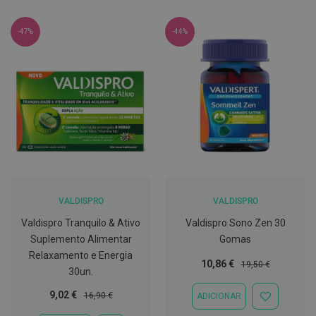
l
-47%
-44%
E
s
c
o
v
a
s
P
a
s
t
a
s
d
VALDISPRO
VALDISPRO
e
n
Valdispro Tranquilo & Ativo
Valdispro Sono Zen 30
t
Suplemento Alimentar
Gomas
í
f
Relaxamento e Energia
Preço
Preço
10,86 €
r
19,50 €
30un.
i
Especial
Normal
c
Preço
Preço
9,02 €
16,90 €
ADICIONAR
a
ADICIONAR
Especial
Normal
s
À