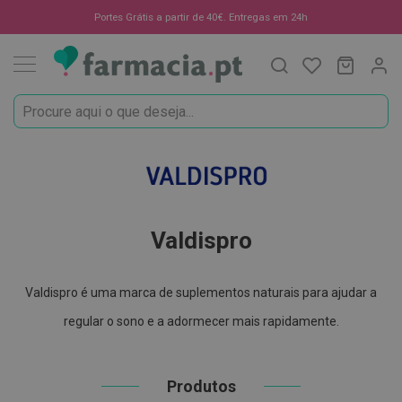
Oportunidades
Portes Grátis a partir de 40€. Entregas em 24h
Procura
O Meu C
MODIF
☀️
Solares
Marcas
Saúde
Valdispro
e
Bem-
Estar
Valdispro
H
i
g
Valdispro é uma marca de suplementos naturais para ajudar a
i
e
regular o sono e a adormecer mais rapidamente.
n
e
O
r
Produtos
a