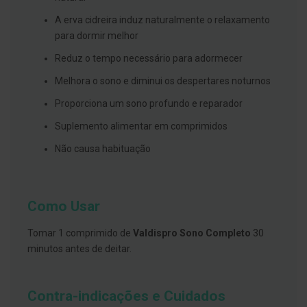
s
d
A erva cidreira induz naturalmente o relaxamento
e
n
para dormir melhor
t
á
Reduz o tempo necessário para adormecer
r
i
Melhora o sono e diminui os despertares noturnos
o
s
Proporciona um sono profundo e reparador
A
Suplemento alimentar em comprimidos
f
e
Não causa habituação
ç
õ
e
s
d
Como Usar
a
b
Tomar 1 comprimido de
Valdispro Sono Completo
30
o
c
minutos antes de deitar.
a
e
M
a
Contra-indicações e Cuidados
u