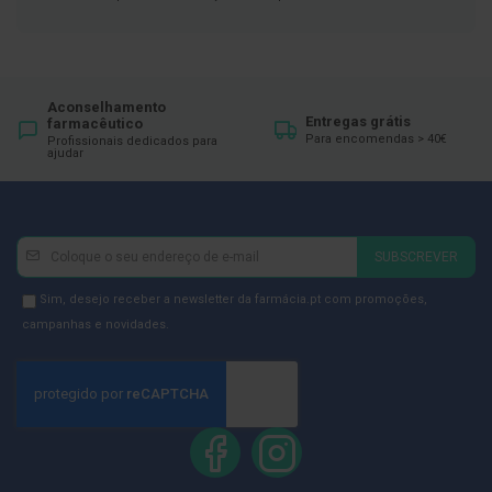
ó
r
i
o
s
Aconselhamento
L
Entregas grátis
farmacêutico
u
Para encomendas > 40€
Profissionais dedicados para
v
ajudar
a
s
P
o
Newsletter
Inscreva-
SUBSCREVER
d
se
o
na
Newsletter
Sim, desejo receber a newsletter da farmácia.pt com promoções,
l
Newsletter:
o
GDPR
campanhas e novidades.
g
Consent
i
a
P
é
s
e