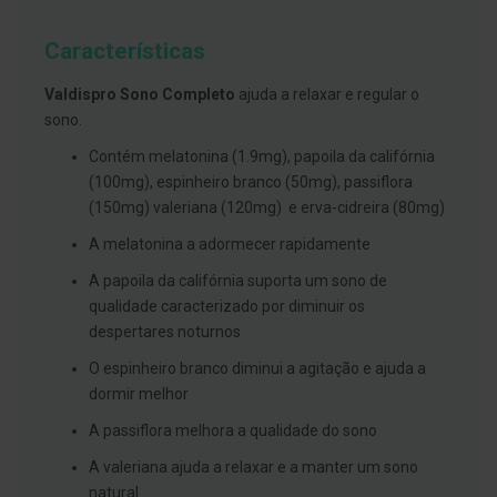
g
u
Características
a
C
Valdispro Sono Completo
ajuda a relaxar e regular o
o
sono.
l
u
Contém melatonina (1.9mg), papoila da califórnia
t
ó
(100mg), espinheiro branco (50mg), passiflora
r
(150mg) valeriana (120mg) e erva-cidreira (80mg)
i
o
A melatonina a adormecer rapidamente
s
e
A papoila da califórnia suporta um sono de
e
l
qualidade caracterizado por diminuir os
i
despertares noturnos
x
i
O espinheiro branco diminui a agitação e ajuda a
r
e
dormir melhor
s
A passiflora melhora a qualidade do sono
F
i
A valeriana ajuda a relaxar e a manter um sono
o
natural