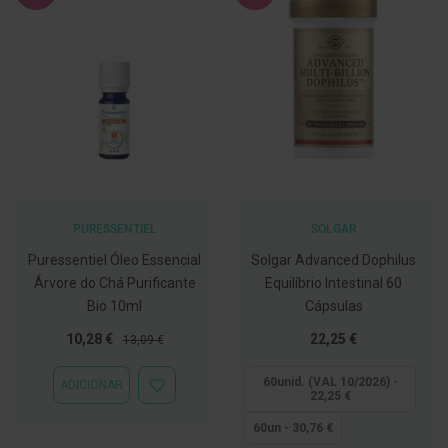
C
o
v
i
d
-
1
9
M
á
s
PURESSENTIEL
SOLGAR
c
a
Puressentiel Óleo Essencial
Solgar Advanced Dophilus
r
a
Árvore do Chá Purificante
Equilíbrio Intestinal 60
s
Bio 10ml
Cápsulas
e
V
Preço
Preço
Tão
10,28 €
22,25 €
13,09 €
i
Especial
Normal
baixo
s
e
quanto
60unid. (VAL 10/2026) -
ADICIONAR
i
ADICIONAR
22,25 €
r
À
a
LISTA
60un - 30,76 €
s
DE