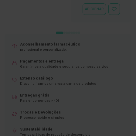
DESEJOS
D
ADICIONAR
ADICIONAR
e
À
s
LISTA
i
DE
n
DESEJOS
f
e
t
Aconselhamento farmacêutico
a
profissional e personalizado.
n
t
Pagamentos e entrega
e
s
Garantimos a qualidade e segurança do nosso serviço
T
Extenso catálogo
e
Disponibilizamos uma vasta gama de produtos
s
t
Entregas grátis
e
Para encomendas > 40€
s
Trocas e Devoluções
A
c
Processo rápido e simples
e
s
Sustentabilidade
s
Temos práticas de redução de desperdício