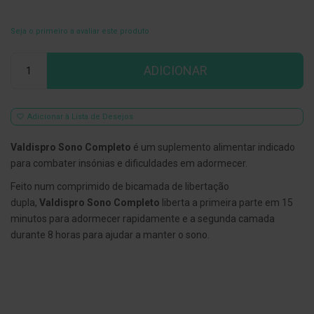
E
s
Seja o primeiro a avaliar este produto
c
o
Qtd
v
ADICIONAR
i
l
h
õ
Adicionar à Lista de Desejos
e
s
e
Valdispro Sono Completo
é um suplemento alimentar indicado
R
para combater insónias e dificuldades em adormecer.
a
s
Feito num comprimido de bicamada de libertação
p
a
dupla,
Valdispro Sono Completo
liberta a primeira parte em 15
d
minutos para adormecer rapidamente e a segunda camada
o
r
durante 8 horas para ajudar a manter o sono.
e
s
d
e
l
í
n