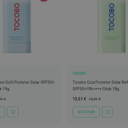
TOCOBO
on Soft Protetor Solar SPF50+
Tocobo Cica Protetor Solar Re
k 19g
SPF50+ PA++++ Stick 18g
ço
Preço
Preço
13,51 €
01 €
15,01 €
mal
Especial
Normal
R
ADICIONAR
ADICIONAR
ADICIONAR
À
À
LISTA
LISTA
DE
DE