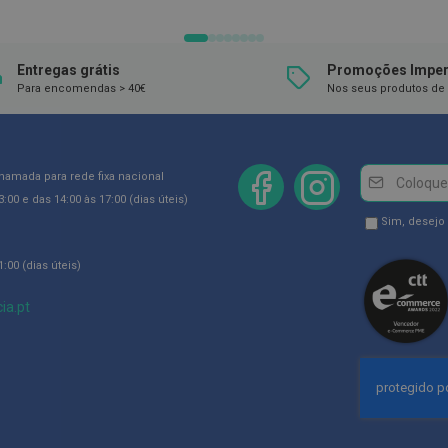
DESEJOS
DESEJOS
Entregas grátis
Promoções Imper
Para encomendas > 40€
Nos seus produtos de 
Newsletter
Inscreva-
chamada para rede fixa nacional
se
:00 e das 14:00 às 17:00 (dias úteis)
na
Newsletter
Sim, desejo
Newsletter:
GDPR
:00 (dias úteis)
Consent
ia.pt