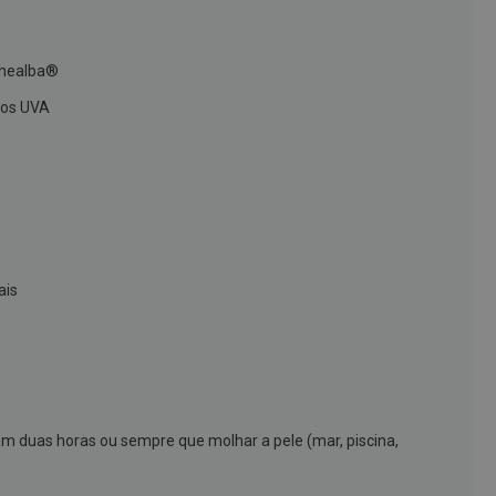
Rhealba®
ios UVA
ais
em duas horas ou sempre que molhar a pele (mar, piscina,