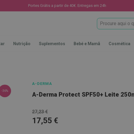
Portes Grátis a partir de 40€. Entregas em 24h
Procura
tar
Nutrição
Suplementos
Bebé e Mamã
Cosmética
A-DERMA
-36%
A-Derma Protect SPF50+ Leite 250
27,23 €
17,55 €