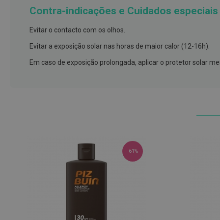
e
Contra-indicações e Cuidados especiais
proteções
Evitar o contacto com os olhos.
Meias
de
Evitar a exposição solar nas horas de maior calor (12-16h).
descanso
Em caso de exposição prolongada, aplicar o protetor solar 
Gretas,
Calosidades
e
Secura
Desodorizantes
E-mail
e
Antitranspirantes
-61%
Antifúngicos
Cuidados
das
unhas
Utensílios
Ao enviar este form