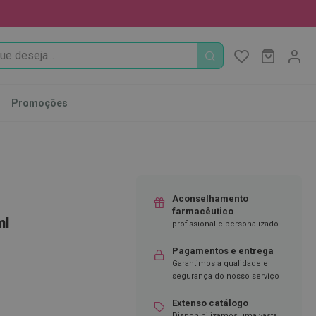
PROCURA
O Meu Ca
MODIFI
Promoções
Aconselhamento
farmacêutico
ml
profissional e personalizado.
Pagamentos e entrega
Garantimos a qualidade e
segurança do nosso serviço
Extenso catálogo
Disponibilizamos uma vasta