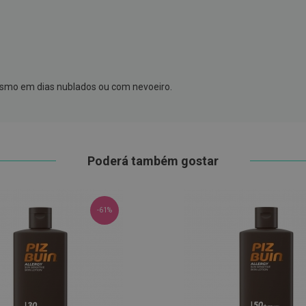
Aproveite já este desconto
mesmo em dias nublados ou com nevoeiro.
5€
E receba promoções, novidades e ofertas exclusivas no seu e-mail.
Poderá também gostar
-61%
SUBSCREVER
Não, obrigado
ulário, concorda em receber emails informativos (por exemplo, 