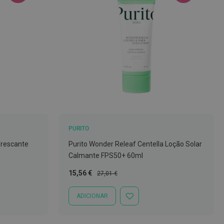
PURITO
frescante
Purito Wonder Releaf Centella Loção Solar
Calmante FPS50+ 60ml
Preço
Preço
15,56 €
27,01 €
Especial
Normal
ADICIONAR
ADICIONAR
À
LISTA
DE