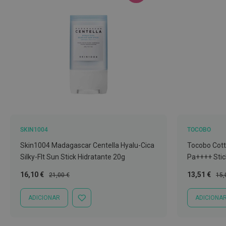
Nebulizadores
e
Auxiliares
respiratórios
Termómetros
Testes
e
material
de
diagnóstico
SKIN1004
TOCOBO
Material
Skin1004 Madagascar Centella Hyalu-Cica
Tocobo Cott
de
Silky-Flt Sun Stick Hidratante 20g
Pa++++ Stic
enfermagem
Preço
Preço
Preço
Pre
16,10 €
13,51 €
21,00 €
15,
Outros
Especial
Normal
Especial
Nor
Material
ADICIONAR
ADICIONA
ADICIONAR
ortopédico
À
LISTA
Cuidados
DE