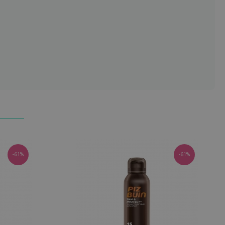
-61%
-61%
atualizações de