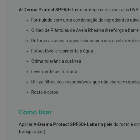
branqueamento
A-Derma Protect SPF50+ Leite
protege contra os raios UVB 
Covid-
Formulado com uma combinação de ingredientes ativos 
19
O óleo de Plântulas de Aveia Rhealba® reforça a barre
Máscaras
e
Reforça as peles frágeis e diminuir o seu nível de vuln
Viseiras
Fotoestável e resistente à água
Desinfetantes
Ótima tolerância cutânea
Testes
Levemente perfumado
Acessórios
Utiliza filtros eco-responsáveis que não exercem qua
Luvas
Rosto e corpo
Podologia
Pés
e
Como Usar
pernas
Aplicar
A-Derma Protect SPF50+ Leite
na pele do rosto e co
cansadas
transpiração).
Palmilhas