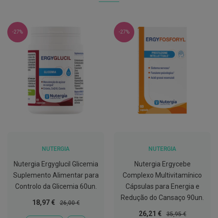
C
o
v
-27%
-27%
i
d
-
1
9
M
á
s
c
a
r
a
s
NUTERGIA
NUTERGIA
e
V
Nutergia Ergyglucil Glicemia
Nutergia Ergycebe
i
s
Suplemento Alimentar para
Complexo Multivitamínico
e
Controlo da Glicemia 60un.
Cápsulas para Energia e
i
Redução do Cansaço 90un.
r
Preço
Preço
18,97 €
26,00 €
a
Especial
Normal
Preço
Preço
26,21 €
s
35,95 €