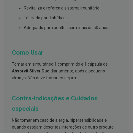
s
d
Revitaliza e reforça o sistema imunitário
e
n
Tolerado por diabéticos
t
á
Adequado para adultos com mais de 50 anos
r
i
o
s
Como Usar
A
f
e
Tomar em simultâneo 1 comprimido e 1 cápsula de
ç
Absorvit Silver Duo
diariamente, após o pequeno-
õ
almoço. Não deve tomar em jejum.
e
s
d
a
b
Contra-indicações e Cuidados
o
c
especiais
a
e
Não tomar em caso de alergia, hipersensibilidade e
M
a
quando estejam descritas interações de outro produto
u