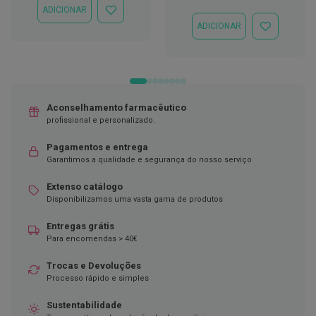
Especial
Normal
ADICIONAR
ADICIONAR
D
À
ADICIONAR
e
ADICIONAR
LISTA
s
À
DE
i
LISTA
DESEJOS
n
DE
f
DESEJOS
e
t
Aconselhamento farmacêutico
a
n
profissional e personalizado.
t
e
Pagamentos e entrega
s
Garantimos a qualidade e segurança do nosso serviço
T
Extenso catálogo
e
Disponibilizamos uma vasta gama de produtos
s
t
e
Entregas grátis
s
Para encomendas > 40€
A
Trocas e Devoluções
c
Processo rápido e simples
e
s
Sustentabilidade
s