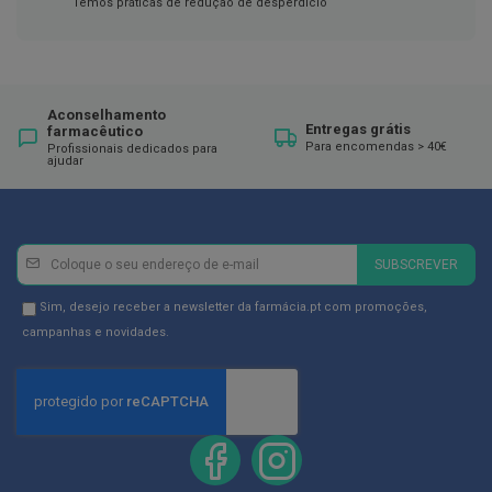
ó
Temos práticas de redução de desperdício
r
i
o
s
L
Aconselhamento
Entregas grátis
u
farmacêutico
Para encomendas > 40€
v
Profissionais dedicados para
ajudar
a
s
P
o
Newsletter
Inscreva-
d
SUBSCREVER
se
o
l
na
Newsletter
Sim, desejo receber a newsletter da farmácia.pt com promoções,
o
Newsletter:
GDPR
campanhas e novidades.
g
Consent
i
a
P
é
s
e