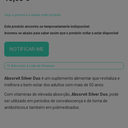
E
s
Seja o primeiro a avaliar este produto
c
o
v
Este produto encontra-se temporariamente indisponível.
i
Inscreva-se abaixo para saber assim que o produto voltar a estar disponível
l
h
õ
NOTIFICAR-ME
e
s
e
R
Adicionar à Lista de Desejos
a
s
p
Absorvit Silver Duo
é um suplemento alimentar que revitaliza e
a
melhora o bem-estar dos adultos com mais de 50 anos.
d
o
Com vitaminas de elevada absorção,
Absorvit Silver Duo
, pode
r
e
ser utilizado em períodos de convalescença e de toma de
s
antibióticos,e também em polimedicados.
d
e
l
í
n