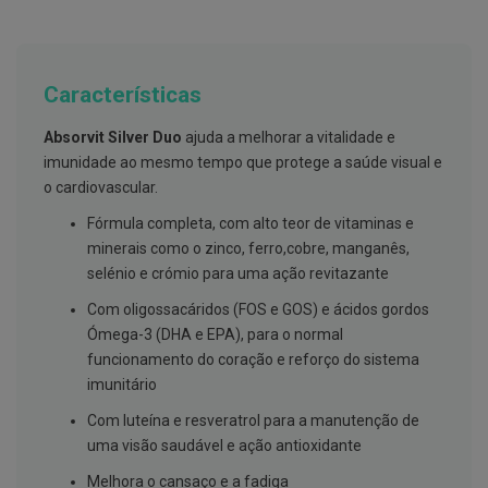
g
u
a
C
Características
o
l
Absorvit Silver Duo
ajuda a melhorar a vitalidade e
u
t
imunidade ao mesmo tempo que protege a saúde visual e
ó
o cardiovascular.
r
i
Fórmula completa, com alto teor de vitaminas e
o
s
minerais como o zinco, ferro,cobre, manganês,
e
selénio e crómio para uma ação revitazante
e
l
Com oligossacáridos (FOS e GOS) e ácidos gordos
i
x
Ómega-3 (DHA e EPA), para o normal
i
funcionamento do coração e reforço do sistema
r
e
imunitário
s
Com luteína e resveratrol para a manutenção de
F
uma visão saudável e ação antioxidante
i
o
Melhora o cansaço e a fadiga