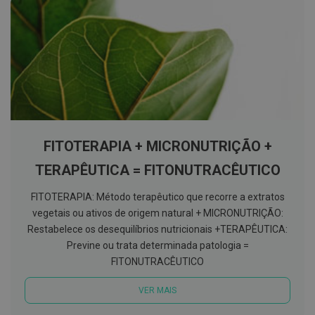
E
s
c
o
v
i
l
h
õ
e
s
e
FITOTERAPIA + MICRONUTRIÇÃO +
R
a
TERAPÊUTICA = FITONUTRACÊUTICO
s
p
FITOTERAPIA: Método terapêutico que recorre a extratos
a
d
vegetais ou ativos de origem natural + MICRONUTRIÇÃO:
o
Restabelece os desequilíbrios nutricionais +TERAPÊUTICA:
r
e
Previne ou trata determinada patologia =
s
FITONUTRACÊUTICO
d
e
l
VER MAIS
í
n