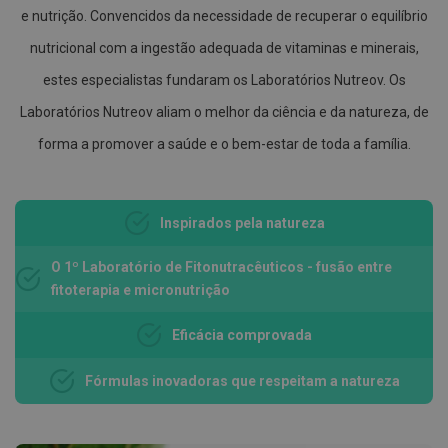
l
e nutrição. Convencidos da necessidade de recuperar o equilíbrio
nutricional com a ingestão adequada de vitaminas e minerais,
E
s
estes especialistas fundaram os Laboratórios Nutreov. Os
c
o
Laboratórios Nutreov aliam o melhor da ciência e da natureza, de
v
a
forma a promover a saúde e o bem-estar de toda a família.
s
P
a
s
Inspirados pela natureza
t
a
s
O 1º Laboratório de Fitonutracêuticos - fusão entre
d
fitoterapia e micronutrição
e
n
t
Eficácia comprovada
í
f
r
Fórmulas inovadoras que respeitam a natureza
i
c
a
s