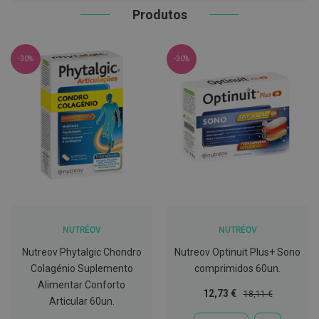
g
Produtos
u
a
C
-30%
-30%
o
l
u
t
ó
r
i
o
s
e
e
l
i
x
i
NUTRÉOV
NUTRÉOV
r
e
Nutreov Phytalgic Chondro
Nutreov Optinuit Plus+ Sono
s
Colagénio Suplemento
comprimidos 60un.
Alimentar Conforto
F
Preço
Preço
12,73 €
18,11 €
i
Articular 60un.
Especial
Normal
o