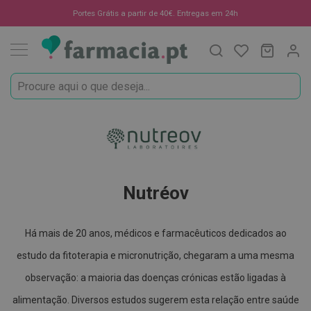
Oportunidades
Portes Grátis a partir de 40€. Entregas em 24h
Procura
O Meu C
MODIF
☀️
Solares
Marcas
Saúde
Nutréov
e
Bem-
Estar
Nutréov
H
i
g
i
Há mais de 20 anos, médicos e farmacêuticos dedicados ao
e
estudo da fitoterapia e micronutrição, chegaram a uma mesma
n
e
observação: a maioria das doenças crónicas estão ligadas à
O
r
alimentação. Diversos estudos sugerem esta relação entre saúde
a