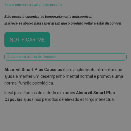
Seja o primeiro a avaliar este produto
E
s
Este produto encontra-se temporariamente indisponível.
c
o
Inscreva-se abaixo para saber assim que o produto voltar a estar disponível
v
i
l
NOTIFICAR-ME
h
õ
e
s
Adicionar à Lista de Desejos
e
R
a
Absorvit Smart Plus Cápsulas
é um suplemento alimentar que
s
ajuda a manter um desempenho mental normal e promove uma
p
a
normal função psicológica.
d
o
Ideal para épocas de estudo e exames
Absorvit Smart Plus
r
Cápsulas
ajuda nos períodos de elevado esforço intelectual.
e
s
d
e
l
í
n