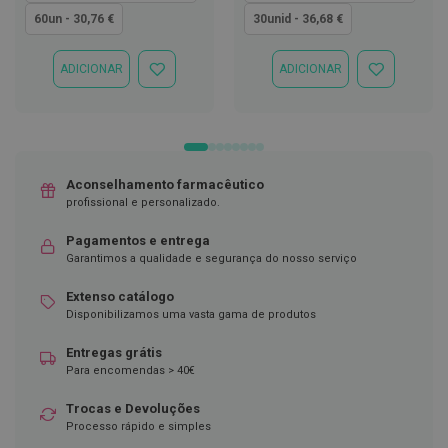
60un - 30,76 €
30unid - 36,68 €
D
e
s
ADICIONAR
ADICIONAR
i
ADICIONAR
ADICIONAR
n
À
À
f
LISTA
LISTA
e
DE
DE
t
DESEJOS
DESEJOS
a
n
Aconselhamento farmacêutico
t
e
profissional e personalizado.
s
Pagamentos e entrega
T
Garantimos a qualidade e segurança do nosso serviço
e
s
Extenso catálogo
t
Disponibilizamos uma vasta gama de produtos
e
s
Entregas grátis
A
Para encomendas > 40€
c
e
Trocas e Devoluções
s
Processo rápido e simples
s