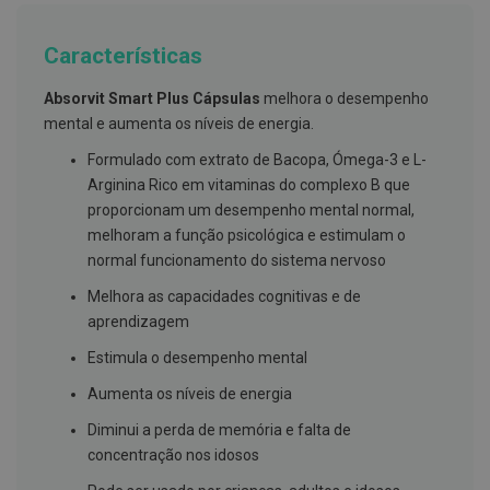
g
u
a
Características
C
Absorvit Smart Plus Cápsulas
melhora o desempenho
o
l
mental e aumenta os níveis de energia.
u
t
Formulado com extrato de Bacopa, Ómega-3 e L-
ó
Arginina Rico em vitaminas do complexo B que
r
i
proporcionam um desempenho mental normal,
o
melhoram a função psicológica e estimulam o
s
normal funcionamento do sistema nervoso
e
e
l
Melhora as capacidades cognitivas e de
i
aprendizagem
x
i
Estimula o desempenho mental
r
e
Aumenta os níveis de energia
s
Diminui a perda de memória e falta de
F
concentração nos idosos
i
o