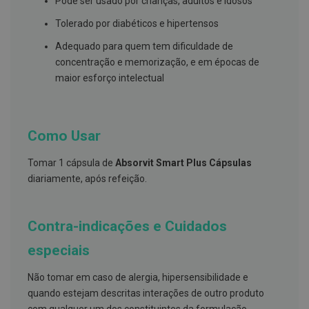
Pode ser usado por crianças, adultos e idosos
s
d
Tolerado por diabéticos e hipertensos
e
n
t
Adequado para quem tem dificuldade de
á
concentração e memorização, e em épocas de
r
maior esforço intelectual
i
o
s
A
Como Usar
f
e
ç
Tomar 1 cápsula de
Absorvit Smart Plus Cápsulas
õ
diariamente, após refeição.
e
s
d
a
Contra-indicações e Cuidados
b
o
c
especiais
a
e
Não tomar em caso de alergia, hipersensibilidade e
M
a
quando estejam descritas interações de outro produto
u