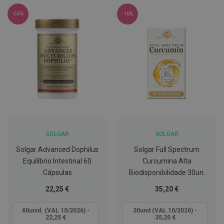
C
-54%
-16%
o
v
i
d
-
1
9
M
á
s
c
a
r
SOLGAR
SOLGAR
a
s
Solgar Advanced Dophilus
Solgar Full Spectrum
e
Equilíbrio Intestinal 60
Curcumina Alta
V
i
Cápsulas
Biodisponibilidade 30un.
s
e
Tão
Tão
22,25 €
35,20 €
i
baixo
baixo
r
quanto
quanto
60unid. (VAL 10/2026) -
30und (VAL 10/2026) -
a
22,25 €
35,20 €
s