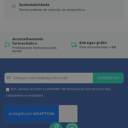
ó
Sustentabilidade
r
i
Temos práticas de redução de desperdício
o
s
L
u
v
Aconselhamento
Entregas grátis
a
farmacêutico
Para encomendas > 40€
s
Profissionais dedicados para
ajudar
P
o
d
o
Newsletter
Inscreva-
SUBSCREVER
l
se
o
na
Newsletter
g
Sim, desejo receber a newsletter da farmácia.pt com promoções,
i
Newsletter:
GDPR
campanhas e novidades.
a
Consent
P
é
s
e