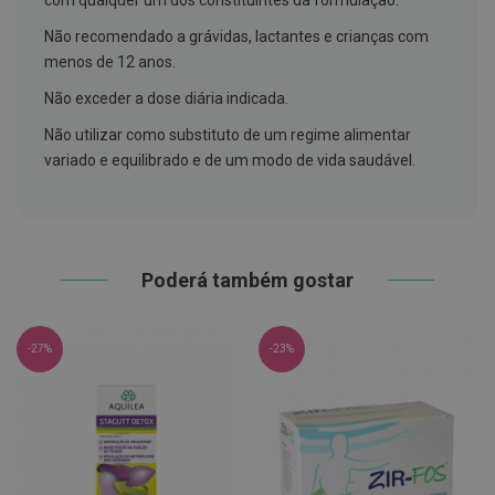
com qualquer um dos constituintes da formulação.
h
á
Não recomendado a grávidas, lactantes e crianças com
l
i
menos de 12 anos.
t
o
Não exceder a dose diária indicada.
Não utilizar como substituto de um regime alimentar
P
r
variado e equilibrado e de um modo de vida saudável.
ó
t
e
s
e
s
d
Poderá também gostar
e
n
t
á
-27%
-23%
r
i
a
s
e
P
r
o