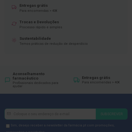
ó
Entregas grátis
r
i
Para encomendas > 40€
o
s
Trocas e Devoluções
Processo rápido e simples
L
u
Sustentabilidade
v
Temos práticas de redução de desperdício
a
s
P
o
d
Aconselhamento
o
Entregas grátis
farmacêutico
l
Para encomendas > 40€
Profissionais dedicados para
ajudar
o
g
i
a
Newsletter
Inscreva-
P
SUBSCREVER
se
é
s
na
Newsletter
Sim, desejo receber a newsletter da farmácia.pt com promoções,
e
Newsletter: