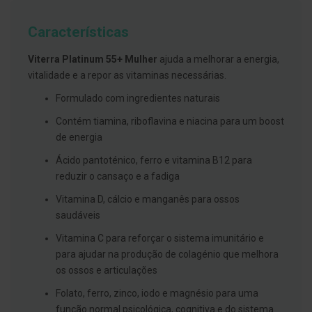
g
u
Características
a
C
Viterra Platinum 55+ Mulher
ajuda a melhorar a energia,
o
vitalidade e a repor as vitaminas necessárias.
l
u
Formulado com ingredientes naturais
t
ó
Contém tiamina, riboflavina e niacina para um boost
r
i
de energia
o
s
Ácido pantoténico, ferro e vitamina B12 para
e
reduzir o cansaço e a fadiga
e
l
Vitamina D, cálcio e manganês para ossos
i
x
saudáveis
i
r
Vitamina C para reforçar o sistema imunitário e
e
para ajudar na produção de colagénio que melhora
s
os ossos e articulações
F
i
Folato, ferro, zinco, iodo e magnésio para uma
o
função normal psicológica, cognitiva e do sistema