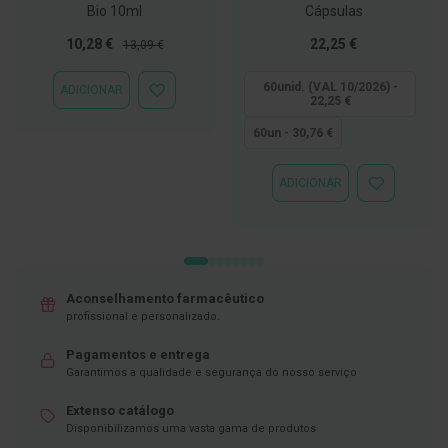
Bio 10ml
Cápsulas
D
Preço
Preço
Tão
e
10,28 €
22,25 €
13,09 €
s
Especial
Normal
baixo
i
quanto
60unid. (VAL 10/2026) -
ADICIONAR
n
ADICIONAR
22,25 €
f
À
e
LISTA
60un - 30,76 €
t
DE
a
DESEJOS
n
ADICIONAR
t
ADICIONAR
e
À
s
LISTA
DE
DESEJOS
T
e
s
Aconselhamento farmacêutico
t
profissional e personalizado.
e
s
Pagamentos e entrega
A
Garantimos a qualidade e segurança do nosso serviço
c
e
Extenso catálogo
s
Disponibilizamos uma vasta gama de produtos
s