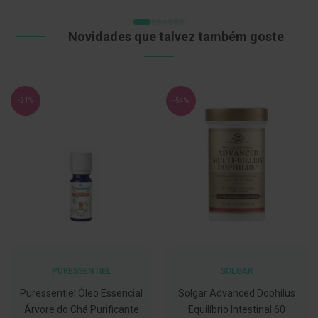
C
o
Novidades que talvez também goste
v
i
d
-
1
-21%
-54%
9
M
á
s
c
a
r
a
s
e
V
i
s
e
PURESSENTIEL
SOLGAR
i
r
Puressentiel Óleo Essencial
Solgar Advanced Dophilus
a
Árvore do Chá Purificante
Equilíbrio Intestinal 60
s