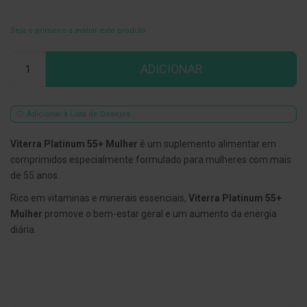
E
s
Seja o primeiro a avaliar este produto
c
o
Qtd
v
ADICIONAR
i
l
h
õ
Adicionar à Lista de Desejos
e
s
e
Viterra Platinum 55+ Mulher
é um suplemento alimentar em
R
comprimidos especialmente formulado para mulheres com mais
a
s
de 55 anos.
p
a
Rico em vitaminas e minerais essenciais,
Viterra Platinum 55+
d
Mulher
promove o bem-estar geral e um aumento da energia
o
r
diária.
e
s
d
e
l
í
n