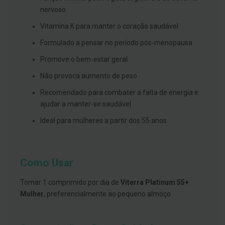
s
d
nervoso
e
n
Vitamina K para manter o coração saudável
t
á
Formulado a pensar no período pós-menopausa
r
i
Promove o bem-estar geral
o
s
Não provoca aumento de peso
A
Recomendado para combater a falta de energia e
f
ajudar a manter-se saudável
e
ç
Ideal para mulheres a partir dos 55 anos
õ
e
s
d
a
Como Usar
b
o
c
Tomar 1 comprimido por dia de
Viterra Platinum 55+
a
Mulher
, preferencialmente ao pequeno almoço.
e
M
a
u