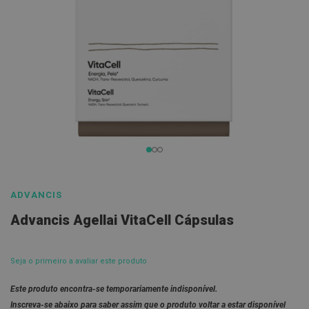
l
E
s
c
o
v
a
s
P
a
s
Saltar
t
a
para
s
o
d
ADVANCIS
e
início
n
Advancis Agellai VitaCell Cápsulas
da
t
í
Galeria
f
de
r
Seja o primeiro a avaliar este produto
i
imagens
c
Este produto encontra-se temporariamente indisponível.
a
s
Inscreva-se abaixo para saber assim que o produto voltar a estar disponível