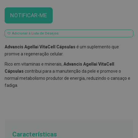
E
s
NOTIFICAR-ME
c
o
v
i
Adicionar à Lista de Desejos
l
h
Advancis Agellai VitaCell Cápsulas
é um suplemento que
õ
e
promve a regeneração celular.
s
e
Rico em vitaminas e minerais,
Advancis Agellai VitaCell
R
Cápsulas
contribui para a manutenção da pele e promove o
a
s
normal metabolismo produtor de energia, reduzindo o cansaço e
p
fadiga.
a
d
o
r
e
s
d
e
l
í
Características
n