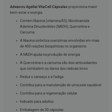
g
u
Advancis Agellai VitaCell Cápsulas
proporciona maior
a
bem-estar e energia.
C
Contém Niacina (vitamina B3), Nicotinamida
o
Adenina Dinucleotídeo (NADH), Quercetina e
l
u
Carcuma
t
ó
A Niacina sintetiza coenzimas envolvidas em mais
r
de 400 reações bioquímicas no organismo
i
o
A NADH ajuda na produção de energia
s
e
A Quercetina e a carcuma são dois antioxidantes
e
l
que combatem os danos dos radi­cais livres
i
x
Reduz o cansaço e a fadiga
i
r
Contribui para a manutenção de uma pele saudável
e
s
Contribui para a regeneração celular
F
Indicado para adultos
i
o
Embalagem de 30 cápsulas