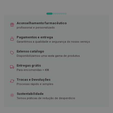
t
e
t
o
r
e
Aconselhamento farmacêutico
s
profissional e personalizado.
K
Pagamentos e entrega
i
Garantimos a qualidade e segurança do nosso serviço
t
s
Extenso catálogo
d
Disponibilizamos uma vasta gama de produtos
e
b
r
Entregas grátis
a
Para encomendas > 40€
n
q
Trocas e Devoluções
u
Processo rápido e simples
e
a
m
Sustentabilidade
e
Temos práticas de redução de desperdício
n
t
o