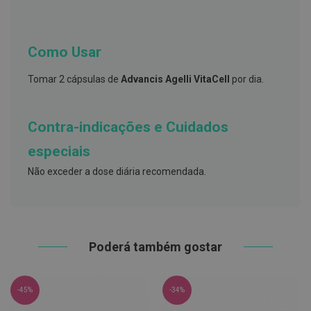
s
d
e
n
t
Como Usar
á
r
Tomar 2 cápsulas de
Advancis Agelli VitaCell
por dia.
i
o
s
Contra-indicações e Cuidados
A
f
especiais
e
ç
õ
Não exceder a dose diária recomendada.
e
s
d
a
b
o
Poderá também gostar
c
a
e
M
-45%
-34%
a
u