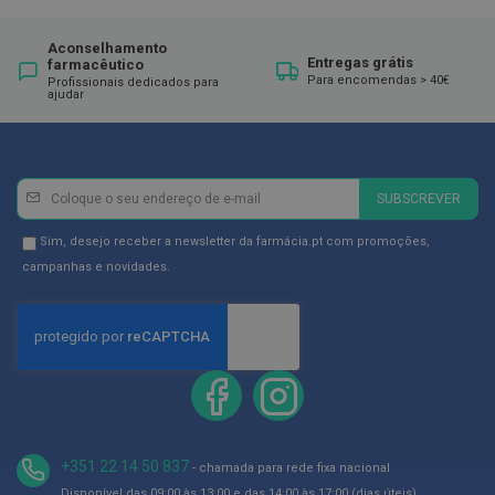
C
o
Aconselhamento
v
Entregas grátis
farmacêutico
Para encomendas > 40€
i
Profissionais dedicados para
ajudar
d
-
1
9
Newsletter
Inscreva-
SUBSCREVER
M
se
á
s
na
Newsletter
Sim, desejo receber a newsletter da farmácia.pt com promoções,
c
Newsletter:
GDPR
campanhas e novidades.
a
r
Consent
a
s
e
V
i
s
e
i
r
+351 22 14 50 837
a
- chamada para rede fixa nacional
s
Disponível das 09:00 às 13:00 e das 14:00 às 17:00 (dias úteis)