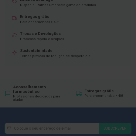
ó
Disponibilizamos uma vasta gama de produtos
r
i
o
Entregas grátis
s
Para encomendas > 40€
L
Trocas e Devoluções
u
Processo rápido e simples
v
a
Sustentabilidade
s
Temos práticas de redução de desperdício
P
o
d
o
l
Aconselhamento
o
Entregas grátis
farmacêutico
g
Para encomendas > 40€
Profissionais dedicados para
ajudar
i
a
P
é
Newsletter
Inscreva-
s
SUBSCREVER
e
se