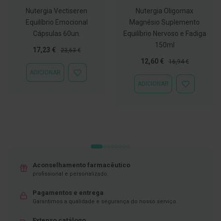
Nutergia Vectiseren
Nutergia Oligomax
D
e
Equilíbrio Emocional
Magnésio Suplemento
s
Cápsulas 60un.
Equilíbrio Nervoso e Fadiga
i
150ml
n
Preço
Preço
17,23 €
23,63 €
f
Especial
Normal
Preço
Preço
e
12,60 €
16,94 €
t
Especial
Normal
ADICIONAR
ADICIONAR
a
À
ADICIONAR
n
ADICIONAR
LISTA
t
À
DE
e
LISTA
DESEJOS
s
DE
DESEJOS
T
e
s
t
e
Aconselhamento farmacêutico
s
profissional e personalizado.
A
c
Pagamentos e entrega
e
Garantimos a qualidade e segurança do nosso serviço
s
s
Extenso catálogo