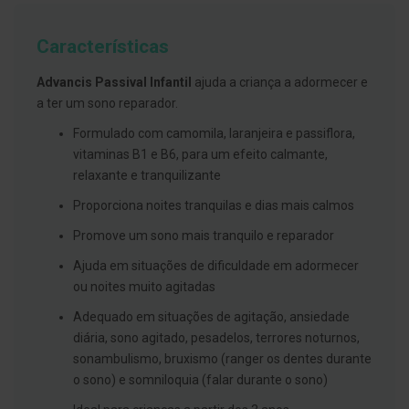
g
u
a
Características
C
Advancis Passival Infantil
ajuda a criança a adormecer e
o
l
a ter um sono reparador.
u
t
Formulado com camomila, laranjeira e passiflora,
ó
vitaminas B1 e B6, para um efeito calmante,
r
i
relaxante e tranquilizante
o
s
Proporciona noites tranquilas e dias mais calmos
e
e
Promove um sono mais tranquilo e reparador
l
i
Ajuda em situações de dificuldade em adormecer
x
ou noites muito agitadas
i
r
Adequado em situações de agitação, ansiedade
e
s
diária, sono agitado, pesadelos, terrores noturnos,
sonambulismo, bruxismo (ranger os dentes durante
F
o sono) e somniloquia (falar durante o sono)
i
o