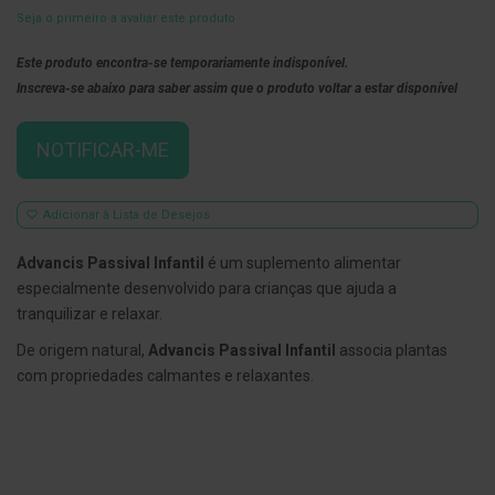
Seja o primeiro a avaliar este produto
E
s
Este produto encontra-se temporariamente indisponível.
c
o
Inscreva-se abaixo para saber assim que o produto voltar a estar disponível
v
i
l
NOTIFICAR-ME
h
õ
e
s
Adicionar à Lista de Desejos
e
R
a
Advancis Passival Infantil
é um suplemento alimentar
s
especialmente desenvolvido para crianças que ajuda a
p
a
tranquilizar e relaxar.
d
o
De origem natural,
Advancis Passival Infantil
associa plantas
r
com propriedades calmantes e relaxantes.
e
s
d
e
l
í
n