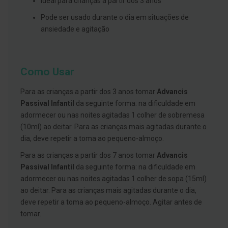
Ideal para crianças a partir dos 3 anos
s
d
Pode ser usado durante o dia em situações de
e
n
ansiedade e agitação
t
á
r
i
o
Como Usar
s
Para as crianças a partir dos 3 anos tomar
Advancis
A
f
Passival Infantil
da seguinte forma: na dificuldade em
e
adormecer ou nas noites agitadas 1 colher de sobremesa
ç
õ
(10ml) ao deitar. Para as crianças mais agitadas durante o
e
dia, deve repetir a toma ao pequeno-almoço.
s
d
Para as crianças a partir dos 7 anos tomar
Advancis
a
b
Passival Infantil
da seguinte forma: na dificuldade em
o
adormecer ou nas noites agitadas 1 colher de sopa (15ml)
c
ao deitar. Para as crianças mais agitadas durante o dia,
a
e
deve repetir a toma ao pequeno-almoço. Agitar antes de
M
tomar.
a
u