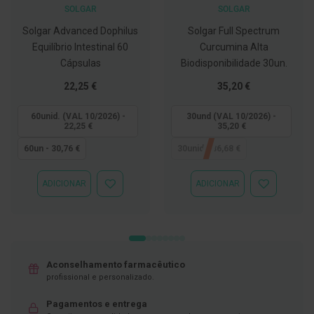
SOLGAR
SOLGAR
D
e
Solgar Advanced Dophilus
Solgar Full Spectrum
s
Equilíbrio Intestinal 60
Curcumina Alta
i
Cápsulas
Biodisponibilidade 30un.
n
f
Tão
Tão
22,25 €
35,20 €
e
t
baixo
baixo
a
quanto
quanto
60unid. (VAL 10/2026) -
30und (VAL 10/2026) -
n
22,25 €
35,20 €
t
e
60un - 30,76 €
30unid - 36,68 €
s
T
ADICIONAR
ADICIONAR
ADICIONAR
ADICIONAR
e
À
À
s
LISTA
LISTA
t
DE
DE
e
DESEJOS
DESEJOS
s
A
Aconselhamento farmacêutico
c
profissional e personalizado.
e
s
Pagamentos e entrega
s