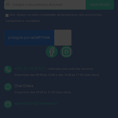
p
Newsletter
Inscreva-
e
SUBSCREVER
se
r
n
na
Newsletter
Sim, desejo receber a newsletter da farmácia.pt com promoções,
a
Newsletter:
GDPR
campanhas e novidades.
s
c
Consent
a
n
s
a
d
a
s
P
+351 22 14 50 837
a
- chamada para rede fixa nacional
l
Disponível das 09:00 às 13:00 e das 14:00 às 17:00 (dias úteis)
m
i
l
Chat Online
h
Disponível das 09:00 às 21:00 (dias úteis)
a
s
e
apoiocliente@farmacia.pt
p
r
o