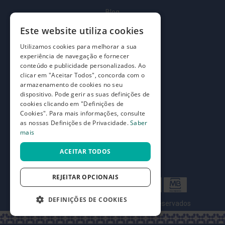
t
e
Blog
ç
õ
Quem somos
Este website utiliza cookies
e
s
Como comprar
Utilizamos cookies para melhorar a sua
experiência de navegação e fornecer
M
Perguntas frequentes
conteúdo e publicidade personalizados. Ao
e
clicar em "Aceitar Todos", concorda com o
i
Termos e condições
armazenamento de cookies no seu
a
s
dispositivo. Pode gerir as suas definições de
Prazos de devolução e trocas
d
cookies clicando em "Definições de
e
Definições de Privacidade
Cookies". Para mais informações, consulte
d
as nossas Definições de Privacidade.
Saber
e
mais
s
c
a
ACEITAR TODOS
n
s
o
REJEITAR OPCIONAIS
G
r
DEFINIÇÕES DE COOKIES
©
7SKIN LDA 2026
- Todos os direitos reservados
e
t
a