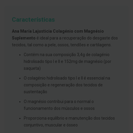
g
u
a
Características
C
o
Ana María Lajusticia Colagénio com Magnésio
l
u
Suplemento
é ideal para a recuperação do desgaste dos
t
tecidos, tal como a pele, ossos, tendões e cartilagens.
ó
r
Contém na sua composição 3,4g de colagénio
i
o
hidrolisado tipo I e II e 152mg de magnésio (por
s
saqueta)
e
e
O colagénio hidrolisado tipo I e II é essencial na
l
composição e regeneração dos tecidos de
i
x
sustentação
i
r
O magnésio contribui para o normal o
e
funcionamento dos músculos e ossos
s
Proporciona equilíbrio e manutenção dos tecidos
F
i
conjuntivo, muscular e ósseo
o