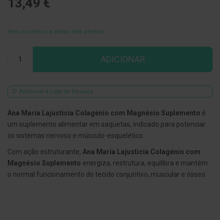
13,49 €
E
s
c
Seja o primeiro a avaliar este produto
o
v
Qtd
i
ADICIONAR
l
h
õ
e
s
Adicionar à Lista de Desejos
e
R
Ana María Lajusticia Colagénio com Magnésio Suplemento
é
a
s
um suplemento alimentar em saquetas, indicado para potenciar
p
os sistemas nervoso e músculo-esquelético.
a
d
Com ação estruturante,
Ana María Lajusticia Colagénio com
o
r
Magnésio Suplemento
energiza, restrutura, equilibra e mantém
e
o normal funcionamento do tecido conjuntivo, muscular e ósseo.
s
d
e
l
í
n