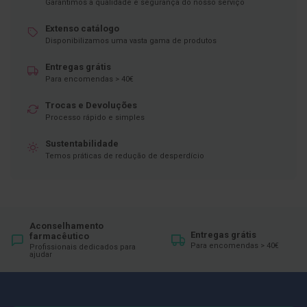
ó
Garantimos a qualidade e segurança do nosso serviço
r
i
Extenso catálogo
o
Disponibilizamos uma vasta gama de produtos
s
Entregas grátis
L
Para encomendas > 40€
u
v
a
Trocas e Devoluções
s
Processo rápido e simples
P
Sustentabilidade
o
Temos práticas de redução de desperdício
d
o
l
o
g
Aconselhamento
i
Entregas grátis
farmacêutico
a
Para encomendas > 40€
Profissionais dedicados para
ajudar
P
é
s
e