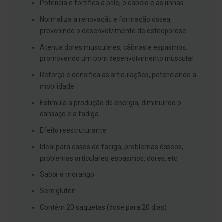
s
Potencia e fortifica a pele, o cabelo e as unhas
d
e
Normaliza a renovação e formação óssea,
n
prevenindo o desenvolvimento de osteoporose
t
á
Atenua dores musculares, cãibras e espasmos,
r
i
promovendo um bom desenvolvimento muscular
o
s
Reforça e densifica as articulações, potenciando a
mobilidade
A
f
Estimula a produção de energia, diminuindo o
e
cansaço e a fadiga
ç
õ
e
Efeito reestruturante
s
d
Ideal para casos de fadiga, problemas ósseos,
a
problemas articulares, espasmos, dores, etc.
b
o
Sabor a morango
c
a
Sem glutén
e
M
Contém 20 saquetas (dose para 20 dias)
a
u