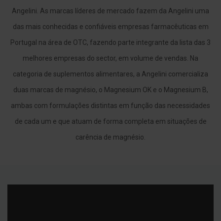
l
Angelini. As marcas líderes de mercado fazem da Angelini uma
E
das mais conhecidas e confiáveis empresas farmacêuticas em
s
c
Portugal na área de OTC, fazendo parte integrante da lista das 3
o
v
melhores empresas do sector, em volume de vendas. Na
a
s
categoria de suplementos alimentares, a Angelini comercializa
duas marcas de magnésio, o Magnesium OK e o Magnesium B,
P
a
ambas com formulações distintas em função das necessidades
s
t
de cada um e que atuam de forma completa em situações de
a
s
carência de magnésio.
d
e
n
t
í
f
r
i
c
a
s