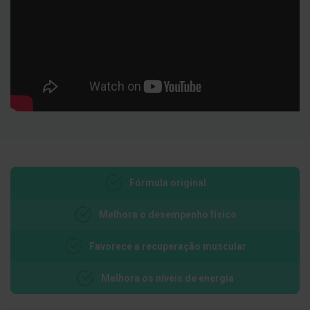
E
s
c
o
v
i
l
h
õ
e
s
e
R
a
s
Fórmula original
p
a
d
Melhora o desempenho físico
o
r
e
Favorece a recuperação muscular
s
d
e
Melhora os níveis de energia
l
í
n