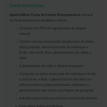
g
Características
u
a
Apivita White Pasta de Dentes Branqueadora
oferece
C
um branqueamento saudável e eficaz.
o
l
Fórmula com 98% de ingredientes de origem
u
natural
t
ó
Contém na sua composição bicarbonato de sódio,
r
i
sílica, própolis, óleos essenciais de mástique e
o
limão, chá verde, fluor, glicerofosfato de cálcio e
s
e
xilitol
e
l
O bicarbonato de sódio e sílica branqueiam
i
x
O própolis, os óleos essenciais de mástique e limão,
i
o chá verde, o flúor, o glicerofosfato de cálcio e o
r
e
xilitol previnem a placa bacteriana, impedem o
s
aparecimento das cáries e protegem as gengivas
F
Indicado para restaurar o branco natural dos dentes
i
o
Com sabor suave a mástique