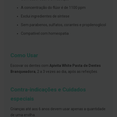
s
d
A concentração do flúor é de 1100 ppm
e
n
Exclui ingredientes de síntese
t
á
Sem parabenos, sulfatos, corantes e propilenoglicol
r
i
Compatível com homeopatia
o
s
A
f
Como Usar
e
ç
õ
Escovar os dentes com
Apivita White Pasta de Dentes
e
Branqueadora
, 2 a 3 vezes ao dia, após as refeições.
s
d
a
b
Contra-indicações e Cuidados
o
c
especiais
a
e
M
Crianças até aos 6 anos devem usar apenas a quantidade
a
u
de uma ervilha.