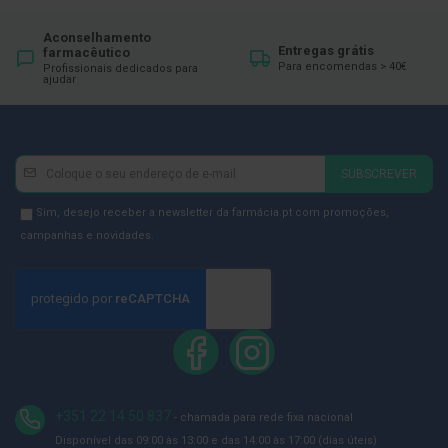
ó
r
i
Aconselhamento
Entregas grátis
o
farmacêutico
s
Para encomendas > 40€
Profissionais dedicados para
ajudar
L
u
v
a
Newsletter
Inscreva-
s
SUBSCREVER
se
P
na
Newsletter
Sim, desejo receber a newsletter da farmácia.pt com promoções,
o
Newsletter:
GDPR
campanhas e novidades.
d
o
Consent
l
o
g
i
a
P
é
+351 22 14 50 837
s
- chamada para rede fixa nacional
e
Disponível das 09:00 às 13:00 e das 14:00 às 17:00 (dias úteis)