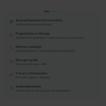
D
e
s
i
Aconselhamento farmacêutico
n
profissional e personalizado.
f
e
t
Pagamentos e entrega
a
Garantimos a qualidade e segurança do nosso serviço
n
t
Extenso catálogo
e
Disponibilizamos uma vasta gama de produtos
s
Entregas grátis
T
e
Para encomendas > 40€
s
t
Trocas e Devoluções
e
Processo rápido e simples
s
Sustentabilidade
A
Temos práticas de redução de desperdício
c
e
s
s