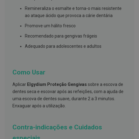
s
d
Remineraliza o esmalte e torna-o mais resistente
e
ao ataque ácido que provoca a cárie dentária
n
t
á
Promove um hálito fresco
r
i
Recomendado para gengivas frágeis
o
s
Adequado para adolescentes e adultos
A
f
e
Como Usar
ç
õ
e
Aplicar
Elgydium Proteção Gengivas
sobre a escova de
s
d
dentes seca e escovar após as refeições, com a ajuda de
a
uma escova de dentes suave, durante 2 a 3 minutos.
b
Enxaguar após a utilização.
o
c
a
e
Contra-indicações e Cuidados
M
a
u
especiais