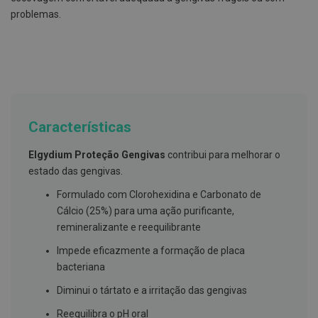
g
problemas.
u
a
C
o
l
u
t
ó
r
Características
i
o
Elgydium Proteção Gengivas
contribui para melhorar o
s
e
estado das gengivas.
e
l
Formulado com Clorohexidina e Carbonato de
i
Cálcio (25%) para uma ação purificante,
x
i
remineralizante e reequilibrante
r
e
Impede eficazmente a formação de placa
s
bacteriana
F
Diminui o tártato e a irritação das gengivas
i
o
Reequilibra o pH oral