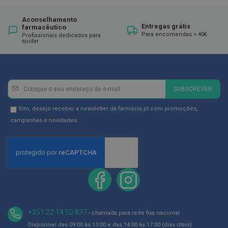
ó
r
i
Aconselhamento
o
Entregas grátis
farmacêutico
s
Para encomendas > 40€
Profissionais dedicados para
ajudar
L
u
v
a
Newsletter
Inscreva-
s
SUBSCREVER
se
P
na
Newsletter
Sim, desejo receber a newsletter da farmácia.pt com promoções,
o
Newsletter:
GDPR
campanhas e novidades.
d
o
Consent
l
o
g
i
a
P
é
+351 22 14 50 837
s
- chamada para rede fixa nacional
e
Disponível das 09:00 às 13:00 e das 14:00 às 17:00 (dias úteis)