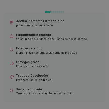
D
e
s
i
Aconselhamento farmacêutico
n
profissional e personalizado.
f
e
t
Pagamentos e entrega
a
Garantimos a qualidade e segurança do nosso serviço
n
t
Extenso catálogo
e
Disponibilizamos uma vasta gama de produtos
s
Entregas grátis
T
e
Para encomendas > 40€
s
t
Trocas e Devoluções
e
Processo rápido e simples
s
Sustentabilidade
A
Temos práticas de redução de desperdício
c
e
s
s