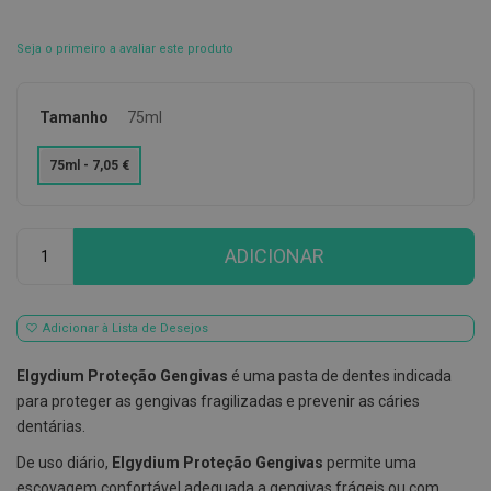
E
s
Seja o primeiro a avaliar este produto
c
o
v
i
Tamanho
75ml
l
h
75ml - 7,05 €
õ
e
s
e
Qtd
R
ADICIONAR
a
s
p
a
d
Adicionar à Lista de Desejos
o
r
Elgydium Proteção Gengivas
é uma pasta de dentes indicada
e
s
para proteger as gengivas fragilizadas e prevenir as cáries
d
dentárias.
e
l
De uso diário,
Elgydium Proteção Gengivas
permite uma
í
n
escovagem confortável adequada a gengivas frágeis ou com