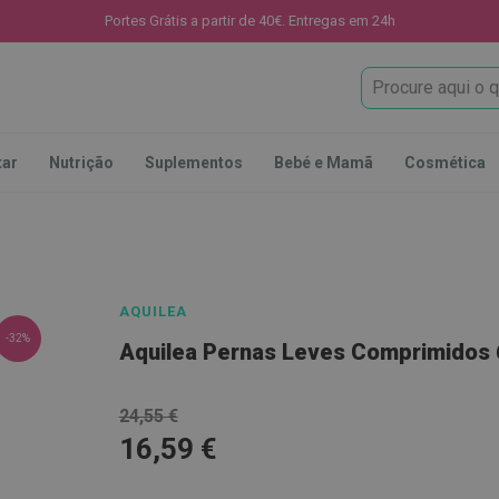
Portes Grátis a partir de 40€. Entregas em 24h
Procura
tar
Nutrição
Suplementos
Bebé e Mamã
Cosmética
AQUILEA
-32%
Aquilea Pernas Leves Comprimidos 
24,55 €
16,59 €