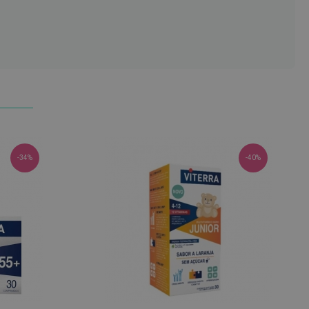
-34%
-40%