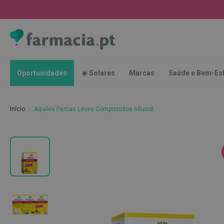
Oportunidades
☀️
Solares
Marcas
Saúde
Oportunidades
☀️ Solares
Marcas
Saúde e Bem-Es
e
Bem-
Estar
Início
Aquilea Pernas Leves Comprimidos 60unid.
Higiene
Oral
Escovas
Saltar
Pastas
para
dentífricas
o
final
Escovilhões
da
e
Galeria
Raspadores
de
de
imagens