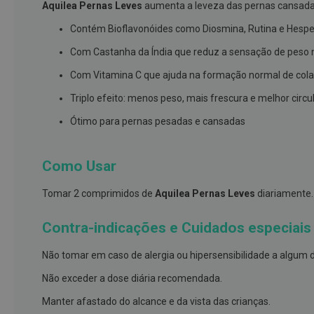
Aquilea Pernas Leves
aumenta a leveza das pernas cansada
branqueamento
Contém Bioflavonóides como Diosmina, Rutina e Hesper
Covid-
Com Castanha da Índia que reduz a sensação de peso
19
Máscaras
Com Vitamina C que ajuda na formação normal de col
e
Triplo efeito: menos peso, mais frescura e melhor circ
Viseiras
Ótimo para pernas pesadas e cansadas
Desinfetantes
Testes
Como Usar
Acessórios
Luvas
Tomar 2 comprimidos de
Aquilea Pernas Leves
diariamente.
Podologia
Contra-indicações e Cuidados especiais
Pés
e
Não tomar em caso de alergia ou hipersensibilidade a algum 
pernas
Não exceder a dose diária recomendada.
cansadas
Manter afastado do alcance e da vista das crianças.
Palmilhas