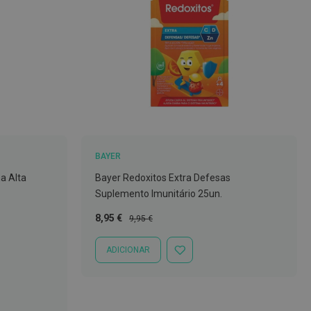
BAYER
a Alta
Bayer Redoxitos Extra Defesas
Suplemento Imunitário 25un.
Preço
Preço
8,95 €
9,95 €
Especial
Normal
ADICIONAR
ADICIONAR
À
LISTA
DE
DESEJOS