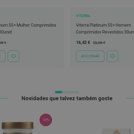
VITERRA
tinum 55+ Mulher Comprimidos
Viterra Platinum 55+ Homem
30unid.
Comprimidos Revestidos 30uni
ço
Preço
Preço
16,43 €
08 €
25,08 €
mal
Especial
Normal
R
ADICIONAR
ADICIONAR
ADICIONAR
À
À
LISTA
LISTA
DE
DE
DESEJOS
DESEJOS
Novidades que talvez também goste
-54%