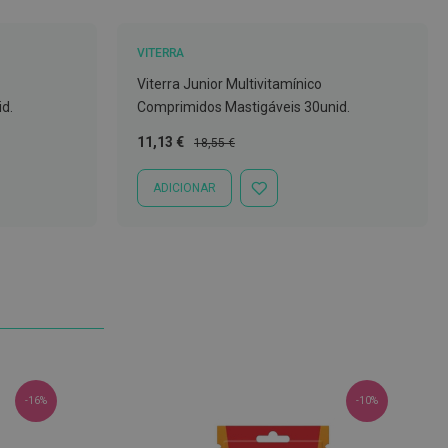
VITERRA
Viterra Junior Multivitamínico
d.
Comprimidos Mastigáveis 30unid.
Preço
Preço
11,13 €
18,55 €
Especial
Normal
ADICIONAR
ADICIONAR
À
LISTA
DE
DESEJOS
-16%
-10%