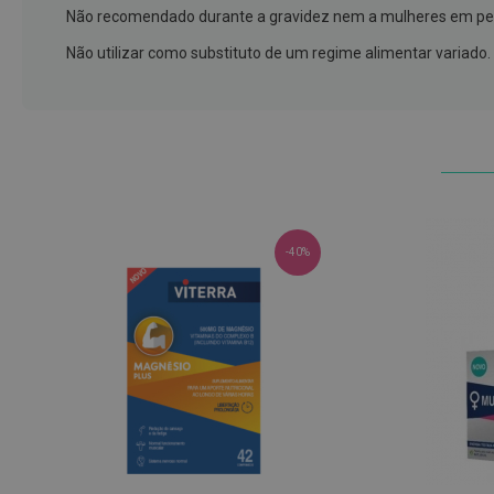
e
Não recomendado durante a gravidez nem a mulheres em p
proteções
Não utilizar como substituto de um regime alimentar variado.
Meias
de
descanso
Gretas,
Calosidades
e
Secura
-40%
Desodorizantes
e
Antitranspirantes
Antifúngicos
Cuidados
das
unhas
Utensílios