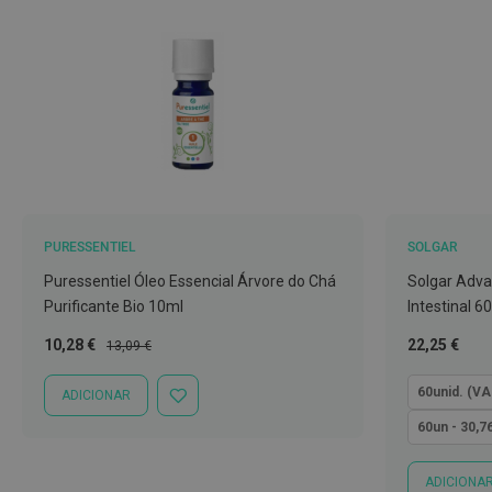
Nebulizadores
e
Auxiliares
respiratórios
Termómetros
Testes
e
material
de
PURESSENTIEL
SOLGAR
diagnóstico
Puressentiel Óleo Essencial Árvore do Chá
Solgar Adva
Material
Purificante Bio 10ml
Intestinal 6
de
Preço
Preço
Tão
10,28 €
22,25 €
13,09 €
enfermagem
Especial
Normal
baixo
Outros
quanto
60unid. (VA
ADICIONAR
ADICIONAR
À
Material
60un - 30,7
LISTA
ortopédico
DE
DESEJOS
Cuidados
ADICIONA