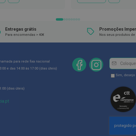
À
À
LISTA
LISTA
DE
DE
DESEJOS
DESEJOS
Entregas grátis
Promoções Imper
Para encomendas > 40€
Nos seus produtos de 
Newsletter
Inscreva-
chamada para rede fixa nacional
se
:00 e das 14:00 às 17:00 (dias úteis)
na
Newsletter
Sim, desejo
Newsletter:
GDPR
:00 (dias úteis)
Consent
ia.pt