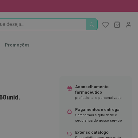
PROCURA
O Meu Ca
MODIFI
Promoções
Aconselhamento
farmacêutico
60unid.
profissional e personalizado.
Pagamentos e entrega
Garantimos a qualidade e
segurança do nosso serviço
Extenso catálogo
Disponibilizamos uma vasta