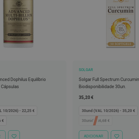
SOLGAR
nced Dophilus Equilíbrio
Solgar Full Spectrum Curcumin
0 Cápsulas
Biodisponibilidade 30un.
Tão
35,20 €
baixo
quanto
L 10/2026) - 22,25 €
30und (VAL 10/2026) - 35,20 €
6 €
30unid - 36,68 €
R
ADICIONAR
ADICIONAR
ADICIONAR