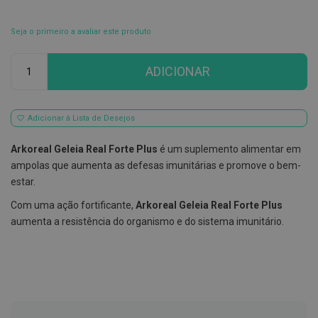
E
s
Seja o primeiro a avaliar este produto
c
o
Qtd
v
ADICIONAR
i
l
h
õ
Adicionar à Lista de Desejos
e
s
e
Arkoreal Geleia Real Forte Plus
é um suplemento alimentar em
R
ampolas que aumenta as defesas imunitárias e promove o bem-
a
s
estar.
p
a
Com uma ação fortificante,
Arkoreal Geleia Real Forte Plus
d
aumenta a resistência do organismo e do sistema imunitário.
o
r
e
s
d
e
l
í
n