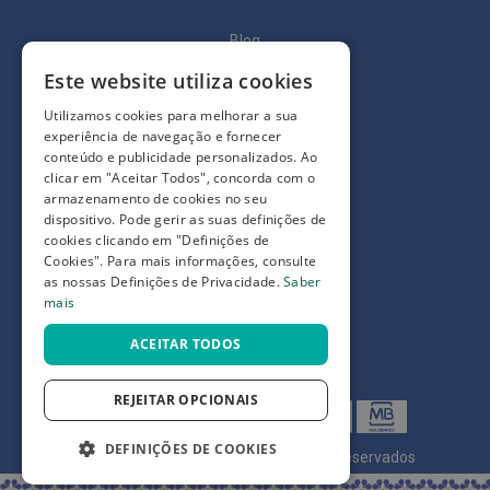
t
e
Blog
ç
õ
e
Quem somos
Este website utiliza cookies
s
Como comprar
Utilizamos cookies para melhorar a sua
M
experiência de navegação e fornecer
Perguntas frequentes
e
conteúdo e publicidade personalizados. Ao
i
clicar em "Aceitar Todos", concorda com o
Termos e condições
a
armazenamento de cookies no seu
s
dispositivo. Pode gerir as suas definições de
d
Prazos de devolução e trocas
e
cookies clicando em "Definições de
d
Definições de Privacidade
Cookies". Para mais informações, consulte
e
as nossas Definições de Privacidade.
Saber
s
mais
c
a
n
ACEITAR TODOS
s
o
REJEITAR OPCIONAIS
G
r
DEFINIÇÕES DE COOKIES
e
©
7SKIN LDA 2026
- Todos os direitos reservados
t
a