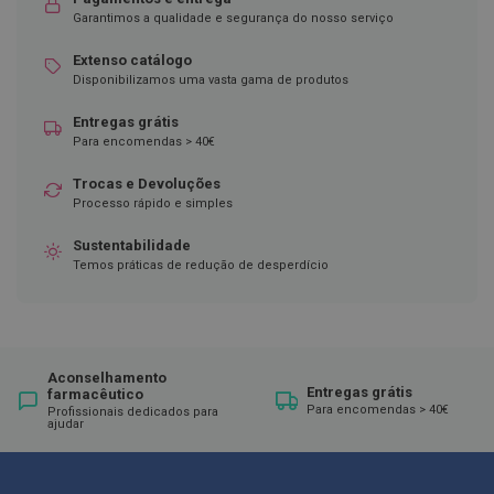
ó
Garantimos a qualidade e segurança do nosso serviço
r
i
o
Extenso catálogo
s
Disponibilizamos uma vasta gama de produtos
L
Entregas grátis
u
Para encomendas > 40€
v
a
Trocas e Devoluções
s
Processo rápido e simples
P
o
Sustentabilidade
d
Temos práticas de redução de desperdício
o
l
o
g
i
Aconselhamento
a
Entregas grátis
farmacêutico
Para encomendas > 40€
Profissionais dedicados para
P
ajudar
é
s
e