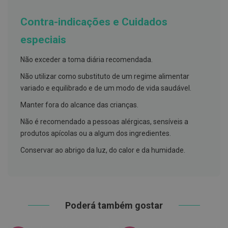
h
á
l
Contra-indicações e Cuidados
i
t
especiais
o
Não exceder a toma diária recomendada.
P
r
Não utilizar como substituto de um regime alimentar
ó
t
variado e equilibrado e de um modo de vida saudável.
e
s
Manter fora do alcance das crianças.
e
s
Não é recomendado a pessoas alérgicas, sensíveis a
d
produtos apícolas ou a algum dos ingredientes.
e
n
Conservar ao abrigo da luz, do calor e da humidade.
t
á
r
i
a
s
e
Poderá também gostar
P
r
o