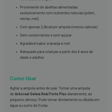
s
d
Proveniente de abelhas alimentadas
e
n
exclusivamente com nutrientes naturais (pólen,
t
néctar, mel)
á
r
Com apenas 2,3kcal por ampola (menos calorias)
i
o
Sem conservantes e sem açúcar
s
Agradável sabor a laranja e mel
A
f
Adequado para crianças a partir dos 6 anos de
e
idade e adultos
ç
õ
e
s
d
Como Usar
a
b
o
Agitar a ampola antes de usar. Tomar uma ampola
c
a
de
Arkoreal Geleia Real Forte
Plus
diariamente, ao
e
pequeno-almoço. Pode tomar diretamente ou diluída em
M
água ou sumo de frutas.
a
u