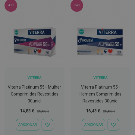
t
-41%
-34%
e
t
o
r
e
s
K
i
t
s
d
e
b
r
VITERRA
VITERRA
a
n
Viterra Platinum 55+ Mulher
Viterra Platinum 55+
q
Comprimidos Revestidos
Homem Comprimidos
u
30unid.
Revestidos 30unid.
e
a
Preço
Preço
Preço
Preço
m
14,83 €
16,43 €
25,08 €
25,08 €
e
Especial
Normal
Especial
Normal
n
ADICIONAR
ADICIONAR
t
ADICIONAR
ADICIONAR
o
À
À