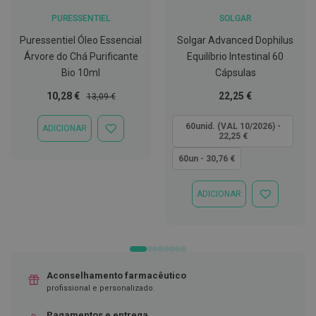
PURESSENTIEL
SOLGAR
D
e
Puressentiel Óleo Essencial
Solgar Advanced Dophilus
s
i
Árvore do Chá Purificante
Equilíbrio Intestinal 60
n
Bio 10ml
Cápsulas
f
e
Preço
Preço
Tão
10,28 €
22,25 €
13,09 €
t
Especial
Normal
baixo
a
n
quanto
60unid. (VAL 10/2026) -
ADICIONAR
t
ADICIONAR
22,25 €
e
À
s
LISTA
60un - 30,76 €
DE
DESEJOS
T
e
ADICIONAR
ADICIONAR
s
À
t
LISTA
e
DE
s
DESEJOS
A
c
Aconselhamento farmacêutico
e
profissional e personalizado.
s
s
Pagamentos e entrega