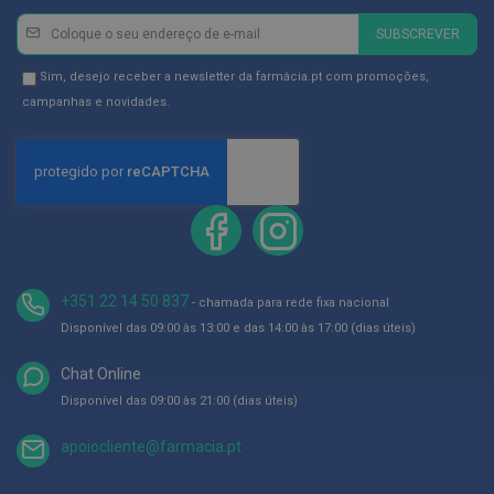
p
e
Newsletter
Inscreva-
SUBSCREVER
r
se
n
a
na
Newsletter
Sim, desejo receber a newsletter da farmácia.pt com promoções,
s
Newsletter:
GDPR
campanhas e novidades.
c
a
Consent
n
s
a
d
a
s
P
a
+351 22 14 50 837
- chamada para rede fixa nacional
l
m
Disponível das 09:00 às 13:00 e das 14:00 às 17:00 (dias úteis)
i
l
Chat Online
h
a
Disponível das 09:00 às 21:00 (dias úteis)
s
e
apoiocliente@farmacia.pt
p
r
o