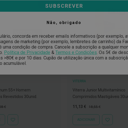
-34%
SUBSCREVER
Não, obrigado
ulário, concorda em receber emails informativos (por exemplo, 
gens de marketing (por exemplo, lembretes de carrinho) da Far
é uma condição de compra. Cancele a subscrição a qualquer mo
o.
Política de Privacidade
&
Termos e Condições
.
Os 5€ de desc
 >80€ e por 10 dias. Cupão de utilização única com a subscriç
o acumulável.
VITERRA
atinum 55+ Homem
Viterra Junior Multivitamínico
 Revestidos 30unid.
Comprimidos Mastigáveis 30un
ço
Preço
Preço
11,13 €
08 €
18,55 €
mal
Especial
Normal
R
ADICIONAR
ADICIONAR
ADICIONAR
À
À