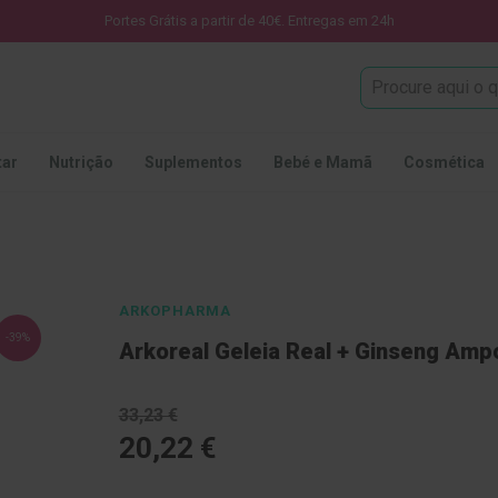
Portes Grátis a partir de 40€. Entregas em 24h
Procura
tar
Nutrição
Suplementos
Bebé e Mamã
Cosmética
ARKOPHARMA
-39%
Arkoreal Geleia Real + Ginseng Amp
33,23 €
20,22 €