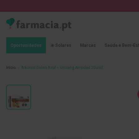
Oportunidades
☀️
Solares
Marcas
Saúde
Oportunidades
☀️ Solares
Marcas
Saúde e Bem-Es
e
Bem-
Estar
Início
Arkoreal Geleia Real + Ginseng Ampolas 20unid.
Higiene
Oral
Escovas
Saltar
Pastas
para
dentífricas
o
final
Escovilhões
da
e
Galeria
Raspadores
de
de
imagens