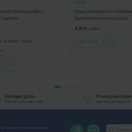
BAYER
nced Dophilus Equilíbrio
Bayer Redoxitos Extra Defesa
0 Cápsulas
Suplemento Imunitário 25un.
Preço
Preço
8,95 €
9,95 €
Especial
Normal
L 10/2026) - 22,25 €
ADICIONAR
ADICIONAR
À
6 €
LISTA
DE
DESEJOS
R
ADICIONAR
À
LISTA
DE
DESEJOS
Entregas grátis
Promoções Imper
Para encomendas > 40€
Nos seus produtos de 
Newsletter
Inscreva-
chamada para rede fixa nacional