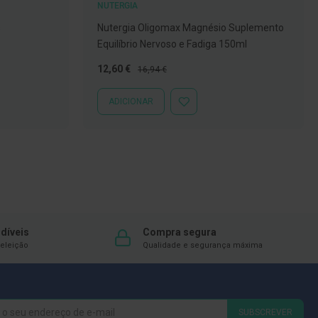
NUTERGIA
s
Nutergia Oligomax Magnésio Suplemento
Equilíbrio Nervoso e Fadiga 150ml
Preço
Preço
12,60 €
16,94 €
Especial
Normal
ADICIONAR
ADICIONAR
À
LISTA
DE
DESEJOS
díveis
Compra segura
eleição
Qualidade e segurança máxima
SUBSCREVER