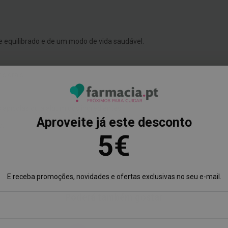
e equilibrado e de um modo de vida saudável.
s orais.
 apícolas ou a algum dos ingredientes.
Aproveite já este desconto
o.
5€
E receba promoções, novidades e ofertas exclusivas no seu e-mail.
Poderá também gostar