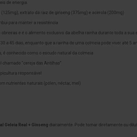
is de energia.
s (125mg), extrato da raiz de ginseng (375mg) e acerola (200mg)
ribui para manter a resistência
 obreiras e é o alimento exclusivo da abelha rainha durante toda a sua 
30 a 45 dias, enquanto que a rainha de uma colmeia pode viver até 5 a
as, é conhecido como o escudo natural da colmeia
l chamado “cereja das Antilhas”
picultura responsável
 nutrientes naturais (pólen, néctar, mel)
al Geleia Real + Ginseng
diariamente. Pode tomar diretamente ou dil