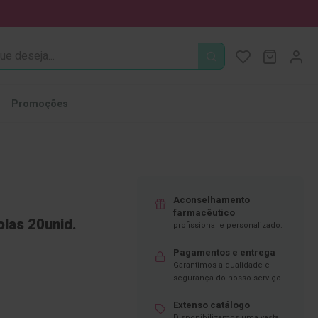
PROCURA
O Meu Ca
MODIFI
Promoções
Aconselhamento
farmacêutico
olas 20unid.
profissional e personalizado.
Pagamentos e entrega
Garantimos a qualidade e
segurança do nosso serviço
Extenso catálogo
Disponibilizamos uma vasta