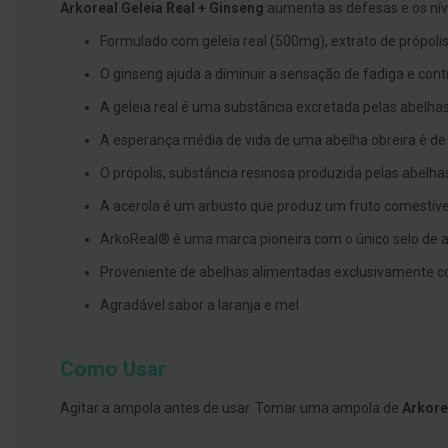
Arkoreal Geleia Real + Ginseng
aumenta as defesas e os níve
branqueamento
Formulado com geleia real (500mg), extrato de própoli
Covid-
O ginseng ajuda a diminuir a sensação de fadiga e cont
19
Máscaras
A geleia real é uma substância excretada pelas abelhas
e
A esperança média de vida de uma abelha obreira é de 
Viseiras
O própolis, substância resinosa produzida pelas abelh
Desinfetantes
A acerola é um arbusto que produz um fruto comestíve
Testes
ArkoReal® é uma marca pioneira com o único selo de a
Acessórios
Proveniente de abelhas alimentadas exclusivamente com
Luvas
Agradável sabor a laranja e mel
Podologia
Pés
e
Como Usar
pernas
cansadas
Agitar a ampola antes de usar. Tomar uma ampola de
Arkore
Palmilhas