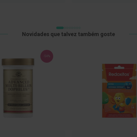
LISTA
LISTA
DE
DE
DESEJOS
DESEJOS
Novidades que talvez também goste
-54%