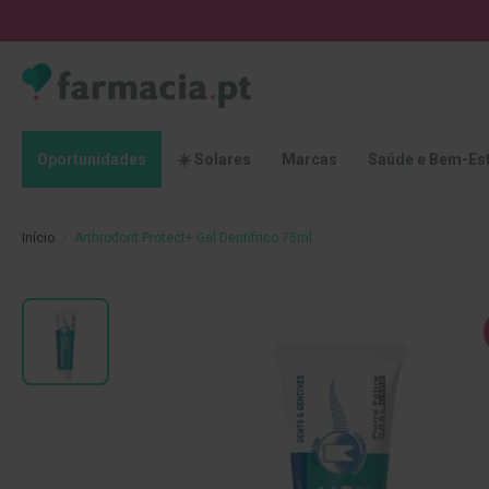
Oportunidades
☀️
Solares
Marcas
Saúde
Oportunidades
☀️ Solares
Marcas
Saúde e Bem-Es
e
Bem-
Estar
Início
Arthrodont Protect+ Gel Dentífrico 75ml
Higiene
Oral
Escovas
Saltar
Pastas
para
dentífricas
o
final
Escovilhões
da
e
Galeria
Raspadores
de
de
imagens