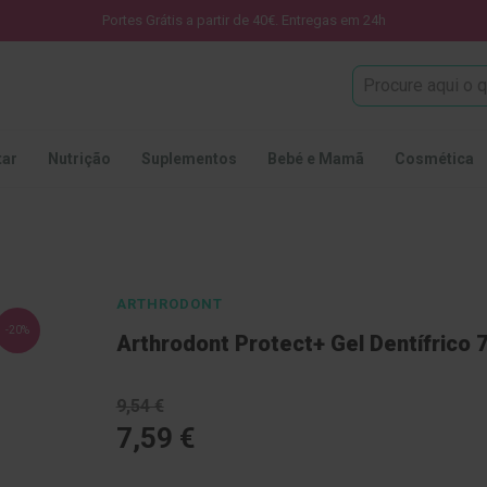
Portes Grátis a partir de 40€. Entregas em 24h
Procura
tar
Nutrição
Suplementos
Bebé e Mamã
Cosmética
ARTHRODONT
-20%
Arthrodont Protect+ Gel Dentífrico 
9,54 €
7,59 €