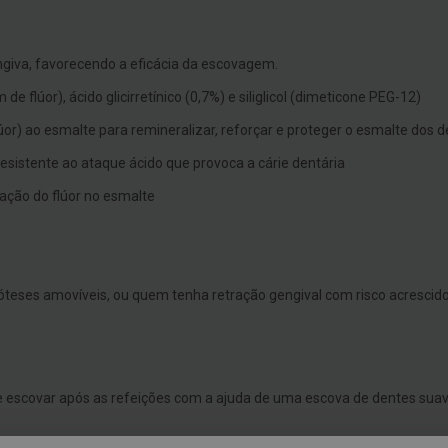
ngiva, favorecendo a eficácia da escovagem.
lúor), ácido glicirretínico (0,7%) e siliglicol (dimeticone PEG-12)
lúor) ao esmalte para remineralizar, reforçar e proteger o esmalte dos 
resistente ao ataque ácido que provoca a cárie dentária
ixação do flúor no esmalte
óteses amovíveis, ou quem tenha retração gengival com risco acrescido
 escovar após as refeições com a ajuda de uma escova de dentes suave