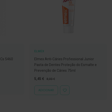
ELMEX
 Cs 5460
Elmex Anti-Cáries Professional Junior
Pasta de Dentes Proteção do Esmalte e
Prevenção de Cáries 75ml
Preço
Preço
5,45 €
8,00 €
Especial
Normal
ADICIONAR
ADICIONAR
À
LISTA
DE
DESEJOS