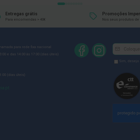
Entregas grátis
Promoções Imper
Para encomendas > 40€
Nos seus produtos de 
Newsletter
Inscreva-
chamada para rede fixa nacional
se
:00 e das 14:00 às 17:00 (dias úteis)
na
Newsletter
Sim, desejo
Newsletter:
GDPR
:00 (dias úteis)
Consent
ia.pt