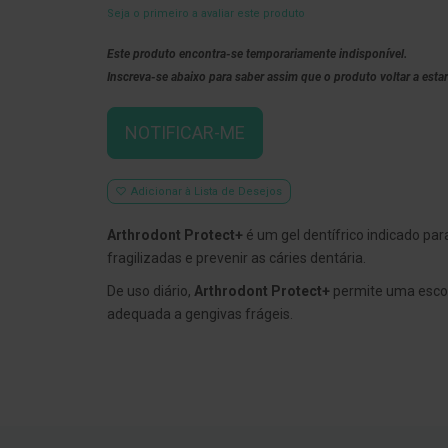
Seja o primeiro a avaliar este produto
Este produto encontra-se temporariamente indisponível.
Inscreva-se abaixo para saber assim que o produto voltar a estar
NOTIFICAR-ME
Adicionar à Lista de Desejos
Arthrodont Protect+
é um gel dentífrico indicado par
fragilizadas e prevenir as cáries dentária.
De uso diário,
Arthrodont Protect+
permite uma esco
adequada a gengivas frágeis.