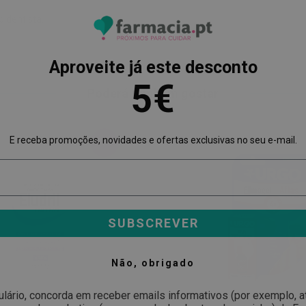
o dentista.
Aproveite já este desconto
5€
Poderá também gostar
E receba promoções, novidades e ofertas exclusivas no seu e-mail.
-23%
SUBSCREVER
Não, obrigado
ulário, concorda em receber emails informativos (por exemplo, 