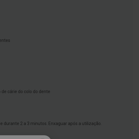
dentes
 de cárie do colo do dente
 durante 2 a 3 minutos. Enxaguar após a utilização.