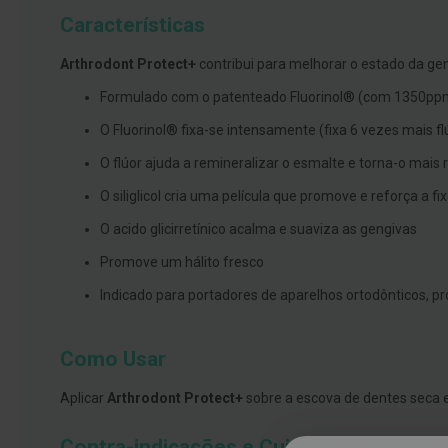
branqueamento
Características
Covid-
Arthrodont Protect+
contribui para melhorar o estado da ge
19
Formulado com o patenteado Fluorinol® (com 1350ppm de f
Máscaras
e
O Fluorinol® fixa-se intensamente (fixa 6 vezes mais f
Viseiras
O flúor ajuda a remineralizar o esmalte e torna-o mais 
Desinfetantes
O siliglicol cria uma película que promove e reforça a f
Testes
O acido glicirretínico acalma e suaviza as gengivas
Acessórios
Promove um hálito fresco
Luvas
Indicado para portadores de aparelhos ortodônticos, pr
Podologia
Pés
e
Como Usar
pernas
Aplicar
Arthrodont Protect+
sobre a escova de dentes seca e
cansadas
Palmilhas
Contra-indicações e Cuidados especiais