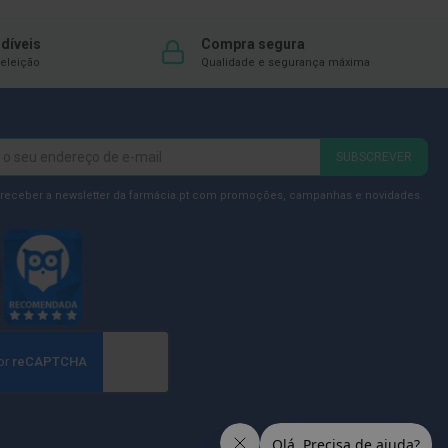
díveis
Compra segura
eleição
Qualidade e segurança máxima
SUBSCREVER
 receber a newsletter da farmácia.pt com promoções, campanhas e novidades.