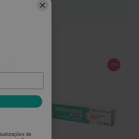
-19%
-20%
atualizações de