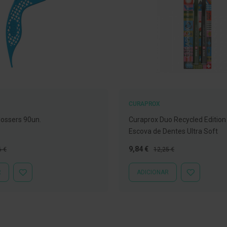
CURAPROX
ossers 90un.
Curaprox Duo Recycled Edition
Escova de Dentes Ultra Soft
o
Preço
Preço
9,84 €
6 €
12,25 €
al
Especial
Normal
R
ADICIONAR
ADICIONAR
ADICIONAR
À
À
LISTA
LISTA
DE
DE
DESEJOS
DESEJOS