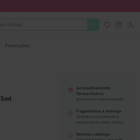
PROCURA
O Meu Ca
MODIFI
Promoções
Aconselhamento
farmacêutico
75ml
profissional e personalizado.
Pagamentos e entrega
Garantimos a qualidade e
segurança do nosso serviço
Extenso catálogo
Disponibilizamos uma vasta