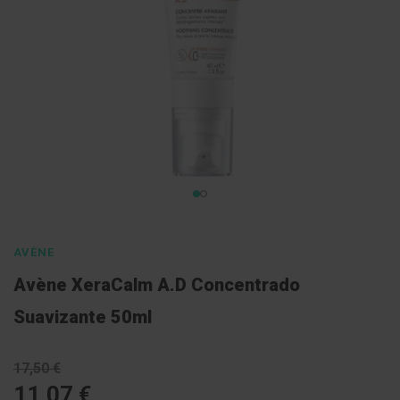
l
E
s
c
o
v
a
s
P
a
s
Saltar
t
a
para
s
o
d
AVÈNE
e
início
n
Avène XeraCalm A.D Concentrado
da
t
í
Galeria
Suavizante 50ml
f
de
r
i
imagens
c
17,50 €
a
11,07 €
s