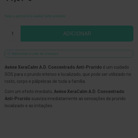
E
s
Seja o primeiro a avaliar este produto
c
o
v
Qtd
ADICIONAR
i
l
h
õ
e
Adicionar à Lista de Desejos
s
e
Avène XeraCalm A.D. Concentrado Anti-Prurido
é um cuidado
R
a
SOS para o prurido intenso e localizado, que pode ser utilizado no
s
rosto, corpo e pálpebras de toda a família.
p
a
Com um efeito imediato,
Avène XeraCalm A.D. Concentrado
d
o
Anti-Prurido
suaviza imediatamente as sensações de prurido
r
localizado e as irritações.
e
s
d
e
l
í
n