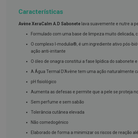
branqueamento
Características
Covid-
19
Avène XeraCalm A.D Sabonete
lava suavemente e nutre a pe
Máscaras
Formulado com uma base de limpeza muito delicada, c
e
O complexo I-modulia®, é um ingrediente ativo pós-biót
Viseiras
ação anti-irritante
Desinfetantes
O óleo de onagra constitui a fase lipídica do sabonete 
Testes
A Água Termal D'Avène tem uma ação naturalmente calm
Acessórios
pH fisiológico
Luvas
Aumenta as defesas e permite que a pele se proteja 
Podologia
Sem perfume e sem sabão
Pés
e
Tolerância cutânea elevada
pernas
Não comedogénico
cansadas
Elaborado de forma a minimizar os riscos de reação al
Palmilhas