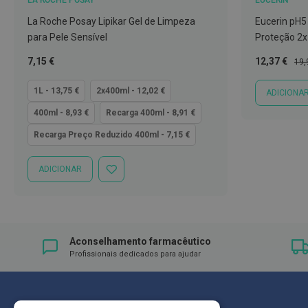
LA ROCHE POSAY
EUCERIN
Íntimos
La Roche Posay Lipikar Gel de Limpeza
Eucerin pH
Higiene
para Pele Sensível
Proteção 2
íntima
e
Tão
Preço
Pre
7,15 €
12,37 €
19,
Cuidados
baixo
Especial
Nor
quanto
1L - 13,75 €
2x400ml - 12,02 €
ADICIONA
Copos
menstruais,
400ml - 8,93 €
Recarga 400ml - 8,91 €
pensos
Recarga Preço Reduzido 400ml - 7,15 €
e
tampões
ADICIONAR
ADICIONAR
Incontinência
À
LISTA
Suplementos
DE
DESEJOS
Primeiros
Aconselhamento farmacêutico
Socorros
Profissionais dedicados para ajudar
Pensos
Compressas,
Ligaduras,