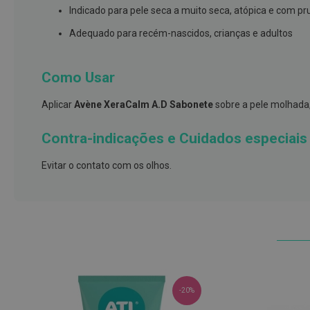
e
Indicado para pele seca a muito seca, atópica e com pr
proteções
Adequado para recém-nascidos, crianças e adultos
Meias
de
Como Usar
descanso
Gretas,
Aplicar
Avène XeraCalm A.D Sabonete
sobre a pele molhada
Calosidades
e
Contra-indicações e Cuidados especiais
Secura
Evitar o contato com os olhos.
Desodorizantes
e
Antitranspirantes
Antifúngicos
Cuidados
das
unhas
-20%
Utensílios