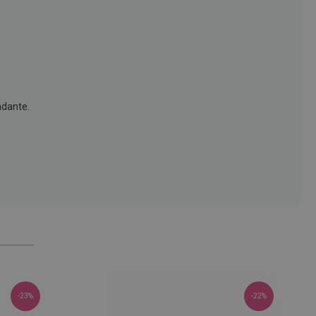
dante.
-23%
-22%