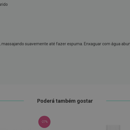
urido
, massajando suavemente até fazer espuma. Enxaguar com água abun
Poderá também gostar
-27%