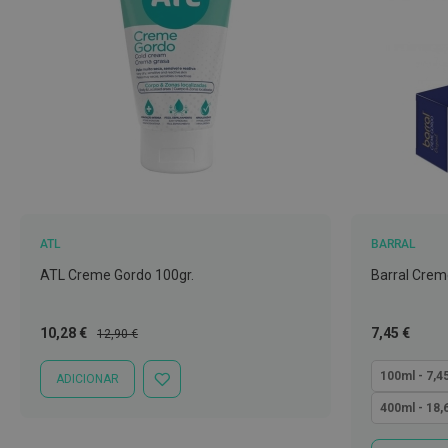
Nariz
e
Garganta
Sexualidade
Preservativos
Lubrificantes
Acessórios
Suplementos
ATL
BARRAL
alimentares
ATL Creme Gordo 100gr.
Barral Crem
Testes
de
gravidez
Preço
Preço
Tão
10,28 €
7,45 €
12,90 €
Especial
Normal
baixo
Testes
quanto
100ml - 7,4
ADICIONAR
de
ADICIONAR
À
ovulação
400ml - 18,
LISTA
DE
Diversos