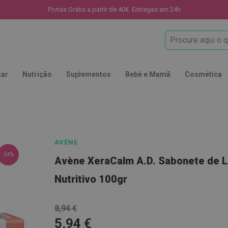
Portes Grátis a partir de 40€. Entregas em 24h
Procura
tar
Nutrição
Suplementos
Bebé e Mamã
Cosmética
AVÈNE
-34%
Avène XeraCalm A.D. Sabonete de 
Nutritivo 100gr
8,94 €
5,94 €