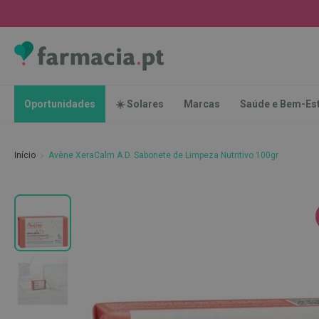
Oportunidades
☀️
Solares
Marcas
Saúde
Oportunidades
☀️ Solares
Marcas
Saúde e Bem-Es
e
Bem-
Estar
Início
Avène XeraCalm A.D. Sabonete de Limpeza Nutritivo 100gr
Higiene
Oral
Escovas
Saltar
Pastas
para
dentífricas
o
final
Escovilhões
da
e
Galeria
Raspadores
de
de
imagens