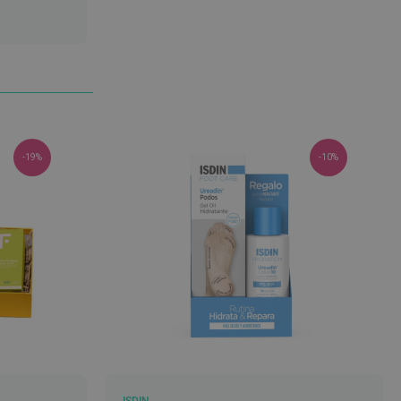
DESEJOS
-19%
-10%