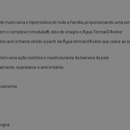
le muito seca e hiperreativa de toda a família, proporcionando uma se
om o complexo I-modulia®, óleo de onagra e Água Termal D'Avène
ico anti-irritante obtido a partir da Água termal d'Avène que reduz as
e tem uma ação nutritiva e reestruturante da barreira da pele
ante, suavizante e anti-irritante
novamente
érgica