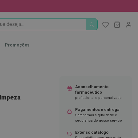
PROCURA
O Meu Ca
MODIFI
Promoções
Aconselhamento
farmacêutico
Limpeza
profissional e personalizado.
Pagamentos e entrega
Garantimos a qualidade e
segurança do nosso serviço
Extenso catálogo
Disponibilizamos uma vasta