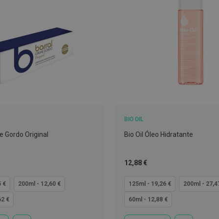
BIO OIL
e Gordo Original
Bio Oil Óleo Hidratante
Tão
12,88 €
baixo
quanto
5 €
200ml - 12,60 €
125ml - 19,26 €
200ml - 27,4
62 €
60ml - 12,88 €