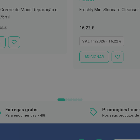
FRESHLY
5 Creme de Mãos Reparação e
Freshly Mini Skincare Cleanser 
x75ml
ço
Tão
16,22 €
98 €
mal
baixo
quanto
VAL 11/2026 - 16,22 €
R
ADICIONAR
À
LISTA
ADICIONAR
ADICIONAR
DE
À
DESEJOS
LISTA
DE
DESEJOS
Entregas grátis
Promoções Imper
Para encomendas > 40€
Nos seus produtos de 