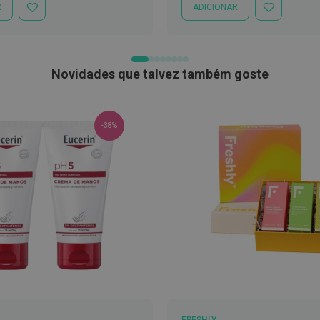
R
ADICIONAR
ADICIONAR
ADICIONAR
À
À
LISTA
LISTA
DE
DE
DESEJOS
DESEJOS
Novidades que talvez também goste
-38%