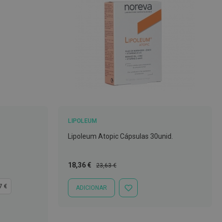
LIPOLEUM
Lipoleum Atopic Cápsulas 30unid.
Preço
Preço
18,36 €
23,63 €
Especial
Normal
7 €
ADICIONAR
ADICIONAR
À
LISTA
DE