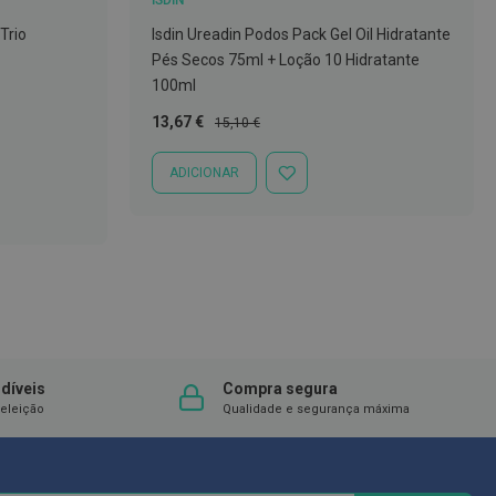
ISDIN
Trio
Isdin Ureadin Podos Pack Gel Oil Hidratante
Pés Secos 75ml + Loção 10 Hidratante
100ml
Preço
Preço
13,67 €
15,10 €
Especial
Normal
ADICIONAR
ADICIONAR
À
LISTA
DE
DESEJOS
díveis
Compra segura
eleição
Qualidade e segurança máxima