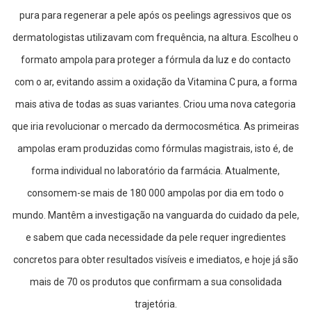
l
pura para regenerar a pele após os peelings agressivos que os
E
dermatologistas utilizavam com frequência, na altura. Escolheu o
s
c
formato ampola para proteger a fórmula da luz e do contacto
o
v
com o ar, evitando assim a oxidação da Vitamina C pura, a forma
a
s
mais ativa de todas as suas variantes. Criou uma nova categoria
que iria revolucionar o mercado da dermocosmética. As primeiras
P
a
ampolas eram produzidas como fórmulas magistrais, isto é, de
s
t
forma individual no laboratório da farmácia. Atualmente,
a
s
consomem-se mais de 180 000 ampolas por dia em todo o
d
e
mundo. Mantêm a investigação na vanguarda do cuidado da pele,
n
t
e sabem que cada necessidade da pele requer ingredientes
í
f
concretos para obter resultados visíveis e imediatos, e hoje já são
r
i
mais de 70 os produtos que confirmam a sua consolidada
c
a
trajetória.
s