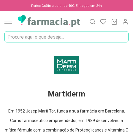
Oportunidades
Portes Grátis a partir de 40€. Entregas em 24h
Procura
O Meu C
MODIF
☀️
Solares
Marcas
Saúde
Martiderm
e
Bem-
Estar
H
i
Martiderm
g
i
e
n
Em 1952 Josep Martí Tor, funda a sua farmácia em Barcelona.
e
Como farmacêutico empreendedor, em 1989 desenvolveu a
O
r
mítica fórmula com a combinação de Proteoglicanos e Vitamina C
a