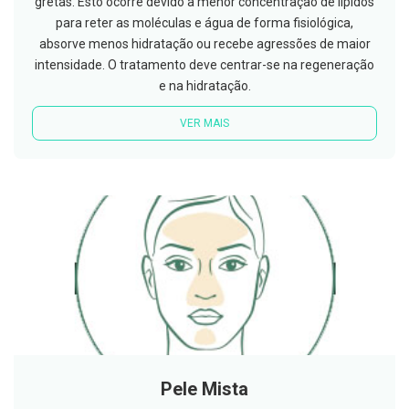
gretas. Esto ocorre devido à menor concentração de lípidos
s
d
para reter as moléculas e água de forma fisiológica,
e
absorve menos hidratação ou recebe agressões de maior
n
t
intensidade. O tratamento deve centrar-se na regeneração
á
e na hidratação.
r
i
o
VER MAIS
s
A
f
e
ç
õ
e
s
d
a
b
o
c
a
e
M
Pele Mista
a
u