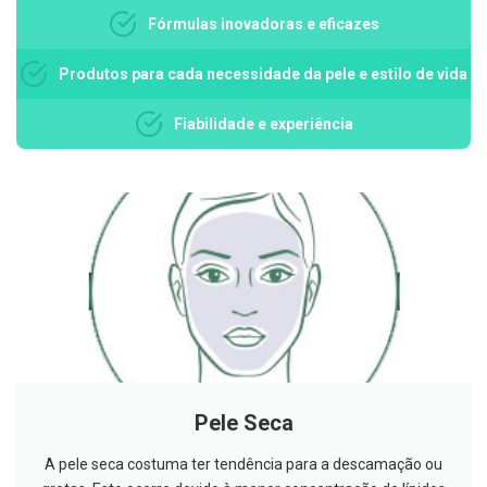
g
Fórmulas inovadoras e eficazes
u
a
Produtos para cada necessidade da pele e estilo de vida
C
o
l
Fiabilidade e experiência
u
t
ó
r
i
o
s
e
e
l
i
x
i
r
e
s
Pele Seca
F
i
A pele seca costuma ter tendência para a descamação ou
o