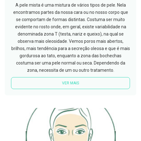
h
A pele mista é uma mistura de vários tipos de pele. Nela
á
l
encontramos partes da nossa cara ou no nosso corpo que
i
se comportam de formas distintas. Costuma ser muito
t
evidente no rosto onde, em geral, existe variabilidade na
o
denominada zona T (testa, nariz e queixo), na qual se
P
observa mais oleosidade. Vemos poros mais abertos,
r
brilhos, mais tendência para a secreção oleosa e que é mais
ó
t
gordurosa ao tato, enquanto a zona das bochechas
e
costuma ser uma pele normal ou seca. Dependendo da
s
e
zona, necessita de um ou outro tratamento.
s
d
VER MAIS
e
n
t
á
r
i
a
s
e
P
r
o