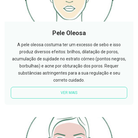
t
e
t
o
r
e
Pele Oleosa
s
K
A pele oleosa costuma ter um excesso de sebo e isso
i
produz diversos efeitos: brilhos, dilatação de poros,
t
s
acumulação de sujidade no estrato córneo (pontos negros,
d
borbulhas) e acne por obturação dos poros. Requer
e
substâncias astringentes para a sua regulação e seu
b
r
correto cuidado.
a
n
VER MAIS
q
u
e
a
m
e
n
t
o