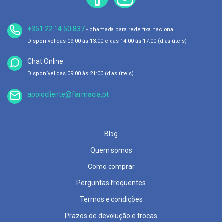
p
e
r
n
+351 22 14 50 837
- chamada para rede fixa nacional
a
s
Disponível das 09:00 às 13:00 e das 14:00 às 17:00 (dias úteis)
c
a
Chat Online
n
s
Disponível das 09:00 às 21:00 (dias úteis)
a
d
apoiocliente@farmacia.pt
a
s
P
a
Blog
l
m
Quem somos
i
l
Como comprar
h
a
Perguntas frequentes
s
e
Termos e condições
p
r
Prazos de devolução e trocas
o