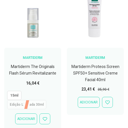
D
e
s
i
n
f
e
t
a
n
t
e
MARTIDERM
MARTIDERM
s
Martiderm The Originals
Martiderm Proteos Screen
T
Flash Sérum Revitalizante
SPF50+ Sensitive Creme
e
Facial 40ml
s
Tão
16,04 €
t
baixo
Preço
Preço
23,41 €
35,90 €
e
quanto
Especial
Normal
s
15ml
ADICIONAR
ADICIONAR
Edição Limitada 30ml
A
À
c
LISTA
e
DE
ADICIONAR
s
ADICIONAR
DESEJOS
s
À