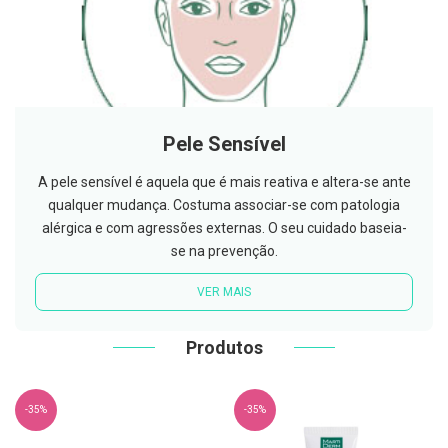
C
o
v
i
d
-
1
Pele Sensível
9
A pele sensível é aquela que é mais reativa e altera-se ante
M
á
qualquer mudança. Costuma associar-se com patologia
s
alérgica e com agressões externas. O seu cuidado baseia-
c
a
se na prevenção.
r
a
VER MAIS
s
e
V
i
Produtos
s
e
i
r
-35%
-35%
a
s