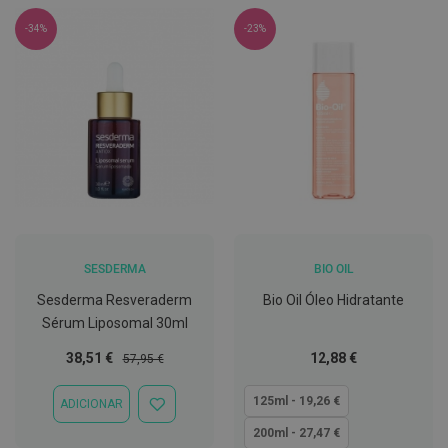
h
á
-34%
-23%
l
i
t
o
P
r
ó
t
e
s
e
s
d
e
SESDERMA
BIO OIL
n
t
Sesderma Resveraderm
Bio Oil Óleo Hidratante
á
Sérum Liposomal 30ml
r
i
Preço
Preço
Tão
38,51 €
12,88 €
57,95 €
a
Especial
Normal
baixo
s
e
quanto
125ml - 19,26 €
ADICIONAR
P
ADICIONAR
r
À
200ml - 27,47 €
o
LISTA