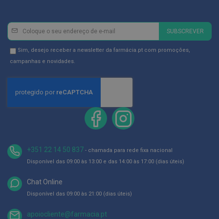
ó
r
i
o
Newsletter
Inscreva-
SUBSCREVER
s
se
na
Newsletter
L
Sim, desejo receber a newsletter da farmácia.pt com promoções,
u
Newsletter:
GDPR
campanhas e novidades.
v
Consent
a
s
P
o
d
o
l
o
+351 22 14 50 837
- chamada para rede fixa nacional
g
i
Disponível das 09:00 às 13:00 e das 14:00 às 17:00 (dias úteis)
a
Chat Online
P
Disponível das 09:00 às 21:00 (dias úteis)
é
s
e
apoiocliente@farmacia.pt