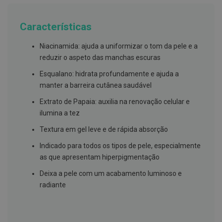
g
u
a
Características
C
Niacinamida: ajuda a uniformizar o tom da pele e a
o
l
reduzir o aspeto das manchas escuras
u
t
Esqualano: hidrata profundamente e ajuda a
ó
manter a barreira cutânea saudável
r
i
Extrato de Papaia: auxilia na renovação celular e
o
s
ilumina a tez
e
e
Textura em gel leve e de rápida absorção
l
i
Indicado para todos os tipos de pele, especialmente
x
as que apresentam hiperpigmentação
i
r
Deixa a pele com um acabamento luminoso e
e
s
radiante
F
i
o