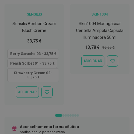
C
o
SENSILIS
SKIN1004
v
i
Sensilis Bonbon Cream
Skin1004 Madagascar
d
Blush Creme
Centella Ampola Cápsula
-
Iluminadora 50ml
1
Tão
33,75 €
9
baixo
Preço
Preço
13,78 €
16,99 €
quanto
Especial
Normal
Berry Ganache 03 - 33,75 €
M
á
ADICIONAR
ADICIONAR
Peach Sorbet 01 - 33,75 €
s
À
c
LISTA
Strawberry Cream 02 -
a
33,75 €
DE
r
DESEJOS
a
s
ADICIONAR
e
ADICIONAR
V
À
i
LISTA
s
DE
e
DESEJOS
i
r
a
Aconselhamento farmacêutico
s
profissional e personalizado.