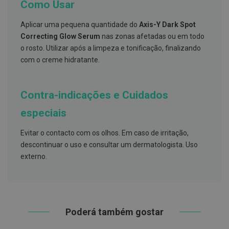
s
Como Usar
d
e
Aplicar uma pequena quantidade do
Axis-Y Dark Spot
n
t
Correcting Glow Serum
nas zonas afetadas ou em todo
á
o rosto.
Utilizar após a limpeza e tonificação, finalizando
r
i
com o creme hidratante.
o
s
Contra-indicações e Cuidados
A
f
e
especiais
ç
õ
Evitar o contacto com os olhos. Em caso de irritação,
e
s
descontinuar o uso e consultar um dermatologista. Uso
d
externo.
a
b
o
c
a
e
M
Poderá também gostar
a
u