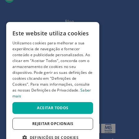
p
e
r
n
a
Blog
s
c
Quem somos
Este website utiliza cookies
a
n
Como comprar
Utilizamos cookies para melhorar a sua
s
experiência de navegação e fornecer
a
Perguntas frequentes
conteúdo e publicidade personalizados. Ao
d
a
clicar em "Aceitar Todos", concorda com o
Termos e condições
s
armazenamento de cookies no seu
dispositivo. Pode gerir as suas definições de
Prazos de devolução e trocas
P
cookies clicando em "Definições de
a
Definições de Privacidade
Cookies". Para mais informações, consulte
l
as nossas Definições de Privacidade.
Saber
m
i
mais
l
h
ACEITAR TODOS
a
s
e
REJEITAR OPCIONAIS
p
r
o
DEFINIÇÕES DE COOKIES