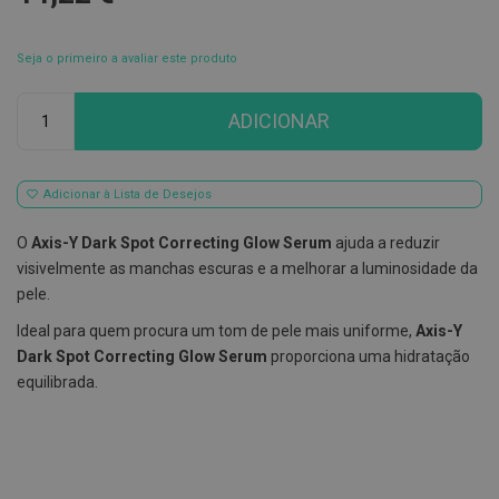
E
s
Seja o primeiro a avaliar este produto
c
o
v
Qtd
ADICIONAR
i
l
h
õ
e
Adicionar à Lista de Desejos
s
e
O
Axis-Y Dark Spot Correcting Glow Serum
ajuda a reduzir
R
a
visivelmente as manchas escuras e a melhorar a luminosidade da
s
pele.
p
a
Ideal para quem procura um tom de pele mais uniforme,
Axis-Y
d
o
Dark Spot Correcting Glow Serum
proporciona uma hidratação
r
equilibrada.
e
s
d
e
l
í
n