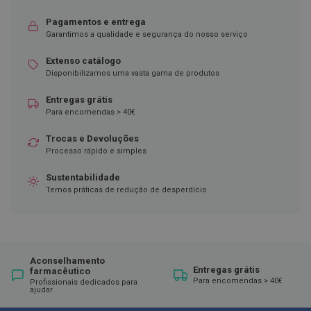
D
Pagamentos e entrega
e
Garantimos a qualidade e segurança do nosso serviço
s
i
Extenso catálogo
n
Disponibilizamos uma vasta gama de produtos
f
e
t
Entregas grátis
a
Para encomendas > 40€
n
t
Trocas e Devoluções
e
Processo rápido e simples
s
T
Sustentabilidade
e
Temos práticas de redução de desperdício
s
t
e
s
A
Aconselhamento
c
Entregas grátis
farmacêutico
e
Para encomendas > 40€
Profissionais dedicados para
ajudar
s
s