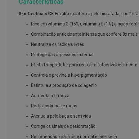
Características
branqueamento
SkinCeuticals CE Ferulic
mantém a pele hidratada, confortáv
Covid-
19
Rico em vitamina C (15%), vitamina E (1%) e ácido ferú
Máscaras
Combinação antioxidante intensa que confere 8x mais 
e
Neutraliza os radicais livres
Viseiras
Protege das agressões externas
Desinfetantes
Efeito fotoprotetor para reduzir o fotoenvelhecimento
Testes
Controla e previne a hiperpigmentação
Acessórios
Estimula a produção de colagénio
Luvas
Aumenta a firmeza
Podologia
Pés
Reduz as linhas e rugas
e
Atenua a pele baça e sem vida
pernas
cansadas
Corrige os sinais de desidratação
Palmilhas
Recomendado para pele normal e pele seca