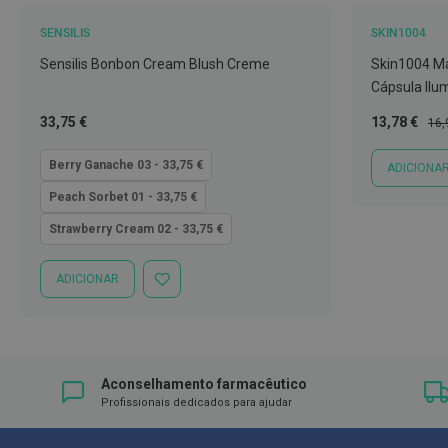
Íntimos
SENSILIS
SKIN1004
Higiene
íntima
Sensilis Bonbon Cream Blush Creme
Skin1004 M
e
Cápsula Ilu
Cuidados
Tão
Preço
Pre
33,75 €
13,78 €
16,
Copos
baixo
Especial
Nor
quanto
menstruais,
Berry Ganache 03 - 33,75 €
ADICIONA
pensos
Peach Sorbet 01 - 33,75 €
e
Strawberry Cream 02 - 33,75 €
tampões
Incontinência
ADICIONAR
ADICIONAR
Suplementos
À
LISTA
Primeiros
DE
DESEJOS
Socorros
Pensos
Aconselhamento farmacêutico
Profissionais dedicados para ajudar
Compressas,
Ligaduras,