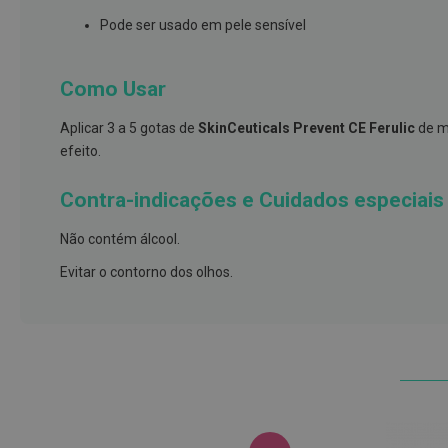
e
Pode ser usado em pele sensível
proteções
Meias
Como Usar
de
descanso
Aplicar 3 a 5 gotas de
SkinCeuticals Prevent CE Ferulic
de ma
Gretas,
efeito.
Calosidades
e
Contra-indicações e Cuidados especiais
Secura
Não contém álcool.
Desodorizantes
e
Evitar o contorno dos olhos.
Antitranspirantes
Antifúngicos
Cuidados
das
unhas
Utensílios