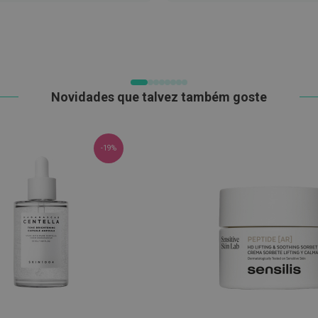
LISTA
LISTA
DE
DE
DESEJOS
DESEJOS
Novidades que talvez também goste
-19%