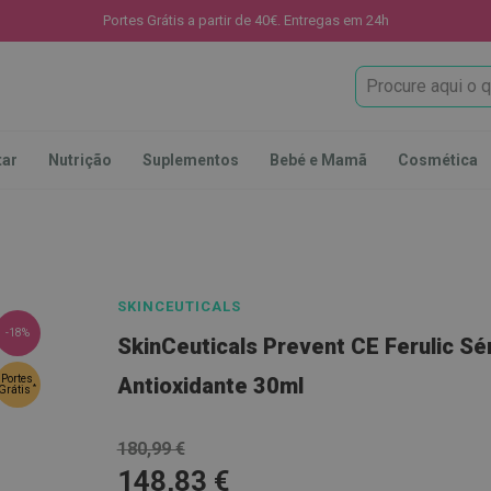
Portes Grátis a partir de 40€. Entregas em 24h
Procura
tar
Nutrição
Suplementos
Bebé e Mamã
Cosmética
SKINCEUTICALS
-18%
SkinCeuticals Prevent CE Ferulic S
Portes
Antioxidante 30ml
*
Grátis
180,99 €
148,83 €