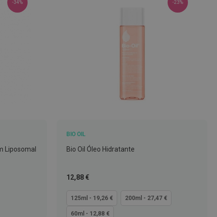
-34%
-23%
BIO OIL
m Liposomal
Bio Oil Óleo Hidratante
Tão
12,88 €
baixo
quanto
125ml - 19,26 €
200ml - 27,47 €
60ml - 12,88 €