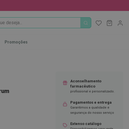
PROCURA
O Meu Ca
MODIFI
Promoções
Aconselhamento
farmacêutico
érum
profissional e personalizado.
Pagamentos e entrega
Garantimos a qualidade e
segurança do nosso serviço
Extenso catálogo
Disponibilizamos uma vasta