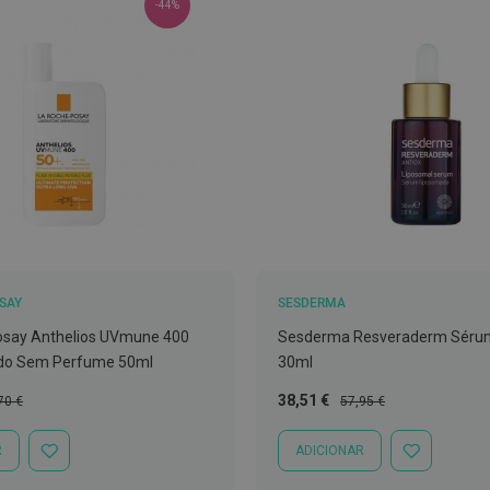
-44%
SAY
SESDERMA
osay Anthelios UVmune 400
Sesderma Resveraderm Séru
ido Sem Perfume 50ml
30ml
ço
Preço
Preço
38,51 €
70 €
57,95 €
mal
Especial
Normal
R
ADICIONAR
ADICIONAR
ADICIONAR
À
À