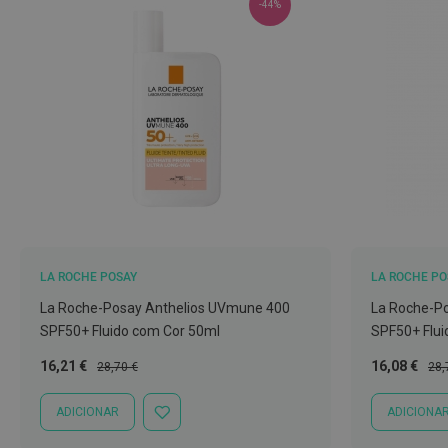
-44%
Nariz
e
Garganta
Sexualidade
Preservativos
Lubrificantes
Acessórios
Suplementos
alimentares
LA ROCHE POSAY
LA ROCHE PO
Testes
de
La Roche-Posay Anthelios UVmune 400
La Roche-P
gravidez
SPF50+ Fluido com Cor 50ml
SPF50+ Flu
Testes
Preço
Preço
Preço
Pre
16,21 €
16,08 €
28,70 €
28,
de
Especial
Normal
Especial
Nor
ovulação
ADICIONAR
ADICIONA
ADICIONAR
À
Diversos