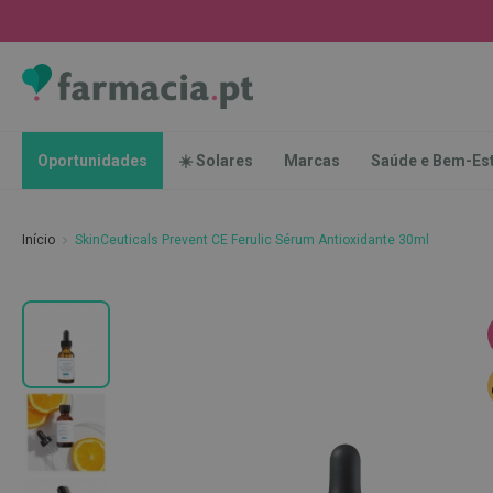
Oportunidades
☀️
Solares
Marcas
Saúde
Oportunidades
☀️ Solares
Marcas
Saúde e Bem-Es
e
Bem-
Estar
Início
SkinCeuticals Prevent CE Ferulic Sérum Antioxidante 30ml
Higiene
Oral
Escovas
Saltar
Pastas
para
dentífricas
o
final
Escovilhões
da
e
Galeria
Raspadores
de
de
imagens