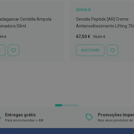
SENSILIS
adagascar Centella Ampola
Sensilis Peptide [AR] Creme
minadora 50ml
Antienvelhecimento Lifting 75
ço
Preço
Preço
67,50 €
99 €
75,01 €
mal
Especial
Normal
R
ADICIONAR
ADICIONAR
ADICIONAR
À
À
LISTA
LISTA
DE
DE
DESEJOS
DESEJOS
Entregas grátis
Promoções Imper
Para encomendas > 40€
Nos seus produtos de 