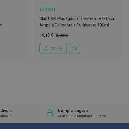
SKIN1004
Skin1004 Madagascar Centella Tea-Trica
ml
Ampola Calmante e Purificante 100ml
Preço
Preço
16,15 €
27,99 €
Especial
Normal
ADICIONAR
ADICIONAR
À
LISTA
DE
DESEJOS
díveis
Compra segura
eleição
Qualidade e segurança máxima