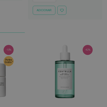
ADICIONAR
ADICIONAR
À
LISTA
DE
DESEJOS
-10%
-42%
Portes
*
Grátis