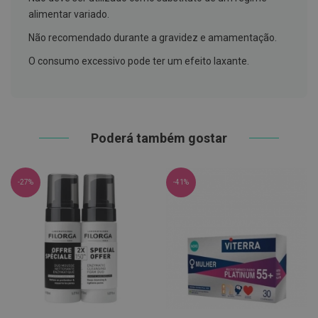
h
alimentar variado.
á
l
Não recomendado durante a gravidez e amamentação.
i
t
O consumo excessivo pode ter um efeito laxante.
o
P
r
ó
t
e
Poderá também gostar
s
e
s
d
-27%
-41%
e
n
t
á
r
i
a
s
e
P
r
o