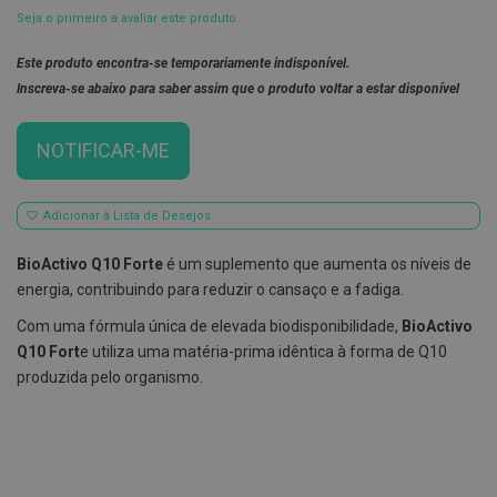
Seja o primeiro a avaliar este produto
E
s
Este produto encontra-se temporariamente indisponível.
c
o
Inscreva-se abaixo para saber assim que o produto voltar a estar disponível
v
i
l
NOTIFICAR-ME
h
õ
e
s
Adicionar à Lista de Desejos
e
R
a
BioActivo Q10 Forte
é um suplemento que aumenta os níveis de
s
energia, contribuindo para reduzir o cansaço e a fadiga.
p
a
Com uma fórmula única de elevada biodisponibilidade,
BioActivo
d
o
Q10 Fort
e utiliza uma matéria-prima idêntica à forma de Q10
r
produzida pelo organismo.
e
s
d
e
l
í
n