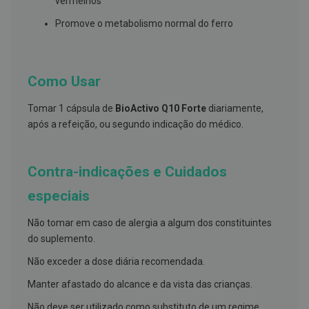
vermelhos
s
d
Promove o metabolismo normal do ferro
e
n
t
á
r
Como Usar
i
o
s
Tomar 1 cápsula de
BioActivo Q10 Forte
diariamente,
após a refeição, ou segundo indicação do médico.
A
f
e
ç
Contra-indicações e Cuidados
õ
e
s
especiais
d
a
Não tomar em caso de alergia a algum dos constituintes
b
o
do suplemento.
c
a
Não exceder a dose diária recomendada.
e
M
Manter afastado do alcance e da vista das crianças.
a
u
Não deve ser utilizado como substituto de um regime