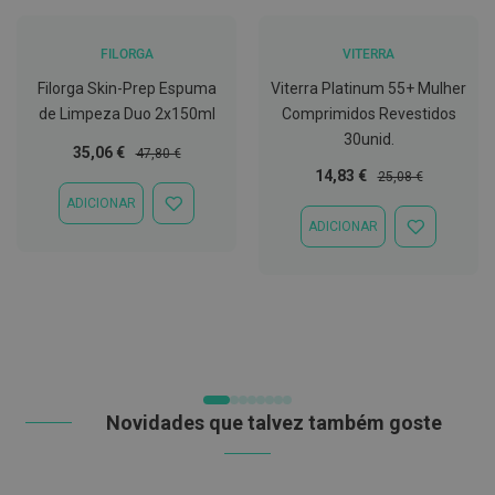
t
e
t
FILORGA
VITERRA
o
r
Filorga Skin-Prep Espuma
Viterra Platinum 55+ Mulher
e
de Limpeza Duo 2x150ml
Comprimidos Revestidos
s
30unid.
Preço
Preço
35,06 €
47,80 €
K
Especial
Normal
Preço
Preço
14,83 €
i
25,08 €
t
Especial
Normal
ADICIONAR
s
ADICIONAR
ADICIONAR
d
À
ADICIONAR
e
LISTA
À
b
DE
LISTA
r
DESEJOS
DE
a
DESEJOS
n
q
u
e
a
m
Novidades que talvez também goste
e
n
t
o