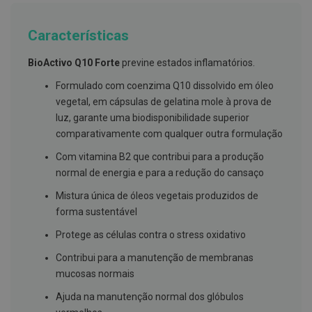
g
u
a
Características
C
BioActivo Q10 Forte
previne estados inflamatórios.
o
l
Formulado com coenzima Q10 dissolvido em óleo
u
t
vegetal, em cápsulas de gelatina mole à prova de
ó
luz, garante uma biodisponibilidade superior
r
i
comparativamente com qualquer outra formulação
o
s
Com vitamina B2 que contribui para a produção
e
normal de energia e para a redução do cansaço
e
l
Mistura única de óleos vegetais produzidos de
i
x
forma sustentável
i
r
Protege as células contra o stress oxidativo
e
s
Contribui para a manutenção de membranas
mucosas normais
F
i
Ajuda na manutenção normal dos glóbulos
o