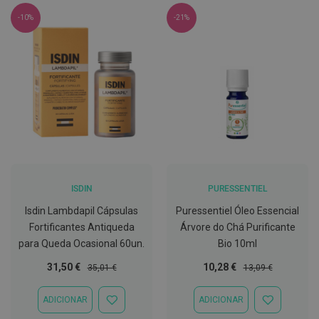
C
-10%
-21%
o
v
i
d
-
1
9
M
á
s
c
a
r
ISDIN
PURESSENTIEL
a
s
Isdin Lambdapil Cápsulas
Puressentiel Óleo Essencial
e
Fortificantes Antiqueda
Árvore do Chá Purificante
V
para Queda Ocasional 60un.
Bio 10ml
i
s
Preço
Preço
Preço
Preço
31,50 €
10,28 €
e
35,01 €
13,09 €
i
Especial
Normal
Especial
Normal
r
ADICIONAR
ADICIONAR
a
ADICIONAR
ADICIONAR
s
À
À