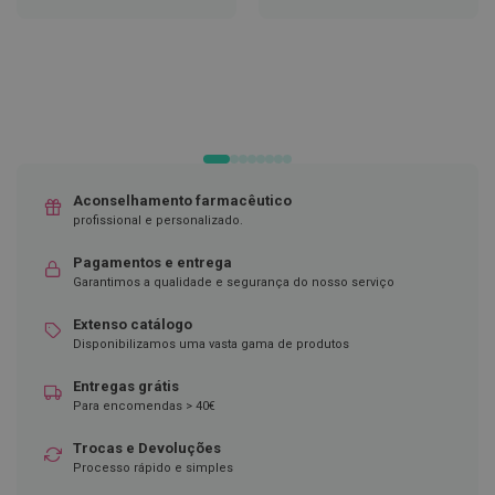
LISTA
LISTA
D
DE
DE
e
DESEJOS
DESEJOS
s
i
n
f
e
t
a
n
Aconselhamento farmacêutico
t
profissional e personalizado.
e
s
Pagamentos e entrega
T
Garantimos a qualidade e segurança do nosso serviço
e
s
Extenso catálogo
t
Disponibilizamos uma vasta gama de produtos
e
s
Entregas grátis
Para encomendas > 40€
A
c
e
Trocas e Devoluções
s
Processo rápido e simples
s