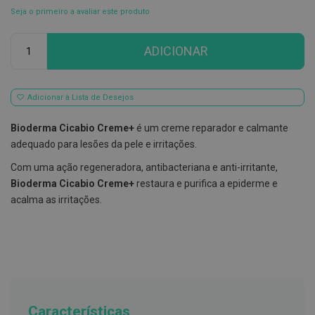
Seja o primeiro a avaliar este produto
E
s
Qtd
c
ADICIONAR
o
v
i
l
h
Adicionar à Lista de Desejos
õ
e
Bioderma Cicabio Creme+
é um creme reparador e calmante
s
e
adequado para lesões da pele e irritações.
R
a
Com uma ação regeneradora, antibacteriana e anti-irritante,
s
Bioderma Cicabio Creme+
restaura e purifica a epiderme e
p
a
acalma as irritações.
d
o
r
e
s
d
e
l
í
Características
n