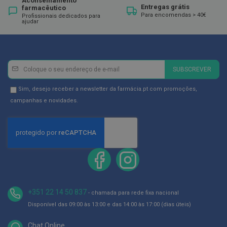
Aconselhamento
ó
Entregas grátis
farmacêutico
r
Para encomendas > 40€
Profissionais dedicados para
i
ajudar
o
s
L
u
Newsletter
Inscreva-
v
SUBSCREVER
se
a
s
na
Newsletter
Sim, desejo receber a newsletter da farmácia.pt com promoções,
Newsletter:
GDPR
campanhas e novidades.
P
Consent
o
d
o
l
o
g
i
a
+351 22 14 50 837
- chamada para rede fixa nacional
P
é
Disponível das 09:00 às 13:00 e das 14:00 às 17:00 (dias úteis)
s
e
Chat Online