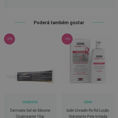
h
á
l
i
t
Poderá também gostar
o
P
r
-29%
-14%
ó
t
e
s
e
s
d
e
n
t
á
r
i
a
s
DERMATIX
ISDIN
e
P
Dermatix Gel de Silicone
Isdin Ureadin Rx Rd Loção
r
Cicatrizante 15gr
Hidratante Pele Irritada
o