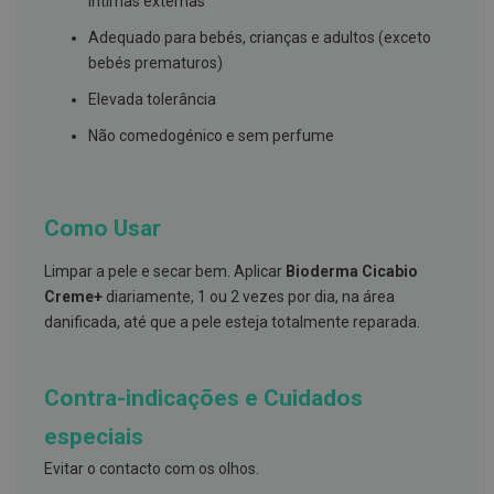
intimas externas
s
d
Adequado para bebés, crianças e adultos (exceto
e
n
bebés prematuros)
t
á
Elevada tolerância
r
i
Não comedogénico e sem perfume
o
s
A
f
Como Usar
e
ç
Limpar a pele e secar bem. Aplicar
Bioderma Cicabio
õ
e
Creme+
diariamente, 1 ou 2 vezes por dia, na área
s
danificada, até que a pele esteja totalmente reparada.
d
a
b
o
Contra-indicações e Cuidados
c
a
e
especiais
M
a
Evitar o contacto com os olhos.
u