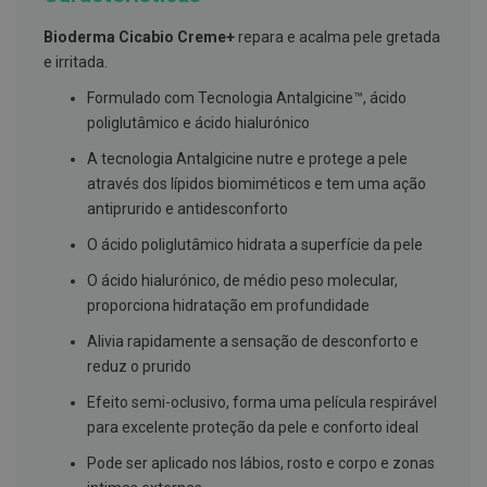
g
u
Bioderma Cicabio Creme+
repara e acalma pele gretada
a
e irritada.
C
Formulado com Tecnologia Antalgicine™, ácido
o
l
poliglutâmico e ácido hialurónico
u
t
A tecnologia Antalgicine nutre e protege a pele
ó
através dos lípidos biomiméticos e tem uma ação
r
i
antiprurido e antidesconforto
o
s
O ácido poliglutâmico hidrata a superfície da pele
e
e
O ácido hialurónico, de médio peso molecular,
l
proporciona hidratação em profundidade
i
x
Alivia rapidamente a sensação de desconforto e
i
r
reduz o prurido
e
s
Efeito semi-oclusivo, forma uma película respirável
para excelente proteção da pele e conforto ideal
F
i
Pode ser aplicado nos lábios, rosto e corpo e zonas
o