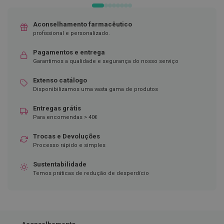
D
e
Aconselhamento farmacêutico
s
profissional e personalizado.
i
n
Pagamentos e entrega
f
e
Garantimos a qualidade e segurança do nosso serviço
t
a
Extenso catálogo
n
Disponibilizamos uma vasta gama de produtos
t
e
Entregas grátis
s
Para encomendas > 40€
T
e
Trocas e Devoluções
s
Processo rápido e simples
t
e
Sustentabilidade
s
Temos práticas de redução de desperdício
A
c
e
s
s