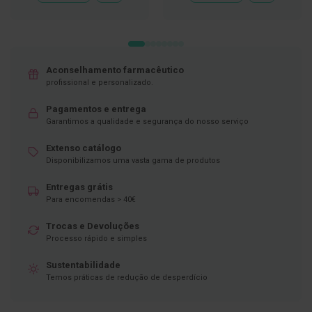
À
À
LISTA
LISTA
D
DE
DE
e
DESEJOS
DESEJOS
s
i
n
Aconselhamento farmacêutico
f
profissional e personalizado.
e
t
a
Pagamentos e entrega
n
Garantimos a qualidade e segurança do nosso serviço
t
e
Extenso catálogo
s
Disponibilizamos uma vasta gama de produtos
T
Entregas grátis
e
s
Para encomendas > 40€
t
e
Trocas e Devoluções
s
Processo rápido e simples
A
Sustentabilidade
c
Temos práticas de redução de desperdício
e
s
s