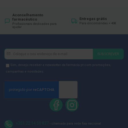
ó
r
i
o
Aconselhamento
Entregas grátis
s
farmacêutico
Para encomendas > 40€
Profissionais dedicados para
ajudar
L
u
v
a
s
Newsletter
Inscreva-
SUBSCREVER
se
P
o
na
Newsletter
Sim, desejo receber a newsletter da farmácia.pt com promoções,
d
Newsletter:
GDPR
campanhas e novidades.
o
Consent
l
o
g
i
a
P
é
s
+351 22 14 50 837
e
- chamada para rede fixa nacional