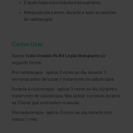
s
O ácido hialurónico hidrata intensamente
d
e
Adequado para antes, durante e após as sessões
n
de radioterapia
t
á
r
i
o
Como Usar
s
A
Aplicar
Isdin Ureadin Rx Rd Loção Hidratante
da
f
seguinte forma:
e
ç
Pré-radioterapia - aplicar 3 vezes ao dia, durante 3
õ
e
semanas antes de iniciar o tratamento de radioterapia.
s
d
Durante a radioterapia - aplicar 3 vezes ao dia, durante o
a
tratamento de radioterapia. Não aplicar o produto durante
b
o
as 2 horas que antecedem a sessão.
c
a
Pós-radioterapia - aplicar 2 vezes ao dia, durante pelo
e
menos 1 mês.
M
a
u