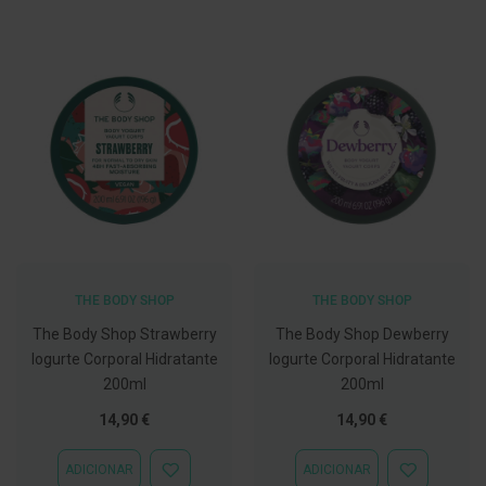
C
o
v
i
d
-
1
9
M
á
s
c
a
r
THE BODY SHOP
THE BODY SHOP
a
s
The Body Shop Strawberry
The Body Shop Dewberry
e
V
Iogurte Corporal Hidratante
Iogurte Corporal Hidratante
i
200ml
200ml
s
e
14,90 €
14,90 €
i
r
a
ADICIONAR
ADICIONAR
s
ADICIONAR
ADICIONAR