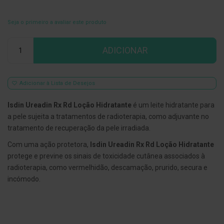
E
s
Seja o primeiro a avaliar este produto
c
o
Qtd
v
ADICIONAR
i
l
h
õ
Adicionar à Lista de Desejos
e
s
e
Isdin Ureadin Rx Rd Loção Hidratante
é um leite hidratante para
R
a pele sujeita a tratamentos de radioterapia, como adjuvante no
a
s
tratamento de recuperação da pele irradiada.
p
a
Com uma ação protetora,
Isdin Ureadin Rx Rd Loção Hidratante
d
protege e previne os sinais de toxicidade cutânea associados à
o
r
radioterapia, como vermelhidão, descamação, prurido, secura e
e
incómodo.
s
d
e
l
í
n