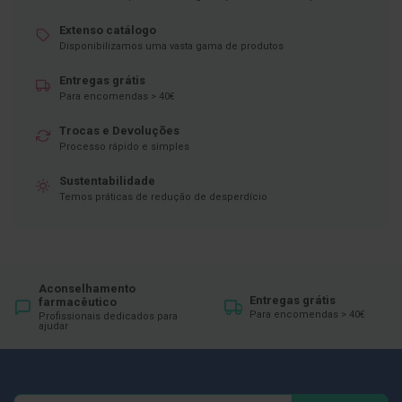
D
Extenso catálogo
e
Disponibilizamos uma vasta gama de produtos
s
i
Entregas grátis
n
f
Para encomendas > 40€
e
t
Trocas e Devoluções
a
Processo rápido e simples
n
t
Sustentabilidade
e
s
Temos práticas de redução de desperdício
T
e
s
t
e
Aconselhamento
Entregas grátis
s
farmacêutico
Para encomendas > 40€
Profissionais dedicados para
ajudar
A
c
e
s
s