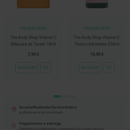
C
o
v
i
d
THE BODY SHOP
THE BODY SHOP
-
1
The Body Shop Vitamin C
The Body Shop Vitamin E
9
Máscara de Tecido 18ml
Tónico Hidratante 250ml
M
7,90 €
19,90 €
á
s
c
ADICIONAR
ADICIONAR
ADICIONAR
ADICIONAR
a
À
À
r
LISTA
LISTA
a
DE
DE
s
DESEJOS
DESEJOS
e
V
i
s
Aconselhamento farmacêutico
e
profissional e personalizado.
i
r
a
Pagamentos e entrega
s
Garantimos a qualidade e segurança do nosso serviço