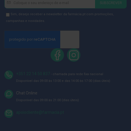
Newsletter
Inscreva-
ó
SUBSCREVER
r
se
i
na
Newsletter
Sim, desejo receber a newsletter da farmácia.pt com promoções,
o
s
Newsletter:
GDPR
campanhas e novidades.
Consent
L
u
v
a
s
P
o
d
+351 22 14 50 837
- chamada para rede fixa nacional
o
l
Disponível das 09:00 às 13:00 e das 14:00 às 17:00 (dias úteis)
o
g
Chat Online
i
Disponível das 09:00 às 21:00 (dias úteis)
a
apoiocliente@farmacia.pt
P
é
s
e