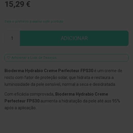
15,29 €
E
s
c
Seja o primeiro a avaliar este produto
o
v
i
Qtd
l
ADICIONAR
h
õ
e
s
Adicionar à Lista de Desejos
e
R
a
Bioderma Hydrabio Creme Perfecteur FPS30
é um creme de
s
rosto com fator de proteção solar, que hidrata e restaura a
p
a
luminosidade da pele sensível, normal a seca e desidratada.
d
o
Com eficácia comprovada,
Bioderma Hydrabio Creme
r
Perfecteur FPS30
aumenta a hidratação da pele até aos 95%
e
após a aplicação.
s
d
e
l
í
n