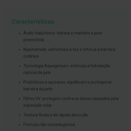
g
u
a
Características
C
o
l
Ácido hialurónico: hidrata e mantém a pele
u
preenchida
t
ó
Niacinamida: uniformiza a tez e reforça a barreira
r
i
cutânea
o
s
Tecnologia Aquagenium: estimula a hidratação
e
natural da pele
e
l
Prebióticos e açúcares: equilibram e protegema
i
x
barreira da pele
i
r
Filtros UV: protegem contra os danos causados pela
e
exposição solar
s
Textura fluida e de rápida absorção
F
i
Fórmula não comedogénica
o