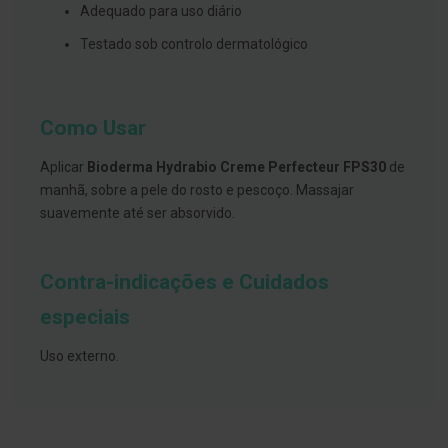
s
Adequado para uso diário
d
e
Testado sob controlo dermatológico
n
t
á
r
i
Como Usar
o
s
Aplicar
Bioderma Hydrabio Creme Perfecteur FPS30
de
A
manhã, sobre a pele do rosto e pescoço. Massajar
f
suavemente até ser absorvido.
e
ç
õ
e
Contra-indicações e Cuidados
s
d
a
especiais
b
o
Uso externo.
c
a
e
M
a
u