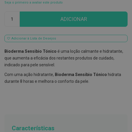
Seja o primeiro a avaliar este produto
E
s
Qtd
c
ADICIONAR
o
v
i
l
Adicionar à Lista de Desejos
h
õ
e
Bioderma Sensibio Tónico
é uma loção calmante e hidratante,
s
que aumenta a eficácia dos restantes produtos de cuidado,
e
R
indicado para pele sensível.
a
s
Com uma ação hidratante,
Bioderma Sensibio Tónico
hidrata
p
durante 8 horas e melhora o conforto da pele.
a
d
o
r
e
s
d
e
l
í
Características
n