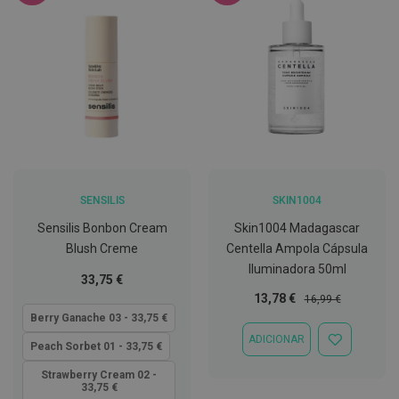
C
o
v
i
d
-
1
9
M
á
s
SENSILIS
SKIN1004
c
a
Sensilis Bonbon Cream
Skin1004 Madagascar
r
Blush Creme
Centella Ampola Cápsula
a
s
Iluminadora 50ml
e
Tão
33,75 €
V
baixo
Preço
Preço
13,78 €
16,99 €
i
quanto
Especial
Normal
Berry Ganache 03 - 33,75 €
s
e
ADICIONAR
ADICIONAR
Peach Sorbet 01 - 33,75 €
i
À
r
LISTA
Strawberry Cream 02 -
a
33,75 €
DE
s