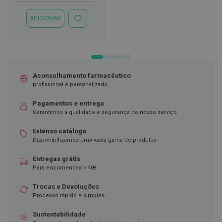
DESEJOS
D
ADICIONAR
e
ADICIONAR
s
À
i
LISTA
n
DE
f
DESEJOS
e
t
Aconselhamento farmacêutico
a
n
profissional e personalizado.
t
e
Pagamentos e entrega
s
Garantimos a qualidade e segurança do nosso serviço
T
Extenso catálogo
e
Disponibilizamos uma vasta gama de produtos
s
t
e
Entregas grátis
s
Para encomendas > 40€
A
Trocas e Devoluções
c
Processo rápido e simples
e
s
Sustentabilidade
s