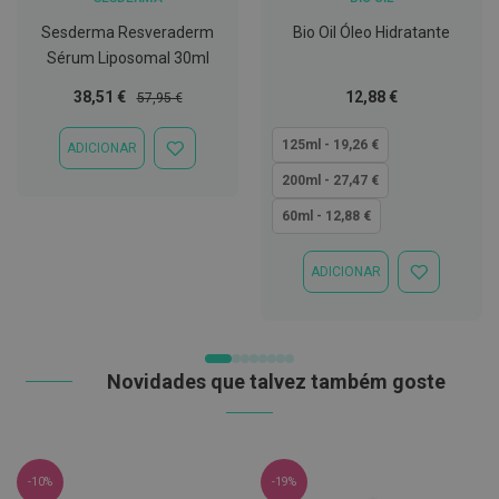
t
e
Sesderma Resveraderm
Bio Oil Óleo Hidratante
t
Sérum Liposomal 30ml
o
r
Preço
Preço
Tão
38,51 €
12,88 €
57,95 €
e
Especial
Normal
baixo
s
quanto
125ml - 19,26 €
ADICIONAR
ADICIONAR
K
À
i
200ml - 27,47 €
LISTA
t
DE
s
60ml - 12,88 €
DESEJOS
d
e
b
ADICIONAR
ADICIONAR
r
À
a
LISTA
n
DE
q
DESEJOS
u
e
Novidades que talvez também goste
a
m
e
n
t
o
-10%
-19%