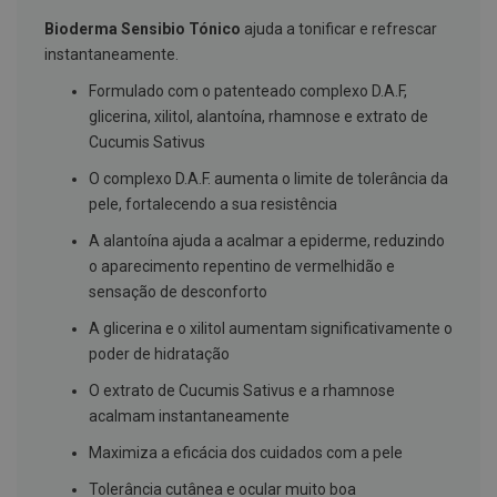
g
Bioderma Sensibio Tónico
ajuda a tonificar e refrescar
u
a
instantaneamente.
C
Formulado com o patenteado complexo D.A.F,
o
glicerina, xilitol, alantoína, rhamnose e extrato de
l
u
Cucumis Sativus
t
ó
O complexo D.A.F. aumenta o limite de tolerância da
r
pele, fortalecendo a sua resistência
i
o
A alantoína ajuda a acalmar a epiderme, reduzindo
s
e
o aparecimento repentino de vermelhidão e
e
sensação de desconforto
l
i
A glicerina e o xilitol aumentam significativamente o
x
i
poder de hidratação
r
e
O extrato de Cucumis Sativus e a rhamnose
s
acalmam instantaneamente
F
Maximiza a eficácia dos cuidados com a pele
i
o
Tolerância cutânea e ocular muito boa