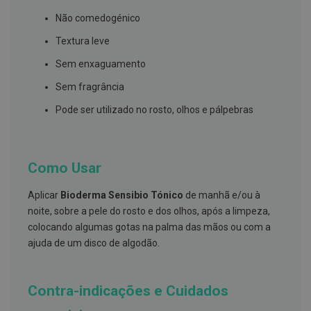
s
d
Não comedogénico
e
n
Textura leve
t
á
Sem enxaguamento
r
i
Sem fragrância
o
s
Pode ser utilizado no rosto, olhos e pálpebras
A
f
e
ç
Como Usar
õ
e
s
Aplicar
Bioderma Sensibio Tónico
de manhã e/ou à
d
noite, sobre a pele do rosto e dos olhos, após a limpeza,
a
b
colocando algumas gotas na palma das mãos ou com a
o
ajuda de um disco de algodão.
c
a
e
M
Contra-indicações e Cuidados
a
u