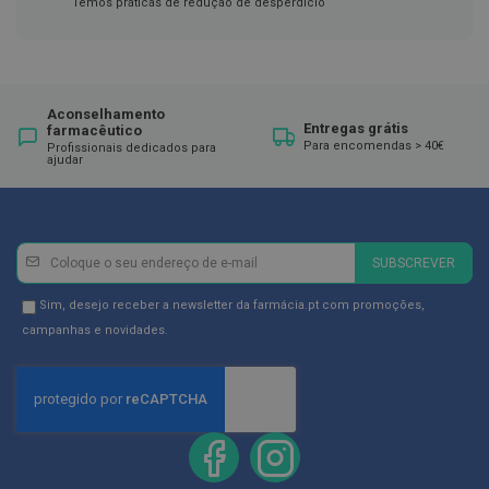
ó
Temos práticas de redução de desperdício
r
i
o
s
L
Aconselhamento
Entregas grátis
u
farmacêutico
Para encomendas > 40€
v
Profissionais dedicados para
ajudar
a
s
P
o
Newsletter
Inscreva-
d
SUBSCREVER
se
o
l
na
Newsletter
Sim, desejo receber a newsletter da farmácia.pt com promoções,
o
Newsletter:
GDPR
campanhas e novidades.
g
Consent
i
a
P
é
s
e