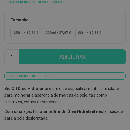
Seja o primeiro a avaliar este produto
E
s
c
Tamanho
o
v
i
125ml - 19,26 €
200ml - 27,47 €
60ml - 12,88 €
l
h
õ
e
Qtd
s
ADICIONAR
e
R
a
s
Adicionar à Lista de Desejos
p
a
d
Bio Oil Óleo Hidratante
é um óleo especificamente formulado
o
para melhorar a aparência de marcas da pele, tais como
r
e
cicatrizes, estrias e manchas.
s
d
Com uma ação hidratante,
Bio Oil Óleo Hidratante
está indicado
e
para a pele desidratada.
l
í
n