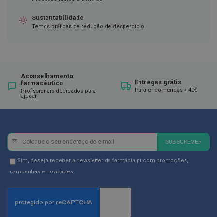
ó
r
i
Sustentabilidade
o
Temos práticas de redução de desperdício
s
L
u
v
a
Aconselhamento
s
Entregas grátis
farmacêutico
Para encomendas > 40€
Profissionais dedicados para
ajudar
P
o
d
o
l
Newsletter
Inscreva-
SUBSCREVER
o
se
g
na
i
Newsletter
Sim, desejo receber a newsletter da farmácia.pt com promoções,
a
Newsletter:
GDPR
campanhas e novidades.
Consent
P
é
s
e