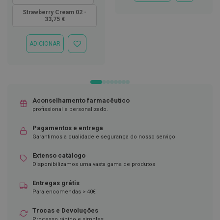
À
LISTA
Strawberry Cream 02 -
D
33,75 €
DE
e
DESEJOS
s
i
ADICIONAR
n
ADICIONAR
f
À
e
LISTA
t
DE
a
DESEJOS
n
t
e
Aconselhamento farmacêutico
s
profissional e personalizado.
T
Pagamentos e entrega
e
Garantimos a qualidade e segurança do nosso serviço
s
t
Extenso catálogo
e
s
Disponibilizamos uma vasta gama de produtos
A
Entregas grátis
c
Para encomendas > 40€
e
s
Trocas e Devoluções
s
Processo rápido e simples