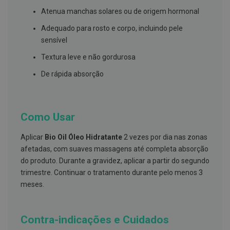
s
d
Atenua manchas solares ou de origem hormonal
e
n
Adequado para rosto e corpo, incluindo pele
t
sensível
á
r
Textura leve e não gordurosa
i
o
De rápida absorção
s
A
f
e
Como Usar
ç
õ
e
Aplicar
Bio Oil Óleo Hidratante
2 vezes por dia nas zonas
s
afetadas, com suaves massagens até completa absorção
d
a
do produto. Durante a gravidez, aplicar a partir do segundo
b
trimestre. Continuar o tratamento durante pelo menos 3
o
c
meses.
a
e
M
a
Contra-indicações e Cuidados
u