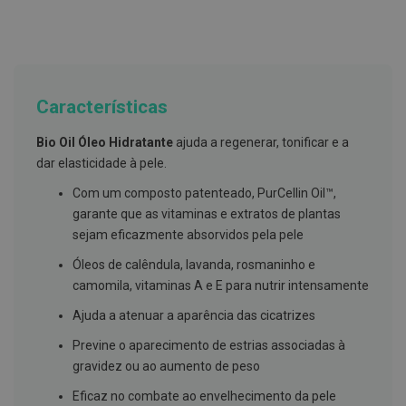
g
u
a
C
o
l
Características
u
t
Bio Oil Óleo Hidratante
ajuda a regenerar, tonificar e a
ó
r
dar elasticidade à pele.
i
o
Com um composto patenteado, PurCellin Oil™,
s
garante que as vitaminas e extratos de plantas
e
e
sejam eficazmente absorvidos pela pele
l
i
Óleos de calêndula, lavanda, rosmaninho e
x
camomila, vitaminas A e E para nutrir intensamente
i
r
Ajuda a atenuar a aparência das cicatrizes
e
s
Previne o aparecimento de estrias associadas à
F
gravidez ou ao aumento de peso
i
o
Eficaz no combate ao envelhecimento da pele