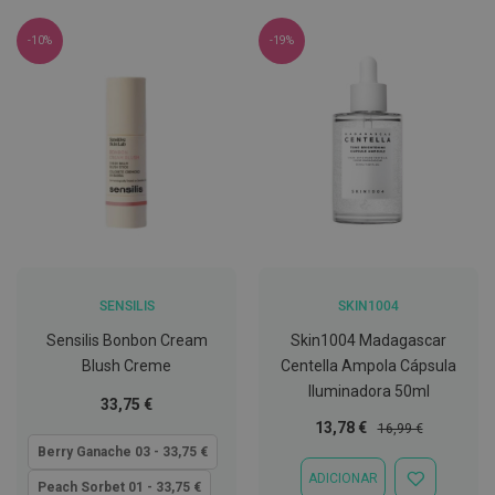
C
o
-10%
-19%
v
i
d
-
1
9
M
á
s
c
a
r
SENSILIS
SKIN1004
a
s
Sensilis Bonbon Cream
Skin1004 Madagascar
e
V
Blush Creme
Centella Ampola Cápsula
i
Iluminadora 50ml
s
Tão
33,75 €
e
baixo
Preço
Preço
13,78 €
16,99 €
i
quanto
Especial
Normal
r
Berry Ganache 03 - 33,75 €
a
ADICIONAR
s
ADICIONAR
Peach Sorbet 01 - 33,75 €