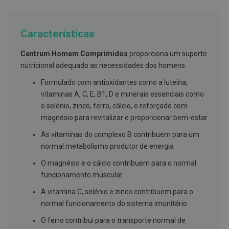
g
u
a
Características
C
o
Centrum Homem Comprimidos
proporciona um suporte
l
u
nutricional adequado as necessidades dos homens.
t
ó
Formulado com antioxidantes como a luteína,
r
vitaminas A, C, E, B1, D e minerais essenciais como
i
o
o selénio, zinco, ferro, cálcio, e reforçado com
s
magnésio para revitalizar e proporcionar bem-estar
e
e
As vitaminas do complexo B contribuem para um
l
normal metabolismo produtor de energia
i
x
i
O magnésio e o cálcio contribuem para o normal
r
funcionamento muscular
e
s
A vitamina C, selénio e zinco contribuem para o
normal funcionamento do sistema imunitário
F
i
O ferro contribui para o transporte normal de
o