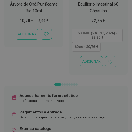
Árvore do Chá Purificante
Equilíbrio Intestinal 60
D
Bio 10ml
Cápsulas
e
s
Preço
Preço
Tão
10,28 €
22,25 €
13,09 €
i
Especial
Normal
baixo
n
f
quanto
60unid. (VAL 10/2026) -
ADICIONAR
e
ADICIONAR
22,25 €
t
À
a
LISTA
60un - 30,76 €
n
DE
t
DESEJOS
e
ADICIONAR
ADICIONAR
s
À
LISTA
T
DE
e
DESEJOS
s
t
e
Aconselhamento farmacêutico
s
profissional e personalizado.
A
Pagamentos e entrega
c
Garantimos a qualidade e segurança do nosso serviço
e
s
s
Extenso catálogo