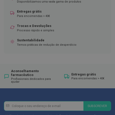
ó
Disponibilizamos uma vasta gama de produtos
r
i
Entregas grátis
o
Para encomendas > 40€
s
Trocas e Devoluções
L
u
Processo rápido e simples
v
a
Sustentabilidade
s
Temos práticas de redução de desperdício
P
o
d
o
l
Aconselhamento
Entregas grátis
farmacêutico
o
Para encomendas > 40€
Profissionais dedicados para
g
ajudar
i
a
P
é
Newsletter
Inscreva-
SUBSCREVER
s
se
e