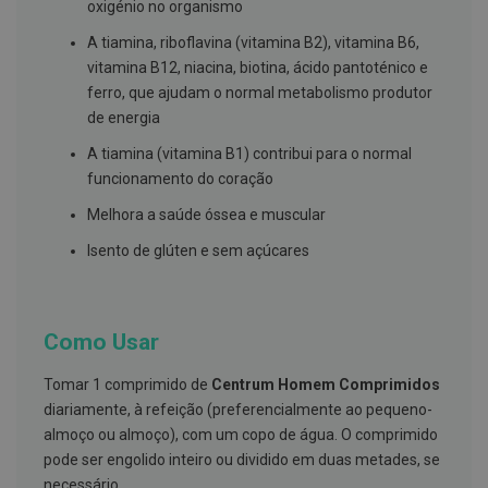
s
oxigénio no organismo
d
e
A tiamina, riboflavina (vitamina B2), vitamina B6,
n
vitamina B12, niacina, biotina, ácido pantoténico e
t
á
ferro, que ajudam o normal metabolismo produtor
r
de energia
i
o
A tiamina (vitamina B1) contribui para o normal
s
funcionamento do coração
A
Melhora a saúde óssea e muscular
f
e
Isento de glúten e sem açúcares
ç
õ
e
s
d
Como Usar
a
b
o
Tomar 1 comprimido de
Centrum Homem Comprimidos
c
a
diariamente, à refeição (preferencialmente ao pequeno-
e
almoço ou almoço), com um copo de água. O comprimido
M
pode ser engolido inteiro ou dividido em duas metades, se
a
u
necessário.