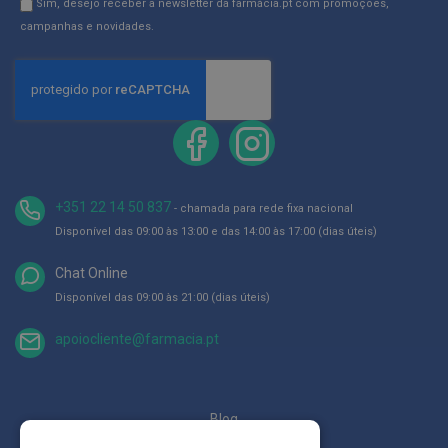
p
na
Newsletter
Sim, desejo receber a newsletter da farmácia.pt com promoções,
e
Newsletter:
GDPR
campanhas e novidades.
r
n
Consent
a
s
c
a
n
s
a
d
a
+351 22 14 50 837
s
- chamada para rede fixa nacional
Disponível das 09:00 às 13:00 e das 14:00 às 17:00 (dias úteis)
P
a
Chat Online
l
m
Disponível das 09:00 às 21:00 (dias úteis)
i
l
apoiocliente@farmacia.pt
h
a
s
e
p
Blog
r
o