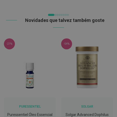
DESEJOS
DESEJOS
C
o
v
i
Novidades que talvez também goste
d
-
1
9
-21%
-54%
M
á
s
c
a
r
a
s
e
V
i
s
e
i
r
PURESSENTIEL
SOLGAR
a
Puressentiel Óleo Essencial
Solgar Advanced Dophilus
s