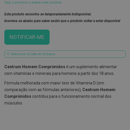
Seja o primeiro a avaliar este produto
E
s
Este produto encontra-se temporariamente indisponível.
c
Inscreva-se abaixo para saber assim que o produto voltar a estar disponível
o
v
i
l
NOTIFICAR-ME
h
õ
e
s
Adicionar à Lista de Desejos
e
R
Centrum Homem Comprimidos
é um suplemento alimentar
a
s
com vitaminas e minerais para homens a partir dos 18 anos.
p
a
Fórmula melhorada com maior teor de Vitamina D (em
d
comparação com as fórmulas anteriores),
Centrum Homem
o
r
Comprimidos
contribui para o funcionamento normal dos
e
músculos.
s
d
e
l
í
n