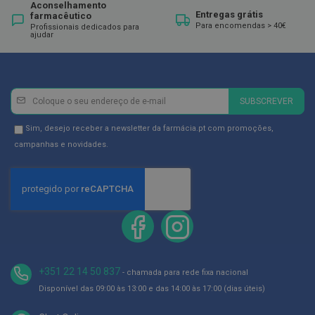
p
Aconselhamento
e
Entregas grátis
farmacêutico
r
Para encomendas > 40€
Profissionais dedicados para
n
ajudar
a
s
c
a
n
Newsletter
Inscreva-
SUBSCREVER
s
se
a
d
na
Newsletter
Sim, desejo receber a newsletter da farmácia.pt com promoções,
a
Newsletter:
GDPR
campanhas e novidades.
s
Consent
P
a
l
m
i
l
h
a
s
+351 22 14 50 837
- chamada para rede fixa nacional
e
p
Disponível das 09:00 às 13:00 e das 14:00 às 17:00 (dias úteis)
r
o