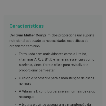
g
u
a
C
o
Características
l
u
t
Centrum Mulher Comprimidos
proporciona um suporte
ó
nutricional adequado as necessidades específicas do
r
i
organismo feminino.
o
s
Formulado com antioxidantes como a luteína,
e
vitaminas A, C, E, B1, D e minerais essenciais como
e
l
o selénio, zinco, ferro e cálcio para revitalizar e
i
proporcionar bem-estar
x
i
O cálcio é necessário para a manutenção de ossos
r
e
normais
s
A Vitamina D contribui para níveis normais de cálcio
F
no sangue
i
o
A biotina e o zinco asseguram a manutenção da