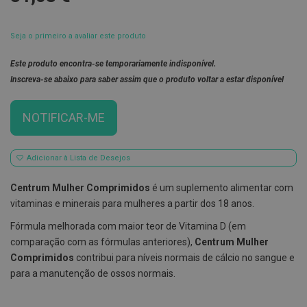
E
s
Seja o primeiro a avaliar este produto
c
o
v
Este produto encontra-se temporariamente indisponível.
i
Inscreva-se abaixo para saber assim que o produto voltar a estar disponível
l
h
õ
NOTIFICAR-ME
e
s
e
R
Adicionar à Lista de Desejos
a
s
p
Centrum Mulher Comprimidos
é um suplemento alimentar com
a
vitaminas e minerais para mulheres a partir dos 18 anos.
d
o
Fórmula melhorada com maior teor de Vitamina D (em
r
e
comparação com as fórmulas anteriores),
Centrum Mulher
s
Comprimidos
contribui para níveis normais de cálcio no sangue e
d
e
para a manutenção de ossos normais.
l
í
n