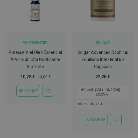
D
e
s
i
n
f
e
t
PURESSENTIEL
SOLGAR
a
Puressentiel Óleo Essencial
Solgar Advanced Dophilus
n
t
Árvore do Chá Purificante
Equilíbrio Intestinal 60
e
Bio 10ml
Cápsulas
s
Preço
Preço
Tão
10,28 €
22,25 €
13,09 €
T
Especial
Normal
baixo
e
s
quanto
60unid. (VAL 10/2026) -
ADICIONAR
ADICIONAR
t
22,25 €
À
e
LISTA
s
60un - 30,76 €
DE
DESEJOS
A
c
ADICIONAR
ADICIONAR
e
À
s
LISTA
s
DE