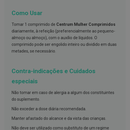
h
á
l
Como Usar
i
t
Tomar 1 comprimido de
Centrum Mulher Comprimidos
o
diariamente, à refeição (preferencialmente ao pequeno-
P
almoço ou almoço), com o auxílio de líquidos. O
r
comprimido pode ser engolido inteiro ou dividido em duas
ó
t
metades, se necessário.
e
s
e
s
Contra-indicações e Cuidados
d
e
especiais
n
t
á
Não tomar em caso de alergia a algum dos constituintes
r
do suplemento.
i
a
Não exceder a dose diária recomendada.
s
e
Manter afastado do alcance e da vista das crianças.
Aproveite já este desconto
P
5€
r
Não deve ser utilizado como substituto de um regime
o