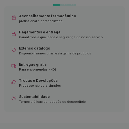
ó
DESEJOS
r
i
o
Aconselhamento farmacêutico
s
profissional e personalizado.
L
Pagamentos e entrega
u
Garantimos a qualidade e segurança do nosso serviço
v
a
s
Extenso catálogo
Disponibilizamos uma vasta gama de produtos
P
o
Entregas grátis
d
Para encomendas > 40€
o
l
Trocas e Devoluções
o
Processo rápido e simples
g
i
Sustentabilidade
a
Temos práticas de redução de desperdício
P
é
s
e