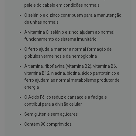
s
pele e do cabelo em condições normais
d
e
O selénio e o zinco contribuem para a manutenção
n
t
de unhas normais
á
r
A vitamina C, selénio e zinco ajudam ao normal
i
funcionamento do sistema imunitário
o
s
O ferro ajuda a manter a normal formação de
A
glóbulos vermelhos e da hemoglobina
f
e
A tiamina, riboflavina (vitamina B2), vitamina B6,
ç
vitamina B12, niacina, biotina, ácido pantoténico e
õ
e
ferro ajudam ao normal metabolismo produtor de
s
energia
d
a
O Ácido Fólico reduz o cansaço e a fadiga e
b
o
contribui para a divisão celular
c
a
Sem glúten e sem açúcares
e
M
Contém 90 comprimidos
a
u