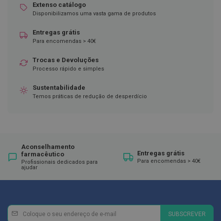
ó
Extenso catálogo
r
Disponibilizamos uma vasta gama de produtos
i
o
Entregas grátis
s
Para encomendas > 40€
L
u
Trocas e Devoluções
v
Processo rápido e simples
a
s
Sustentabilidade
Temos práticas de redução de desperdício
P
o
d
o
l
o
Aconselhamento
Entregas grátis
g
farmacêutico
Para encomendas > 40€
Profissionais dedicados para
i
ajudar
a
P
é
s
Newsletter
Inscreva-
e
SUBSCREVER
se