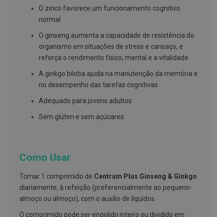
s
O zinco favorece um funcionamento cognitivo
d
e
normal
n
t
O ginseng aumenta a capacidade de resistência do
á
organismo em situações de stress e cansaço, e
r
i
reforça o rendimento físico, mental e a vitalidade
o
s
A ginkgo biloba ajuda na manutenção da memória e
no desempenho das tarefas cognitivas
A
f
Adequado para jovens adultos
e
ç
Sem glúten e sem açúcares
õ
e
s
d
a
Como Usar
b
o
c
Tomar 1 comprimido de
Centrum Plus Ginseng & Ginkgo
a
diariamente, à refeição (preferencialmente ao pequeno-
e
M
almoço ou almoço), com o auxílio de líquidos.
a
u
O comprimido pode ser engolido inteiro ou dividido em