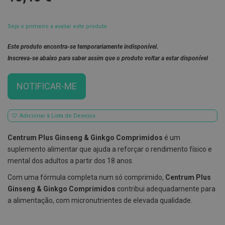
E
s
Seja o primeiro a avaliar este produto
c
o
v
Este produto encontra-se temporariamente indisponível.
i
Inscreva-se abaixo para saber assim que o produto voltar a estar disponível
l
h
õ
NOTIFICAR-ME
e
s
e
R
Adicionar à Lista de Desejos
a
s
p
Centrum Plus Ginseng & Ginkgo Comprimidos
é um
a
suplemento alimentar que ajuda a reforçar o rendimento físico e
d
o
mental dos adultos a partir dos 18 anos.
r
e
Com uma fórmula completa num só comprimido,
Centrum Plus
s
Ginseng & Ginkgo Comprimidos
contribui adequadamente para
d
e
a alimentação, com micronutrientes de elevada qualidade.
l
í
n