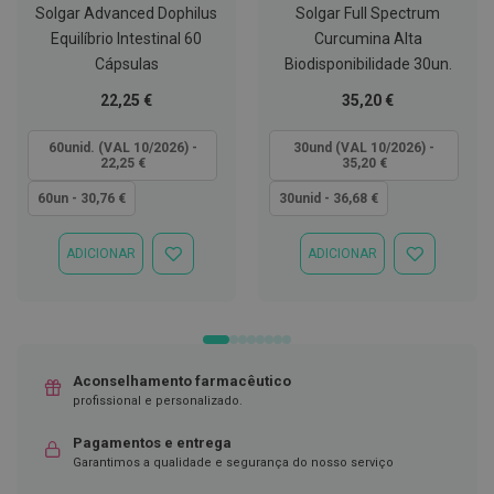
Solgar Advanced Dophilus
Solgar Full Spectrum
D
Equilíbrio Intestinal 60
Curcumina Alta
e
Cápsulas
Biodisponibilidade 30un.
s
i
Tão
Tão
22,25 €
35,20 €
n
f
baixo
baixo
e
quanto
quanto
60unid. (VAL 10/2026) -
30und (VAL 10/2026) -
t
22,25 €
35,20 €
a
n
60un - 30,76 €
30unid - 36,68 €
t
e
s
ADICIONAR
ADICIONAR
ADICIONAR
ADICIONAR
À
À
T
LISTA
LISTA
e
DE
DE
s
DESEJOS
DESEJOS
t
e
s
Aconselhamento farmacêutico
profissional e personalizado.
A
c
Pagamentos e entrega
e
s
Garantimos a qualidade e segurança do nosso serviço
s