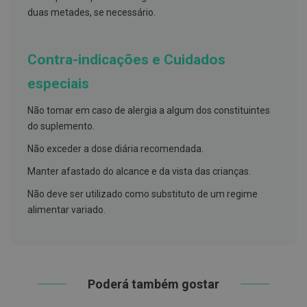
h
duas metades, se necessário.
á
l
i
t
Contra-indicações e Cuidados
o
especiais
P
r
ó
Não tomar em caso de alergia a algum dos constituintes
t
do suplemento.
e
s
Não exceder a dose diária recomendada.
e
s
Manter afastado do alcance e da vista das crianças.
d
e
n
Não deve ser utilizado como substituto de um regime
t
alimentar variado.
á
r
i
a
s
e
P
Poderá também gostar
r
o