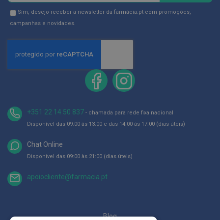
p
e
na
Newsletter
Sim, desejo receber a newsletter da farmácia.pt com promoções,
r
Newsletter:
GDPR
campanhas e novidades.
n
a
Consent
s
c
a
n
s
a
d
a
s
+351 22 14 50 837
- chamada para rede fixa nacional
P
Disponível das 09:00 às 13:00 e das 14:00 às 17:00 (dias úteis)
a
l
m
Chat Online
i
Disponível das 09:00 às 21:00 (dias úteis)
l
h
a
apoiocliente@farmacia.pt
s
e
p
r
o
Blog