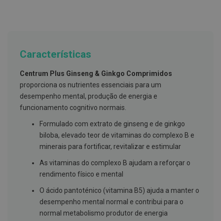
g
u
a
C
o
Características
l
u
t
Centrum Plus Ginseng & Ginkgo Comprimidos
ó
proporciona os nutrientes essenciais para um
r
i
desempenho mental, produção de energia e
o
funcionamento cognitivo normais.
s
e
Formulado com extrato de ginseng e de ginkgo
e
l
biloba, elevado teor de vitaminas do complexo B e
i
minerais para fortificar, revitalizar e estimular
x
i
As vitaminas do complexo B ajudam a reforçar o
r
e
rendimento físico e mental
s
O ácido pantoténico (vitamina B5) ajuda a manter o
F
desempenho mental normal e contribui para o
i
normal metabolismo produtor de energia
o