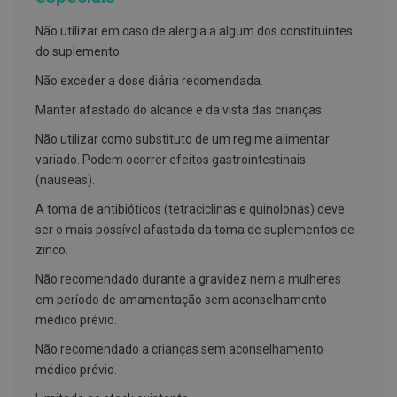
h
á
Não utilizar em caso de alergia a algum dos constituintes
l
i
do suplemento.
t
o
Não exceder a dose diária recomendada.
P
Manter afastado do alcance e da vista das crianças.
r
ó
Não utilizar como substituto de um regime alimentar
t
variado. Podem ocorrer efeitos gastrointestinais
e
s
(náuseas).
e
s
A toma de antibióticos (tetraciclinas e quinolonas) deve
d
ser o mais possível afastada da toma de suplementos de
e
zinco.
n
t
á
Não recomendado durante a gravidez nem a mulheres
r
em período de amamentação sem aconselhamento
i
médico prévio.
a
s
Não recomendado a crianças sem aconselhamento
e
P
médico prévio.
r
o