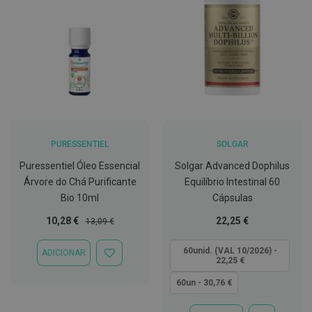
ó
r
i
o
s
L
u
v
a
s
P
PURESSENTIEL
SOLGAR
o
Puressentiel Óleo Essencial
Solgar Advanced Dophilus
d
o
Árvore do Chá Purificante
Equilíbrio Intestinal 60
l
Bio 10ml
Cápsulas
o
g
Preço
Preço
Tão
10,28 €
22,25 €
13,09 €
i
Especial
Normal
baixo
a
quanto
60unid. (VAL 10/2026) -
ADICIONAR
ADICIONAR
22,25 €
P
À
é
LISTA
60un - 30,76 €
s
DE
e
DESEJOS