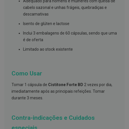
s
Adequado para homens e mulheres com queda de
d
cabelo sazonal e unhas frágeis, quebradiças e
e
descamativas
n
t
Isento de glúten e lactose
á
r
i
Inclui 3 embalagens de 60 cápsulas, sendo que uma
o
é de oferta
s
Limitado ao stock existente
A
f
e
ç
õ
Como Usar
e
s
Tomar 1 cápsula de
Cistitone Forte BD
2 vezes por dia,
d
a
imediatamente após as principais refeições. Tomar
b
durante 3 meses.
o
c
a
e
Contra-indicações e Cuidados
M
a
u
especiais