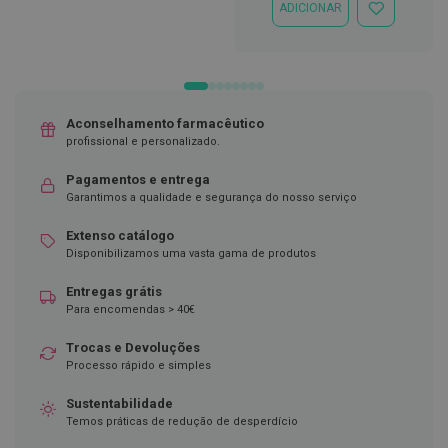
p
ADICIONAR
ADICIONAR
e
À
r
LISTA
n
DE
a
DESEJOS
s
c
a
Aconselhamento farmacêutico
n
profissional e personalizado.
s
a
d
Pagamentos e entrega
a
Garantimos a qualidade e segurança do nosso serviço
s
Extenso catálogo
P
Disponibilizamos uma vasta gama de produtos
a
l
Entregas grátis
m
i
Para encomendas > 40€
l
h
Trocas e Devoluções
a
Processo rápido e simples
s
e
Sustentabilidade
p
r
Temos práticas de redução de desperdício
o