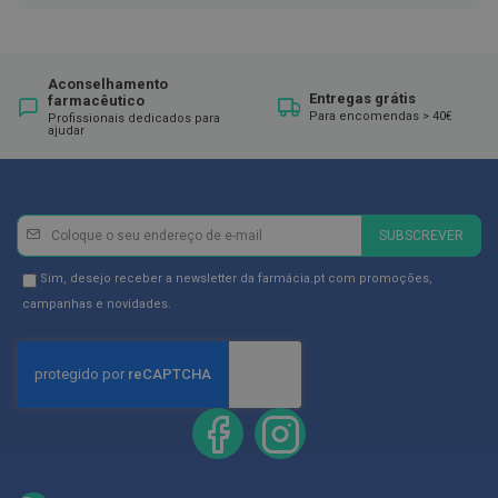
t
e
ç
õ
e
Aconselhamento
s
Entregas grátis
farmacêutico
Para encomendas > 40€
Profissionais dedicados para
ajudar
M
e
i
a
s
d
Newsletter
Inscreva-
SUBSCREVER
e
se
d
na
e
Newsletter
Sim, desejo receber a newsletter da farmácia.pt com promoções,
s
Newsletter:
GDPR
campanhas e novidades.
c
Consent
a
n
s
o
G
r
e
t
a