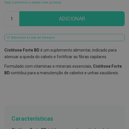
Seja o primeiro a avaliar este produto
E
s
Qtd
c
ADICIONAR
o
v
i
l
Adicionar à Lista de Desejos
h
õ
e
Cistitone Forte BD
é um suplemento alimentar, indicado para
s
atenuar a queda do cabelo e fortificar as fibras capilares.
e
R
Formulado com vitaminas e minerais essenciais,
Cistitone Forte
a
s
BD
contribui para a manutenção de cabelos e unhas saudáveis.
p
a
d
o
r
e
s
d
e
Características
l
í
n