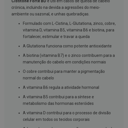
Cistitone Forte BD
é útil em casos de queda de cabelo
g
crónica, incluindo na devida a agressões do meio-
u
a
ambiente ou sazonal, e unhas quebradiças.
C
Formulado com L-Cistina, L-Glutationa, zinco, cobre,
o
vitamina D, vitamina B5, vitamina B6 e biotina, para
l
u
fortalecer, estimular e travar a queda
t
ó
A Glutationa funciona como potente antioxidante
r
i
A biotina (vitamina B7) e o zinco contribuem para a
o
manutenção do cabelo em condições normais
s
e
O cobre contribui para manter a pigmentação
e
l
normal do cabelo
i
x
A vitamina B6 regula a atividade hormonal
i
r
A vitamina B5 contribui para a síntese e
e
metabolismo das hormonas esteróides
s
A vitamina D contribui para o processo de divisão
F
celular em todos os tecidos corporais
i
o