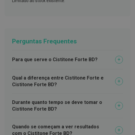
Limitado ao stock existente.
t
e
t
o
r
e
s
Perguntas Frequentes
K
i
t
s
Para que serve o Cistitone Forte BD?
d
e
b
r
Qual a diferença entre Cistitone Forte e
a
Cistitone Forte BD?
n
q
u
e
Durante quanto tempo se deve tomar o
a
Cistitone Forte BD?
m
e
n
t
Quando se começam a ver resultados
o
com o Cistitone Forte BD?