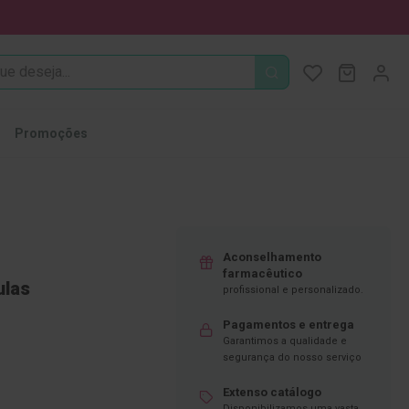
PROCURA
O Meu Ca
MODIFI
Promoções
Aconselhamento
farmacêutico
ulas
profissional e personalizado.
Pagamentos e entrega
Garantimos a qualidade e
segurança do nosso serviço
Extenso catálogo
Disponibilizamos uma vasta