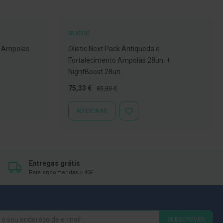
OLISTIC
a Ampolas
Olistic Next Pack Antiqueda e
Fortalecimento Ampolas 28un. +
NightBoost 28un.
Preço
Preço
75,33 €
85,30 €
Especial
Normal
ADICIONAR
ADICIONAR
À
LISTA
DE
DESEJOS
Entregas grátis
Para encomendas > 40€
SUBSCREVER