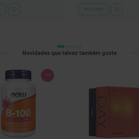
mal
Especial
Normal
R
ADICIONAR
ADICIONAR
ADICIONAR
À
À
LISTA
LISTA
DE
DE
DESEJOS
DESEJOS
Novidades que talvez também goste
-27%