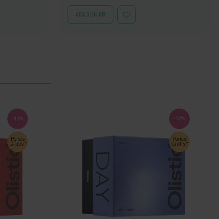
Especial
Normal
ADICIONAR
ADICIONAR
À
LISTA
DE
DESEJOS
-11%
-12%
Portes
Portes
*
*
Grátis
Grátis