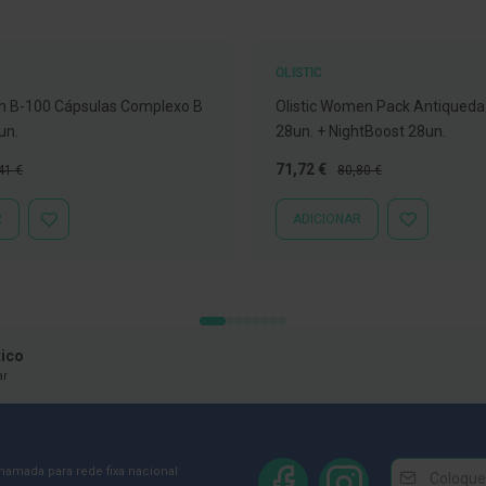
OLISTIC
n B-100 Cápsulas Complexo B
Olistic Women Pack Antiqued
un.
28un. + NightBoost 28un.
ço
Preço
Preço
71,72 €
41 €
80,80 €
mal
Especial
Normal
R
ADICIONAR
ADICIONAR
ADICIONAR
À
À
LISTA
LISTA
DE
DE
DESEJOS
DESEJOS
ico
ar
Newsletter
Inscreva-
chamada para rede fixa nacional