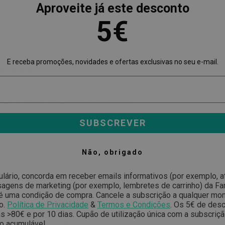
Aproveite já este desconto
5€
E receba promoções, novidades e ofertas exclusivas no seu e-mail.
eador Duo?
çar a tomar as cápsulas Oenobiol?
SUBSCREVER
Não, obrigado
ulário, concorda em receber emails informativos (por exemplo, 
gens de marketing (por exemplo, lembretes de carrinho) da Far
é uma condição de compra. Cancele a subscrição a qualquer mo
o.
Política de Privacidade
&
Termos e Condições
.
Os 5€ de desc
 >80€ e por 10 dias. Cupão de utilização única com a subscriç
Poderá também gostar
o acumulável.