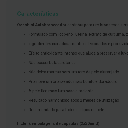
branqueamento
Características
Covid-
19
Oenobiol Autobronzeador
contribui para um bronzeado lumin
Máscaras
Formulado com licopeno, luteína, extrato de curcuma, 
e
Viseiras
Ingredientes cuidadosamente selecionados e produzido
Desinfetantes
Efeito antioxidante intenso que ajuda a preservar a juv
Testes
Não possui betacarotenos
Acessórios
Não deixa marcas nem um tom de pele alaranjado
Luvas
Promove um bronzeado mais bonito e duradouro
Podologia
A pele fica mais luminosa e radiante
Pés
Resultado harmonioso após 2 meses de utilização
e
pernas
Recomendado para todos os tipos de pele
cansadas
Inclui 2 embalagens de cápsulas (2x30unid).
Palmilhas