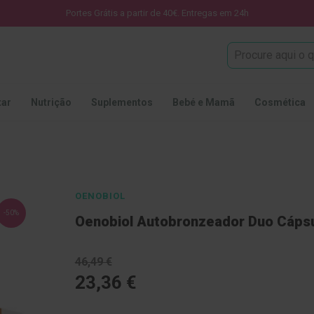
Portes Grátis a partir de 40€. Entregas em 24h
Procura
tar
Nutrição
Suplementos
Bebé e Mamã
Cosmética
OENOBIOL
-50%
Oenobiol Autobronzeador Duo Cáps
46,49 €
23,36 €