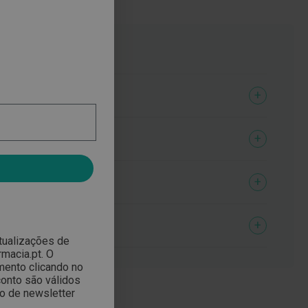
atualizações de
macia.pt. O
mento clicando no
onto são válidos
ão de newsletter