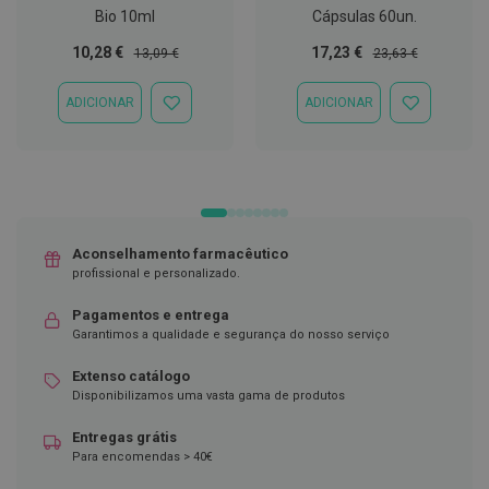
ó
Bio 10ml
Cápsulas 60un.
r
i
Preço
Preço
Preço
Preço
10,28 €
17,23 €
13,09 €
23,63 €
o
Especial
Normal
Especial
Normal
s
ADICIONAR
ADICIONAR
ADICIONAR
ADICIONAR
L
À
À
u
LISTA
LISTA
v
DE
DE
a
DESEJOS
DESEJOS
s
P
o
Aconselhamento farmacêutico
d
profissional e personalizado.
o
l
Pagamentos e entrega
o
Garantimos a qualidade e segurança do nosso serviço
g
i
Extenso catálogo
a
Disponibilizamos uma vasta gama de produtos
P
Entregas grátis
é
s
Para encomendas > 40€
e