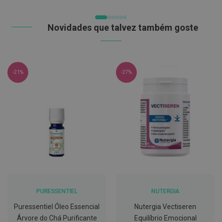
DE
D
DESEJOS
e
Novidades que talvez também goste
s
i
n
f
e
t
-21%
-27%
a
n
t
e
s
T
e
s
t
e
s
A
PURESSENTIEL
NUTERGIA
c
e
Puressentiel Óleo Essencial
Nutergia Vectiseren
s
s
Árvore do Chá Purificante
Equilíbrio Emocional