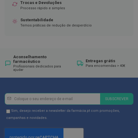
p
Trocas e Devoluções
e
Processo rápido e simples
r
n
Sustentabilidade
a
s
Temos práticas de redução de desperdício
c
a
n
s
a
d
Aconselhamento
a
Entregas grátis
farmacêutico
s
Para encomendas > 40€
Profissionais dedicados para
ajudar
P
a
l
m
i
Newsletter
Inscreva-
SUBSCREVER
l
se
h
a
na
Newsletter
Sim, desejo receber a newsletter da farmácia.pt com promoções,
s
Newsletter:
GDPR
campanhas e novidades.
e
p
Consent
r
o