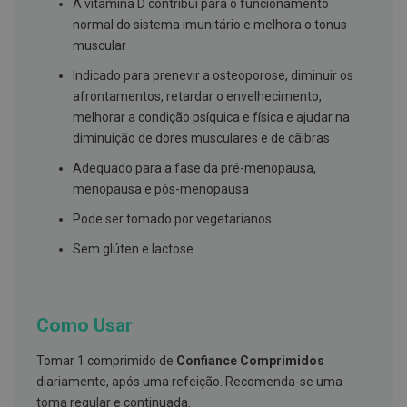
s
A vitamina D contribui para o funcionamento
d
normal do sistema imunitário e melhora o tonus
e
muscular
n
t
á
Indicado para prenevir a osteoporose, diminuir os
r
afrontamentos, retardar o envelhecimento,
i
melhorar a condição psíquica e física e ajudar na
o
s
diminuição de dores musculares e de cãibras
A
Adequado para a fase da pré-menopausa,
f
menopausa e pós-menopausa
e
ç
Pode ser tomado por vegetarianos
õ
e
Sem glúten e lactose
s
d
a
b
o
Como Usar
c
a
e
Tomar 1 comprimido de
Confiance Comprimidos
M
diariamente, após uma refeição. Recomenda-se uma
a
u
toma regular e continuada.