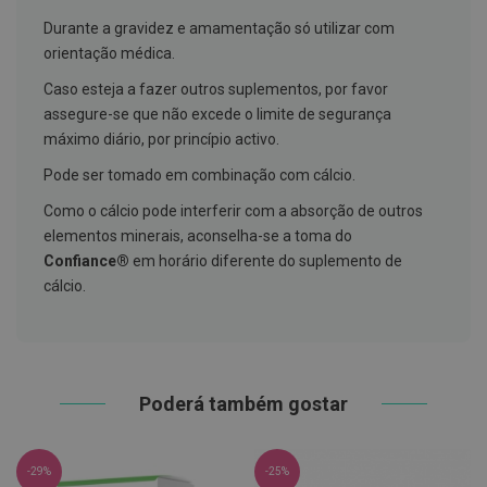
t
Durante a gravidez e amamentação só utilizar com
e
t
orientação médica.
o
r
Caso esteja a fazer outros suplementos, por favor
e
assegure-se que não excede o limite de segurança
s
máximo diário, por princípio activo.
K
i
Pode ser tomado em combinação com cálcio.
t
s
Como o cálcio pode interferir com a absorção de outros
d
elementos minerais, aconselha-se a toma do
e
b
Confiance®
em horário diferente do suplemento de
r
cálcio.
a
n
q
u
e
a
m
Poderá também gostar
e
n
t
o
-29%
-25%