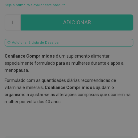
Seja o primeiro a avaliar este produto
E
s
Qtd
c
ADICIONAR
o
v
i
l
h
Adicionar à Lista de Desejos
õ
e
Confiance Comprimidos
é um suplemento alimentar
s
e
especialmente formulado para as mulheres durante e após a
R
menopausa.
a
s
Formulado com as quantidades diárias recomendadas de
p
a
vitamina e minerais,
Confiance Comprimidos
ajudam o
d
organismo a ajustar-se às alterações complexas que ocorrem na
o
mulher por volta dos 40 anos.
r
e
s
d
e
l
í
n