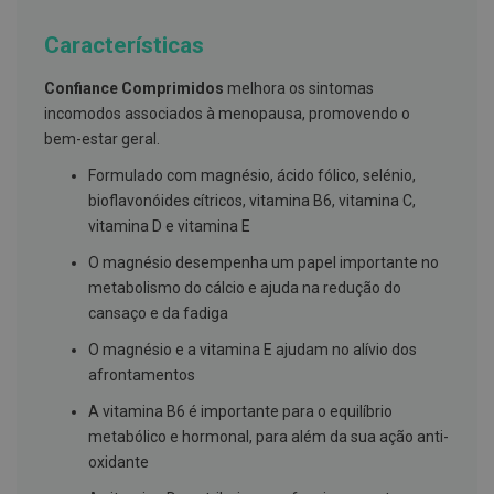
g
u
Características
a
C
Confiance Comprimidos
melhora os sintomas
o
incomodos associados à menopausa, promovendo o
l
bem-estar geral.
u
t
ó
Formulado com magnésio, ácido fólico, selénio,
r
bioflavonóides cítricos, vitamina B6, vitamina C,
i
vitamina D e vitamina E
o
s
O magnésio desempenha um papel importante no
e
e
metabolismo do cálcio e ajuda na redução do
l
cansaço e da fadiga
i
x
O magnésio e a vitamina E ajudam no alívio dos
i
r
afrontamentos
e
s
A vitamina B6 é importante para o equilíbrio
metabólico e hormonal, para além da sua ação anti-
F
i
oxidante
o