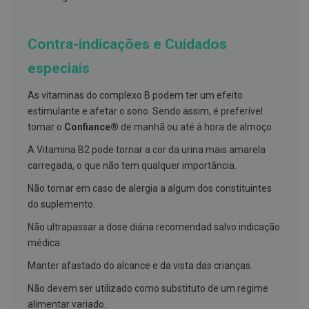
h
á
l
i
Contra-indicações e Cuidados
t
o
especiais
P
As vitaminas do complexo B podem ter um efeito
r
ó
estimulante e afetar o sono. Sendo assim, é preferível
t
tomar o
Confiance®
de manhã ou até à hora de almoço.
e
s
A Vitamina B2 pode tornar a cor da urina mais amarela
e
s
carregada, o que não tem qualquer importância.
d
e
Não tomar em caso de alergia a algum dos constituintes
n
do suplemento.
t
á
Não ultrapassar a dose diária recomendad salvo indicação
r
i
médica.
a
s
Manter afastado do alcance e da vista das crianças.
e
P
Não devem ser utilizado como substituto de um regime
r
alimentar variado.
o