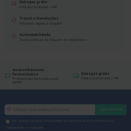
ó
Entregas grátis
r
Para encomendas > 40€
i
o
Trocas e Devoluções
s
Processo rápido e simples
L
Sustentabilidade
u
v
Temos práticas de redução de desperdício
a
s
P
o
Aconselhamento
d
Entregas grátis
farmacêutico
o
Para encomendas > 40€
Profissionais dedicados para
l
ajudar
o
g
i
a
Newsletter
Inscreva-
SUBSCREVER
P
se
é
na
Newsletter
Sim, desejo receber a newsletter da farmácia.pt com promoções,
s
e
Newsletter:
GDPR
campanhas e novidades.