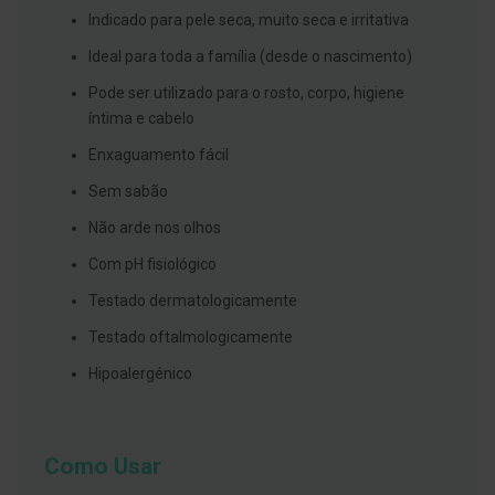
s
Indicado para pele seca, muito seca e irritativa
d
e
n
Ideal para toda a família (desde o nascimento)
t
á
Pode ser utilizado para o rosto, corpo, higiene
r
íntima e cabelo
i
o
Enxaguamento fácil
s
Sem sabão
A
f
Não arde nos olhos
e
ç
Com pH fisiológico
õ
e
Testado dermatologicamente
s
d
Testado oftalmologicamente
a
b
Hipoalergénico
o
c
a
e
M
Como Usar
a
u