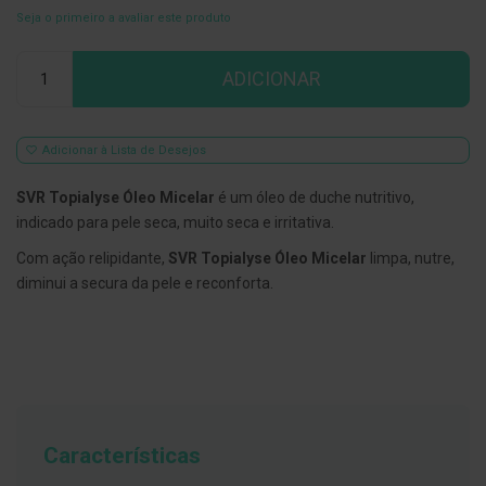
Seja o primeiro a avaliar este produto
E
s
Qtd
c
ADICIONAR
o
v
i
l
h
Adicionar à Lista de Desejos
õ
e
SVR Topialyse Óleo Micelar
é um óleo de duche nutritivo,
s
e
indicado para pele seca, muito seca e irritativa.
R
a
Com ação relipidante,
SVR Topialyse Óleo Micelar
limpa, nutre,
s
diminui a secura da pele e reconforta.
p
a
d
o
r
e
s
d
e
l
Características
í
n