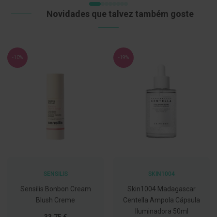
DESEJOS
C
Novidades que talvez também goste
o
v
i
d
-
-10%
-19%
1
9
M
á
s
c
a
r
a
s
e
V
i
s
SENSILIS
SKIN1004
e
Sensilis Bonbon Cream
Skin1004 Madagascar
i
r
Blush Creme
Centella Ampola Cápsula
a
Iluminadora 50ml
s
Tão
33,75 €