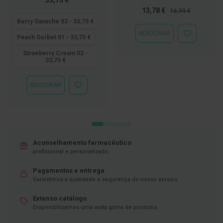
baixo
Preço
Preço
13,78 €
16,99 €
D
quanto
Especial
Normal
e
Berry Ganache 03 - 33,75 €
s
ADICIONAR
ADICIONAR
i
Peach Sorbet 01 - 33,75 €
À
n
LISTA
f
Strawberry Cream 02 -
33,75 €
DE
e
DESEJOS
t
a
n
ADICIONAR
ADICIONAR
t
À
e
LISTA
s
DE
DESEJOS
T
e
Aconselhamento farmacêutico
s
t
profissional e personalizado.
e
s
Pagamentos e entrega
Garantimos a qualidade e segurança do nosso serviço
A
c
Extenso catálogo
e
Disponibilizamos uma vasta gama de produtos
s
s