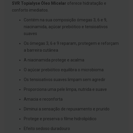
g
SVR Topialyse Óleo Micelar
oferece hidratação e
u
conforto imediatos.
a
Contém na sua composição ómegas 3, 6 e 9,
C
niacinamida, açúcar prebiótico e tensioativos
o
l
suaves
u
t
Os ómegas 3, 6 e 9 reparam, protegem e reforçam
ó
a barreira cutânea
r
i
A niacinamida protege e acalma
o
s
O açúcar prebiótico equilibra o microbioma
e
e
Os tensioativos suaves limpam sem agredir
l
i
Proporciona uma pele limpa, nutrida e suave
x
i
Amacia e reconforta
r
e
s
Diminui a sensação de repuxamento e prurido
Protege e preserva o filme hidrolipídico
F
i
Efeito sedoso duradouro
o