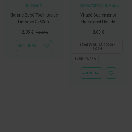
C
KLORANE
LABORATÓRIOS HUMANA
o
Klorane Bebé Toalhitas de
Vitadé Suplemento
v
Limpeza 3x60un.
Nutricional Líquido
i
d
Preço
Preço
Tão
12,05 €
8,03 €
-
13,39 €
Especial
Normal
baixo
1
9
quanto
15ml (VAL 12/2026) -
ADICIONAR
ADICIONAR
8,03 €
À
M
LISTA
15ml - 9,77 €
á
DE
s
DESEJOS
c
a
ADICIONAR
ADICIONAR
r
À
a
LISTA
s
DE
e
DESEJOS
V
i
s
e
i
r
a
s