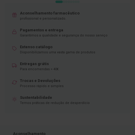
D
e
Aconselhamento farmacêutico
s
profissional e personalizado.
i
n
Pagamentos e entrega
f
Garantimos a qualidade e segurança do nosso serviço
e
t
a
Extenso catálogo
n
Disponibilizamos uma vasta gama de produtos
t
e
Entregas grátis
s
Para encomendas > 40€
T
Trocas e Devoluções
e
Processo rápido e simples
s
t
e
Sustentabilidade
s
Temos práticas de redução de desperdício
A
c
e
s
s
Aconselhamento