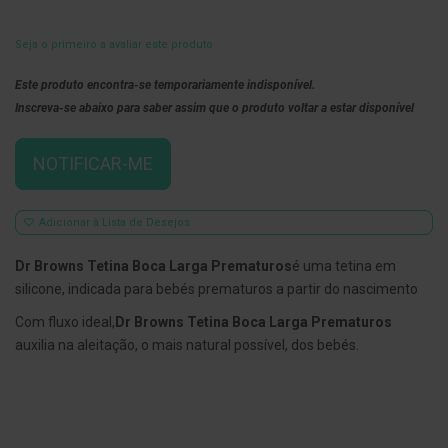
E
s
Seja o primeiro a avaliar este produto
c
o
Este produto encontra-se temporariamente indisponível.
v
i
Inscreva-se abaixo para saber assim que o produto voltar a estar disponível
l
h
õ
NOTIFICAR-ME
e
s
e
R
Adicionar à Lista de Desejos
a
s
Dr Browns Tetina Boca Larga Prematuros
é uma tetina em
p
a
silicone, indicada para bebés prematuros a partir do nascimento
d
o
Com fluxo ideal,
Dr Browns Tetina Boca Larga Prematuros
r
auxilia na aleitação, o mais natural possível, dos bebés.
e
s
d
e
l
í
n