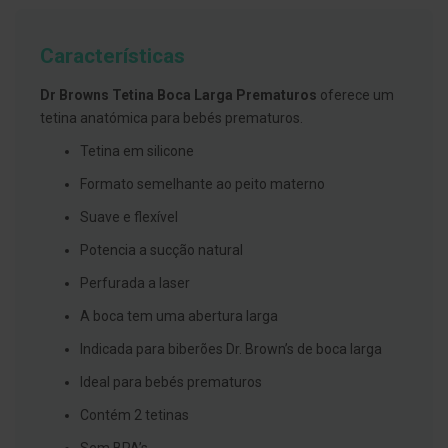
g
u
a
Características
C
o
Dr Browns Tetina Boca Larga Prematuros
oferece um
l
tetina anatómica para bebés prematuros.
u
t
Tetina em silicone
ó
r
Formato semelhante ao peito materno
i
o
Suave e flexível
s
e
Potencia a sucção natural
e
l
Perfurada a laser
i
x
A boca tem uma abertura larga
i
r
Indicada para biberões Dr. Brown’s de boca larga
e
s
Ideal para bebés prematuros
F
Contém 2 tetinas
i
o