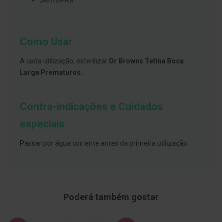
Sem BPA’s
s
d
e
n
t
Como Usar
á
r
i
A cada utilização, esterilizar
Dr Browns Tetina Boca
o
Larga Prematuros
.
s
A
f
Contra-indicações e Cuidados
e
ç
especiais
õ
e
s
Passar por água corrente antes da primeira utilização.
d
a
b
o
c
a
e
Poderá também gostar
M
a
u