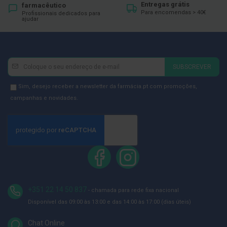
ó
Entregas grátis
farmacêutico
r
Para encomendas > 40€
Profissionais dedicados para
i
ajudar
o
s
L
u
Newsletter
Inscreva-
SUBSCREVER
v
se
a
s
na
Newsletter
Sim, desejo receber a newsletter da farmácia.pt com promoções,
Newsletter:
GDPR
campanhas e novidades.
P
Consent
o
d
o
l
o
g
i
a
+351 22 14 50 837
- chamada para rede fixa nacional
P
Disponível das 09:00 às 13:00 e das 14:00 às 17:00 (dias úteis)
é
s
e
Chat Online