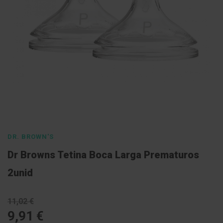
l
E
s
c
o
v
a
s
P
a
s
Saltar
t
para
a
s
o
DR. BROWN'S
d
início
e
Dr Browns Tetina Boca Larga Prematuros
n
da
t
Galeria
2unid
í
f
de
r
imagens
i
11,02 €
c
a
9,91 €
s