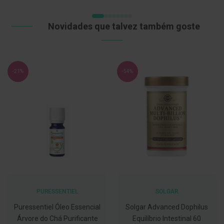
C
o
Novidades que talvez também goste
v
i
d
-
1
-21%
-54%
9
M
á
s
c
a
r
a
s
e
V
i
s
e
PURESSENTIEL
SOLGAR
i
r
Puressentiel Óleo Essencial
Solgar Advanced Dophilus
a
Árvore do Chá Purificante
Equilíbrio Intestinal 60
s