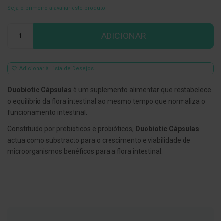
Seja o primeiro a avaliar este produto
E
s
Qtd
c
ADICIONAR
o
v
i
l
h
Adicionar à Lista de Desejos
õ
e
Duobiotic Cápsulas
é um suplemento alimentar que restabelece
s
e
o equilíbrio da flora intestinal ao mesmo tempo que normaliza o
R
funcionamento intestinal.
a
s
Constituido por prebióticos e probióticos,
Duobiotic Cápsulas
p
a
actua como substracto para o crescimento e viabilidade de
d
microorganismos benéficos para a flora intestinal.
o
r
e
s
d
e
l
í
n