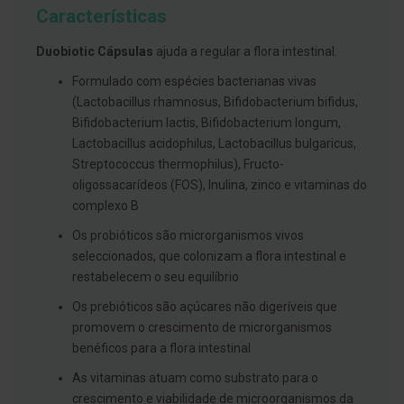
g
Características
u
a
Duobiotic Cápsulas
ajuda a regular a flora intestinal.
C
Formulado com espécies bacterianas vivas
o
l
(Lactobacillus rhamnosus, Bifidobacterium bifidus,
u
Bifidobacterium lactis, Bifidobacterium longum,
t
ó
Lactobacillus acidophilus, Lactobacillus bulgaricus,
r
Streptococcus thermophilus), Fructo-
i
oligossacarídeos (FOS), Inulina, zinco e vitaminas do
o
s
complexo B
e
e
Os probióticos são microrganismos vivos
l
seleccionados, que colonizam a flora intestinal e
i
x
restabelecem o seu equilíbrio
i
r
Os prebióticos são açúcares não digeríveis que
e
promovem o crescimento de microrganismos
s
benéficos para a flora intestinal
F
i
As vitaminas atuam como substrato para o
o
crescimento e viabilidade de microorganismos da