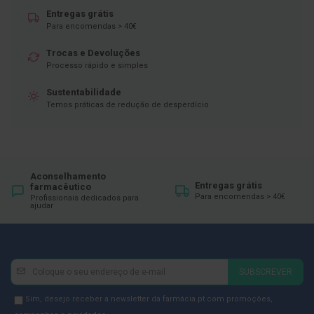
ó
r
Entregas grátis
i
Para encomendas > 40€
o
s
Trocas e Devoluções
Processo rápido e simples
L
u
Sustentabilidade
v
Temos práticas de redução de desperdício
a
s
P
o
d
Aconselhamento
o
Entregas grátis
farmacêutico
l
Para encomendas > 40€
Profissionais dedicados para
o
ajudar
g
i
a
Newsletter
Inscreva-
P
SUBSCREVER
é
se
s
na
Newsletter
Sim, desejo receber a newsletter da farmácia.pt com promoções,
e
Newsletter: