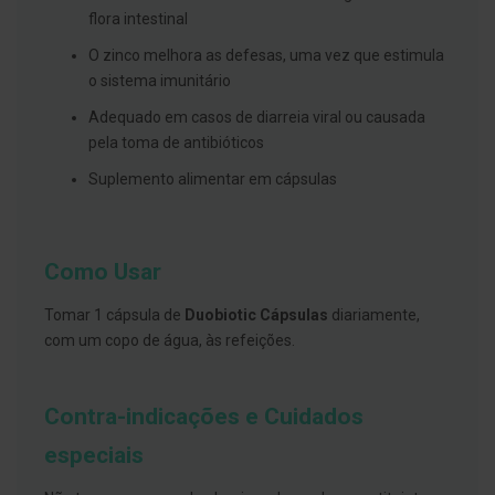
s
flora intestinal
d
e
O zinco melhora as defesas, uma vez que estimula
n
t
o sistema imunitário
á
r
Adequado em casos de diarreia viral ou causada
i
pela toma de antibióticos
o
s
Suplemento alimentar em cápsulas
A
f
e
ç
Como Usar
õ
e
s
Tomar 1 cápsula de
Duobiotic Cápsulas
diariamente,
d
com um copo de água, às refeições.
a
b
o
c
Contra-indicações e Cuidados
a
e
M
especiais
a
u