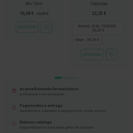
Bio 10ml
Cápsulas
D
e
Preço
Preço
Tão
10,28 €
22,25 €
13,09 €
s
Especial
Normal
baixo
i
quanto
60unid. (VAL 10/2026) -
n
ADICIONAR
ADICIONAR
22,25 €
f
À
e
LISTA
60un - 30,76 €
t
DE
a
DESEJOS
n
ADICIONAR
t
ADICIONAR
e
À
s
LISTA
DE
T
DESEJOS
e
s
Aconselhamento farmacêutico
t
profissional e personalizado.
e
s
Pagamentos e entrega
A
Garantimos a qualidade e segurança do nosso serviço
c
e
Extenso catálogo
s
Disponibilizamos uma vasta gama de produtos
s