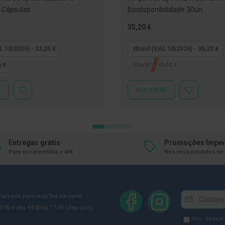
0 Cápsulas
Biodisponibilidade 30un.
Tão
35,20 €
baixo
quanto
L 10/2026) - 22,25 €
30und (VAL 10/2026) - 35,20 €
6 €
30unid - 36,68 €
R
ADICIONAR
ADICIONAR
ADICIONAR
À
À
LISTA
LISTA
DE
DE
DESEJOS
DESEJOS
Entregas grátis
Promoções Imper
Para encomendas > 40€
Nos seus produtos de 
Newsletter
Inscreva-
chamada para rede fixa nacional
se
:00 e das 14:00 às 17:00 (dias úteis)
na
Newsletter
Sim, desejo