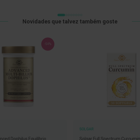
Novidades que talvez também goste
-54%
SOLGAR
nced Dophilus Equilíbrio
Solgar Full Spectrum Curcumin