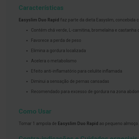
branqueamento
Características
Covid-
Easyslim Duo Rapid
faz parte da dieta Easyslim, concebida
19
Contém chá verde, L-carnitina, bromelaína e castanha da
Máscaras
e
Favorece a perda de peso
Viseiras
Elimina a gordura localizada
Desinfetantes
Acelera o metabolismo
Testes
Efeito anti-inflamatório para celulite inflamada
Acessórios
Diminui a sensação de pernas cansadas
Luvas
Recomendado para excesso de gordura na zona abdom
Podologia
Pés
e
Como Usar
pernas
Tomar 1 ampola de
Easyslim Duo Rapid
ao pequeno almoço. 
cansadas
Palmilhas
Contra-indicações e Cuidados especiais