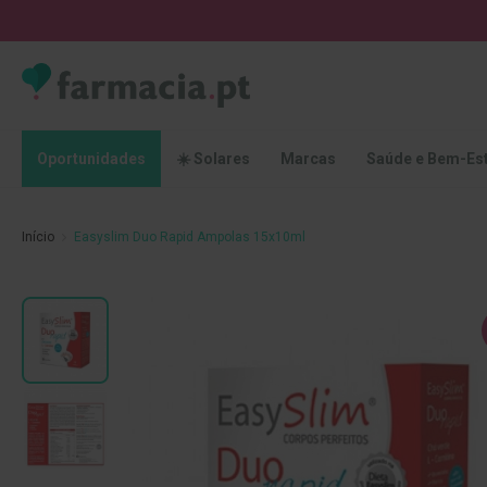
Oportunidades
☀️
Solares
Marcas
Saúde
Oportunidades
☀️ Solares
Marcas
Saúde e Bem-Es
e
Bem-
Estar
Início
Easyslim Duo Rapid Ampolas 15x10ml
Higiene
Oral
Escovas
Saltar
Pastas
para
dentífricas
o
final
Escovilhões
da
e
Galeria
Raspadores
de
de
imagens