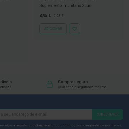
Suplemento Imunitário 25un.
Preço
Preço
8,95 €
9,95 €
Especial
Normal
ADICIONAR
ADICIONAR
À
LISTA
DE
DESEJOS
díveis
Compra segura
eleição
Qualidade e segurança máxima
SUBSCREVER
 receber a newsletter da farmácia.pt com promoções, campanhas e novidades.