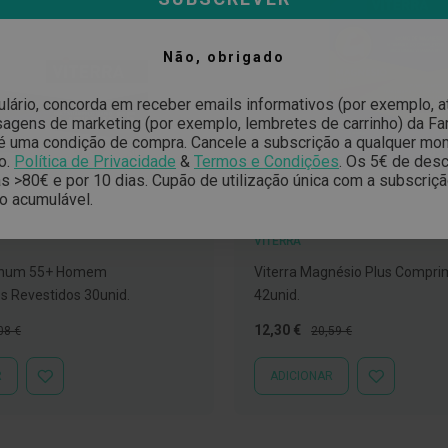
Não, obrigado
ulário, concorda em receber emails informativos (por exemplo, 
gens de marketing (por exemplo, lembretes de carrinho) da Far
é uma condição de compra. Cancele a subscrição a qualquer mo
o.
Política de Privacidade
&
Termos e Condições
.
Os 5€ de desc
 >80€ e por 10 dias. Cupão de utilização única com a subscriç
o acumulável.
VITERRA
atinum 55+ Homem
Viterra Magnésio Plus Compri
 Revestidos 30unid.
42unid.
ço
Preço
Preço
12,30 €
08 €
20,59 €
mal
Especial
Normal
R
ADICIONAR
ADICIONAR
ADICIONAR
À
À
LISTA
LISTA
DE
DE
DESEJOS
DESEJOS