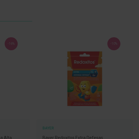
-16%
-10%
BAYER
a Alta
Bayer Redoxitos Extra Defesas