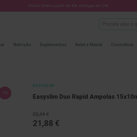
Portes Grátis a partir de 40€. Entregas em 24h
Procura
tar
Nutrição
Suplementos
Bebé e Mamã
Cosmética
EASYSLIM
-33%
Easyslim Duo Rapid Ampolas 15x10
32,44 €
21,88 €