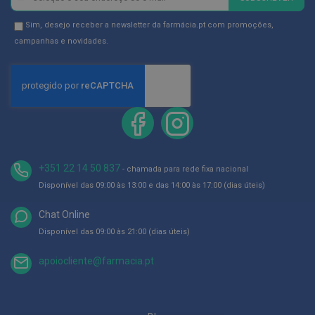
ó
se
r
na
i
Newsletter
Sim, desejo receber a newsletter da farmácia.pt com promoções,
o
Newsletter:
GDPR
campanhas e novidades.
s
Consent
L
u
v
a
s
P
o
+351 22 14 50 837
d
- chamada para rede fixa nacional
o
Disponível das 09:00 às 13:00 e das 14:00 às 17:00 (dias úteis)
l
o
Chat Online
g
i
Disponível das 09:00 às 21:00 (dias úteis)
a
apoiocliente@farmacia.pt
P
é
s
e