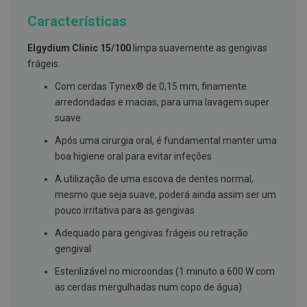
g
u
Características
a
Elgydium Clinic 15/100
limpa suavemente as gengivas
C
frágeis.
o
l
Com cerdas Tynex® de 0,15 mm, finamente
u
t
arredondadas e macias, para uma lavagem super
ó
suave
r
i
Após uma cirurgia oral, é fundamental manter uma
o
s
boa higiene oral para evitar infeções
e
e
A utilização de uma escova de dentes normal,
l
mesmo que seja suave, poderá ainda assim ser um
i
x
pouco irritativa para as gengivas
i
r
Adequado para gengivas frágeis ou retração
e
gengival
s
Esterilizável no microondas (1 minuto a 600 W com
F
i
as cerdas mergulhadas num copo de água)
o