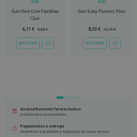
GUM
GUM
C
Gum Red-Cote Pastilhas
Gum Easy-Flossers 90un.
o
v
12un.
i
d
Preço
Preço
Preço
Preço
6,11 €
8,33 €
9,35 €
12,76 €
-
Especial
Normal
Especial
Normal
1
ADICIONAR
ADICIONAR
9
ADICIONAR
ADICIONAR
À
À
LISTA
LISTA
M
DE
DE
á
DESEJOS
DESEJOS
s
c
a
r
a
s
e
V
i
Aconselhamento farmacêutico
s
e
profissional e personalizado.
i
r
Pagamentos e entrega
a
Garantimos a qualidade e segurança do nosso serviço
s