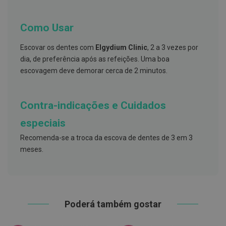
s
d
e
n
Como Usar
t
á
Escovar os dentes com
Elgydium Clinic
, 2 a 3 vezes por
r
i
dia, de preferência após as refeições. Uma boa
o
escovagem deve demorar cerca de 2 minutos.
s
A
f
Contra-indicações e Cuidados
e
ç
especiais
õ
e
Recomenda-se a troca da escova de dentes de 3 em 3
s
d
meses.
a
b
o
c
a
e
Poderá também gostar
M
a
u