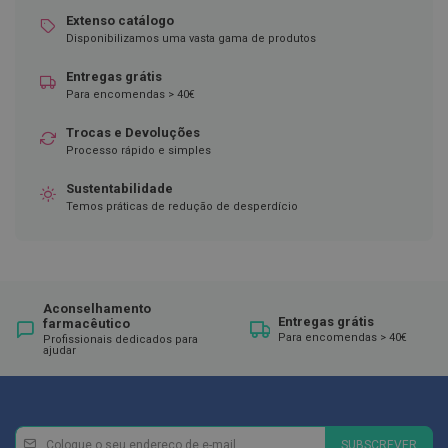
Extenso catálogo
D
Disponibilizamos uma vasta gama de produtos
e
s
i
Entregas grátis
n
Para encomendas > 40€
f
e
Trocas e Devoluções
t
Processo rápido e simples
a
n
t
Sustentabilidade
e
Temos práticas de redução de desperdício
s
T
e
s
t
Aconselhamento
e
Entregas grátis
farmacêutico
s
Para encomendas > 40€
Profissionais dedicados para
ajudar
A
c
e
s
s
Newsletter
Inscreva-
SUBSCREVER