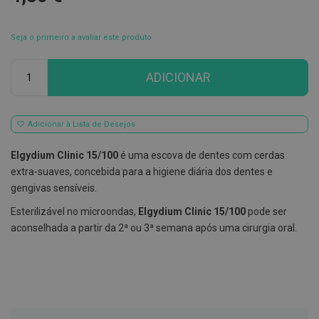
E
s
Seja o primeiro a avaliar este produto
c
o
v
Qtd
ADICIONAR
i
l
h
õ
e
Adicionar à Lista de Desejos
s
e
Elgydium Clinic 15/100
é uma escova de dentes com cerdas
R
a
extra-suaves, concebida para a higiene diária dos dentes e
s
gengivas sensíveis.
p
a
Esterilizável no microondas,
Elgydium Clinic 15/100
pode ser
d
o
aconselhada a partir da 2ª ou 3ª semana após uma cirurgia oral.
r
e
s
d
e
l
í
n