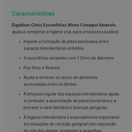
g
u
Características
a
C
Elgydium Clinic Escovilhões Mono Compact Amarelo
o
ajuda a completar a higiene oral, para uma boca saudável.
l
u
Impede a formação de placa bacteriana entre
t
ó
espaços interdentários estreitos
r
i
4 escovilhões amarelos com 1.0mm de diâmetro
o
s
Fios finos e flexíveis
e
e
Ajuda a remover os restos de alimentos
l
acumulados entre os dentes
i
x
i
A limpeza regular dos espaços interdentários ajuda
r
a combater a acumulação de placa bacteriana e a
e
prevenir a cárie dentária e doenças gengivais
s
A higiene interdentária é especialmente importante
F
i
em situações de retração gengival com exposição
o
do colo dos dentes, implantes e aparelhos