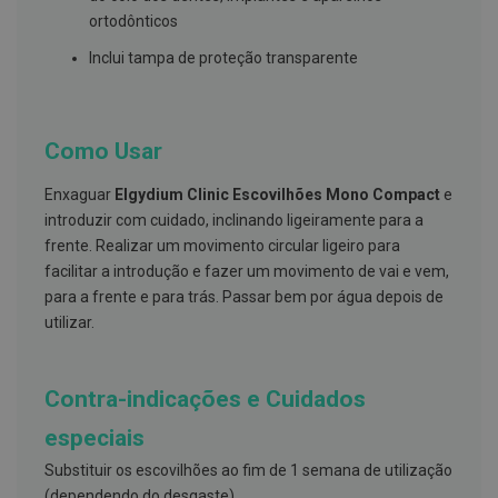
s
d
ortodônticos
e
n
Inclui tampa de proteção transparente
t
á
r
i
o
Como Usar
s
Enxaguar
Elgydium Clinic Escovilhões Mono Compact
e
A
introduzir com cuidado, inclinando ligeiramente para a
f
e
frente. Realizar um movimento circular ligeiro para
ç
facilitar a introdução e fazer um movimento de vai e vem,
õ
e
para a frente e para trás. Passar bem por água depois de
s
utilizar.
d
a
b
o
Contra-indicações e Cuidados
c
a
especiais
e
M
a
Substituir os escovilhões ao fim de 1 semana de utilização
u
(dependendo do desgaste).