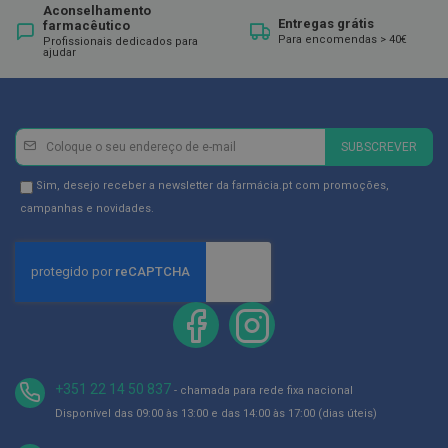
ó
Aconselhamento
r
Entregas grátis
farmacêutico
i
Para encomendas > 40€
Profissionais dedicados para
o
ajudar
s
L
u
v
Newsletter
Inscreva-
SUBSCREVER
a
se
s
na
Newsletter
Sim, desejo receber a newsletter da farmácia.pt com promoções,
P
Newsletter:
GDPR
campanhas e novidades.
o
Consent
d
o
l
o
g
i
a
P
+351 22 14 50 837
- chamada para rede fixa nacional
é
Disponível das 09:00 às 13:00 e das 14:00 às 17:00 (dias úteis)
s
e