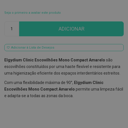
E
s
Seja o primeiro a avaliar este produto
c
o
Qtd
v
ADICIONAR
i
l
h
õ
Adicionar à Lista de Desejos
e
s
e
Elgydium Clinic Escovilhões Mono Compact Amarelo
são
R
escovilhões constituídos por uma haste flexível e resistente para
a
s
uma higienização eficiente dos espaços interdentários estreitos.
p
a
Com uma flexibilidade máxima de 90°,
Elgydium Clinic
d
Escovilhões Mono Compact Amarelo
permite uma limpeza fácil
o
r
e adapta-se a todas as zonas da boca.
e
s
d
e
l
í
n